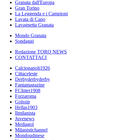
Granata dall'Europa
Gran Torino
La Leggenda e i Campioni
Lavata di Capo
Lavagnetta Granata
Mondo Granata
Sondaggi
Redazione TORO NEWS
CONTATTACI
Calcionapoli1926
Cittaceleste
Derbyderbyderby
Fantamagazine
FCInter1908
Forzaroma
Golssip
Hellas1903
Ilmilanista
Juvenews
Mediagol
Milanistichannel
Mondoudinese