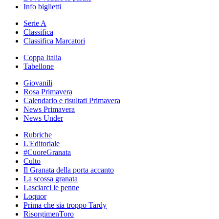
Info biglietti
Serie A
Classifica
Classifica Marcatori
Coppa Italia
Tabellone
Giovanili
Rosa Primavera
Calendario e risultati Primavera
News Primavera
News Under
Rubriche
L'Editoriale
#CuoreGranata
Culto
Il Granata della porta accanto
La scossa granata
Lasciarci le penne
Loquor
Prima che sia troppo Tardy
RisorgimenToro