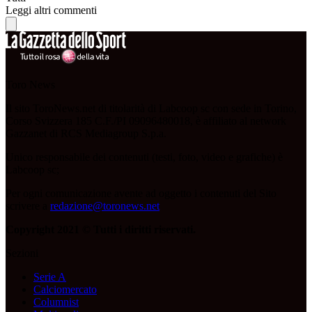
Leggi altri commenti
Toro News
Il sito ToroNews.net di titolarità di Labcoop sc con sede in Torino,
Corso Svizzera 185 C.F./PI 09096480018, è affiliato al network
Gazzanet di RCS Mediagroup S.p.a.
Unico responsabile dei contenuti (testi, foto, video e grafiche) è
Labcoop sc;
Per ogni comunicazione avente ad oggetto i contenuti del Sito
scrivere a
redazione@toronews.net
Copyright 2021 © Tutti i diritti riservati.
Sezioni
Serie A
Calciomercato
Columnist