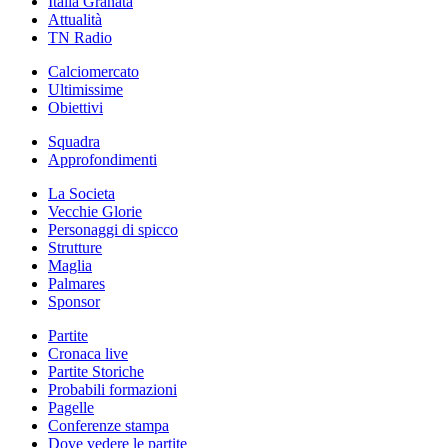
Italia Granata
Attualità
TN Radio
Calciomercato
Ultimissime
Obiettivi
Squadra
Approfondimenti
La Societa
Vecchie Glorie
Personaggi di spicco
Strutture
Maglia
Palmares
Sponsor
Partite
Cronaca live
Partite Storiche
Probabili formazioni
Pagelle
Conferenze stampa
Dove vedere le partite