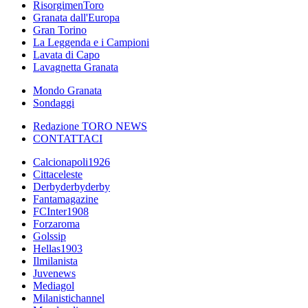
RisorgimenToro
Granata dall'Europa
Gran Torino
La Leggenda e i Campioni
Lavata di Capo
Lavagnetta Granata
Mondo Granata
Sondaggi
Redazione TORO NEWS
CONTATTACI
Calcionapoli1926
Cittaceleste
Derbyderbyderby
Fantamagazine
FCInter1908
Forzaroma
Golssip
Hellas1903
Ilmilanista
Juvenews
Mediagol
Milanistichannel