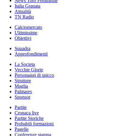
News Toro Femminile
Italia Granata
Attualità
TN Radio
Calciomercato
Ultimissime
Obiettivi
Squadra
Approfondimenti
La Societa
Vecchie Glorie
Personaggi di spicco
Strutture
Maglia
Palmares
Sponsor
Partite
Cronaca live
Partite Storiche
Probabili formazioni
Pagelle
Conferenze stampa