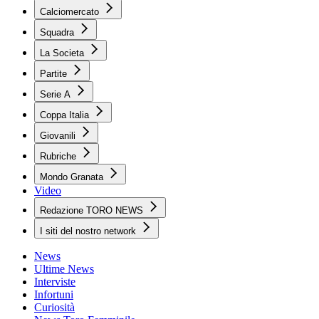
Calciomercato
Squadra
La Societa
Partite
Serie A
Coppa Italia
Giovanili
Rubriche
Mondo Granata
Video
Redazione TORO NEWS
I siti del nostro network
News
Ultime News
Interviste
Infortuni
Curiosità