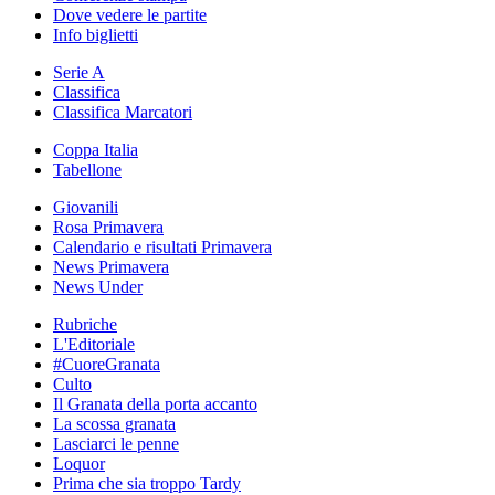
Dove vedere le partite
Info biglietti
Serie A
Classifica
Classifica Marcatori
Coppa Italia
Tabellone
Giovanili
Rosa Primavera
Calendario e risultati Primavera
News Primavera
News Under
Rubriche
L'Editoriale
#CuoreGranata
Culto
Il Granata della porta accanto
La scossa granata
Lasciarci le penne
Loquor
Prima che sia troppo Tardy