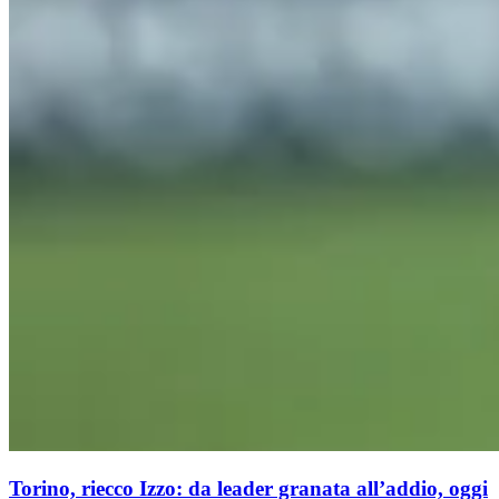
Torino, riecco Izzo: da leader granata all’addio, oggi