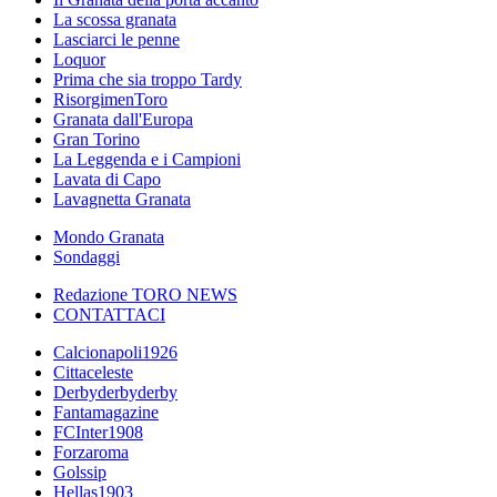
La scossa granata
Lasciarci le penne
Loquor
Prima che sia troppo Tardy
RisorgimenToro
Granata dall'Europa
Gran Torino
La Leggenda e i Campioni
Lavata di Capo
Lavagnetta Granata
Mondo Granata
Sondaggi
Redazione TORO NEWS
CONTATTACI
Calcionapoli1926
Cittaceleste
Derbyderbyderby
Fantamagazine
FCInter1908
Forzaroma
Golssip
Hellas1903