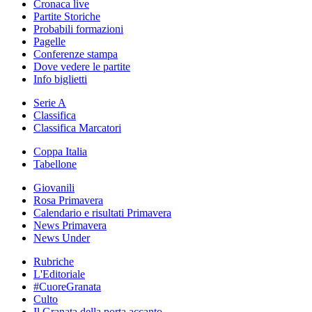
Cronaca live
Partite Storiche
Probabili formazioni
Pagelle
Conferenze stampa
Dove vedere le partite
Info biglietti
Serie A
Classifica
Classifica Marcatori
Coppa Italia
Tabellone
Giovanili
Rosa Primavera
Calendario e risultati Primavera
News Primavera
News Under
Rubriche
L'Editoriale
#CuoreGranata
Culto
Il Granata della porta accanto