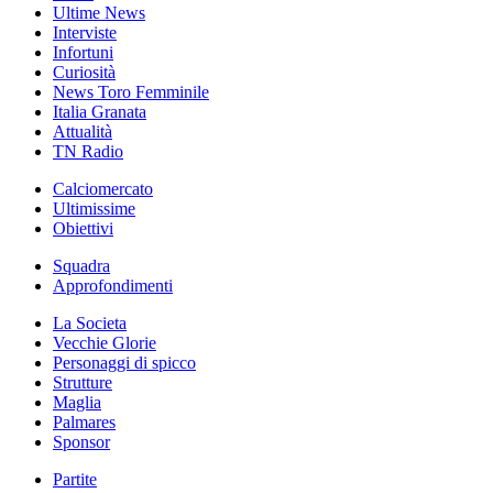
Ultime News
Interviste
Infortuni
Curiosità
News Toro Femminile
Italia Granata
Attualità
TN Radio
Calciomercato
Ultimissime
Obiettivi
Squadra
Approfondimenti
La Societa
Vecchie Glorie
Personaggi di spicco
Strutture
Maglia
Palmares
Sponsor
Partite