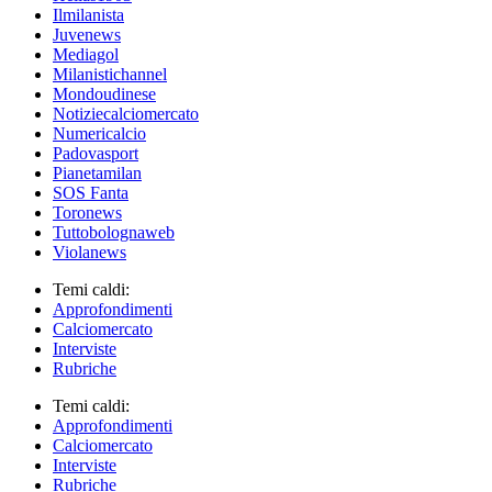
Ilmilanista
Juvenews
Mediagol
Milanistichannel
Mondoudinese
Notiziecalciomercato
Numericalcio
Padovasport
Pianetamilan
SOS Fanta
Toronews
Tuttobolognaweb
Violanews
Temi caldi:
Approfondimenti
Calciomercato
Interviste
Rubriche
Temi caldi:
Approfondimenti
Calciomercato
Interviste
Rubriche