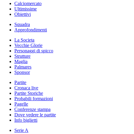
Calciomercato
Ultimissime
Obiettivi
Squadra
Approfondimenti
La Societa
Vecchie Glorie
Personaggi di spicco
Strutture
Maglia
Palmares
Sponsor
Partite
Cronaca live
Partite Storiche
Probabili formazioni
Pagelle
Conferenze stampa
Dove vedere le partite
Info biglietti
Serie A