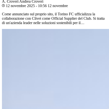
A. Croveri
Andrea Croveri
12 novembre 2025 - 10:56
12 novembre
Come annunciato sul proprio sito, il Torino FC ufficializza la
collaborazione con Clivet come Official Supplier del Club. Si tratta
di un'azienda leader nelle soluzioni sostenibili per il…