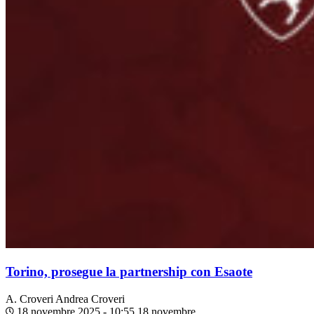
Torino, prosegue la partnership con Esaote
A. Croveri
Andrea Croveri
18 novembre 2025 - 10:55
18 novembre