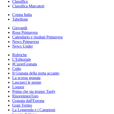
Classifica
Classifica Marcatori
Coppa Italia
Tabellone
Giovanili
Rosa Primavera
Calendario e risultati Primavera
News Primavera
News Under
Rubriche
L'Editoriale
#CuoreGranata
Culto
Il Granata della porta accanto
La scossa granata
Lasciarci le penne
Loquor
Prima che sia troppo Tardy
RisorgimenToro
Granata dall'Europa
Gran Torino
La Leggenda e i Campioni