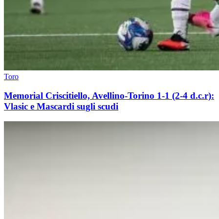
Toro
Memorial Criscitiello, Avellino-Torino 1-1 (2-4 d.c.r):
Vlasic e Mascardi sugli scudi