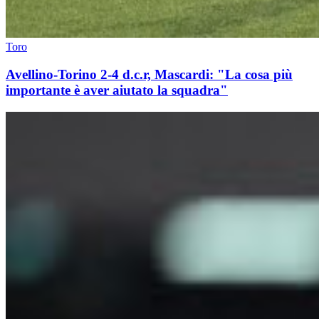
Toro
Avellino-Torino 2-4 d.c.r, Mascardi: "La cosa più
importante è aver aiutato la squadra"