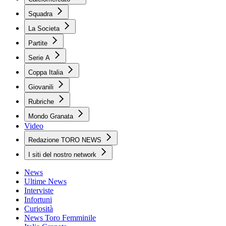
Squadra
La Societa
Partite
Serie A
Coppa Italia
Giovanili
Rubriche
Mondo Granata
Video
Redazione TORO NEWS
I siti del nostro network
News
Ultime News
Interviste
Infortuni
Curiosità
News Toro Femminile