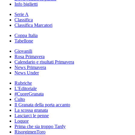
Info biglietti
Serie A
Classifica
Classifica Marcatori
Coppa Italia
Tabellone
Giovanili
Rosa Primavera
Calendario e risultati Primavera
News Primavera
News Under
Rubriche
L'Editoriale
#CuoreGranata
Culto
Il Granata della porta accanto
La scossa granata
Lasciarci le penne
Loquor
Prima che sia troppo Tardy
RisorgimenToro