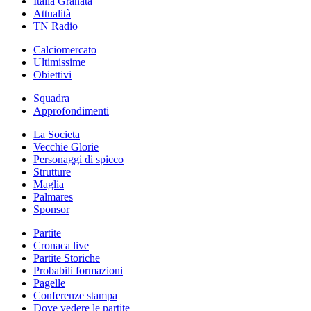
Italia Granata
Attualità
TN Radio
Calciomercato
Ultimissime
Obiettivi
Squadra
Approfondimenti
La Societa
Vecchie Glorie
Personaggi di spicco
Strutture
Maglia
Palmares
Sponsor
Partite
Cronaca live
Partite Storiche
Probabili formazioni
Pagelle
Conferenze stampa
Dove vedere le partite