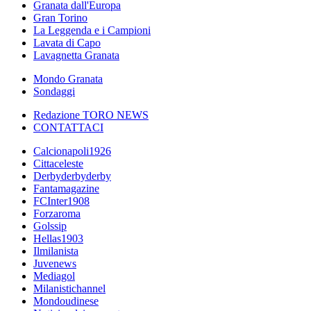
Granata dall'Europa
Gran Torino
La Leggenda e i Campioni
Lavata di Capo
Lavagnetta Granata
Mondo Granata
Sondaggi
Redazione TORO NEWS
CONTATTACI
Calcionapoli1926
Cittaceleste
Derbyderbyderby
Fantamagazine
FCInter1908
Forzaroma
Golssip
Hellas1903
Ilmilanista
Juvenews
Mediagol
Milanistichannel
Mondoudinese