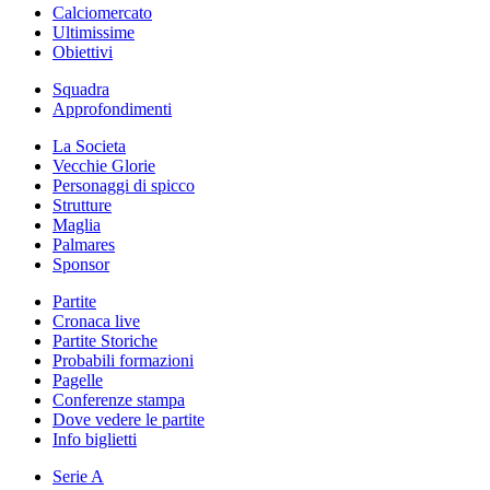
Calciomercato
Ultimissime
Obiettivi
Squadra
Approfondimenti
La Societa
Vecchie Glorie
Personaggi di spicco
Strutture
Maglia
Palmares
Sponsor
Partite
Cronaca live
Partite Storiche
Probabili formazioni
Pagelle
Conferenze stampa
Dove vedere le partite
Info biglietti
Serie A