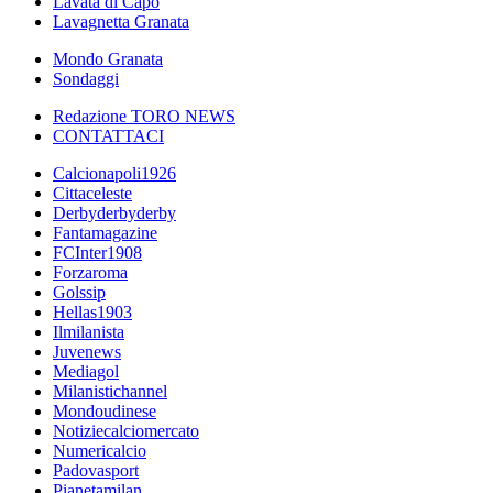
Lavata di Capo
Lavagnetta Granata
Mondo Granata
Sondaggi
Redazione TORO NEWS
CONTATTACI
Calcionapoli1926
Cittaceleste
Derbyderbyderby
Fantamagazine
FCInter1908
Forzaroma
Golssip
Hellas1903
Ilmilanista
Juvenews
Mediagol
Milanistichannel
Mondoudinese
Notiziecalciomercato
Numericalcio
Padovasport
Pianetamilan