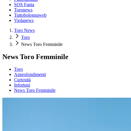
SOS Fanta
Toronews
Tuttobolognaweb
Violanews
Toro News
Toro
News Toro Femminile
News Toro Femminile
Toro
Approfondimenti
Curiosità
Infortuni
News Toro Femminile