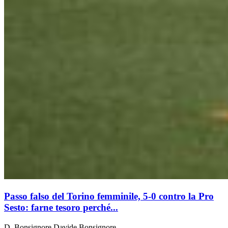
Passo falso del Torino femminile, 5-0 contro la Pro
Sesto: farne tesoro perché...
D. Bonsignore
Davide Bonsignore