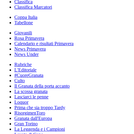
Classifica
Classifica Marcatori
Coppa Italia
Tabellone
Giovanili
Rosa Primavera
Calendario e risultati Primavera
News Primavera
News Under
Rubriche
L'Editoriale
#CuoreGranata
Culto
Il Granata della porta accanto
La scossa granata
Lasciarci le penne
Loquor
Prima che sia troppo Tardy
RisorgimenToro
Granata dall'Europa
Gran Torino
La Leggenda e i Campioni