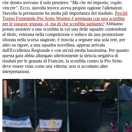
che dentro avevano il solo pensiero:
"Ma che mi importa, voglio
vincere"
. Ecco, stavolta invece aveva proprio ragione l'allenatore.
Stavolta la prestazione ha molta più importanza del risultato.
Perché
Torino Femminile-Pro Sesto Women è terminata con una sconfitta
per le ragazze granata, sì, ma di che sconfitta parliamo?
Abbiamo
potuto assistere a una sconfitta in cui una delle squadre contendenti
al titolo, veterana nella competizione e reduce da una promozione
sfiorata nella scorsa stagione, è riuscita a segnare una sola rete, per
altro su rigore, a una squadra novellina, appena arrivata
dall'Eccellenza Regionale e con un'età media bassissima. Per quanto
questa gara abbia allungato ulteriormente la striscia negativa di
risultati per le granata di Francini, la sconfitta contro la Pro Sesto
deve essere vista come una vittoria: non si accettano altre
interpretazioni.