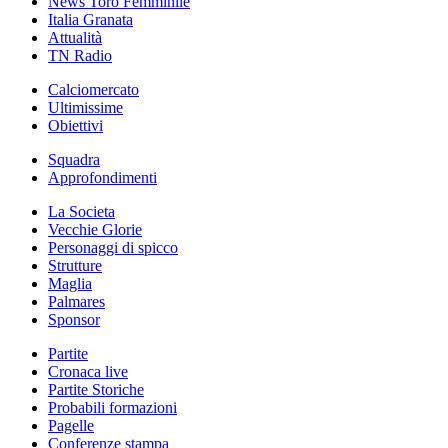
News Toro Femminile
Italia Granata
Attualità
TN Radio
Calciomercato
Ultimissime
Obiettivi
Squadra
Approfondimenti
La Societa
Vecchie Glorie
Personaggi di spicco
Strutture
Maglia
Palmares
Sponsor
Partite
Cronaca live
Partite Storiche
Probabili formazioni
Pagelle
Conferenze stampa