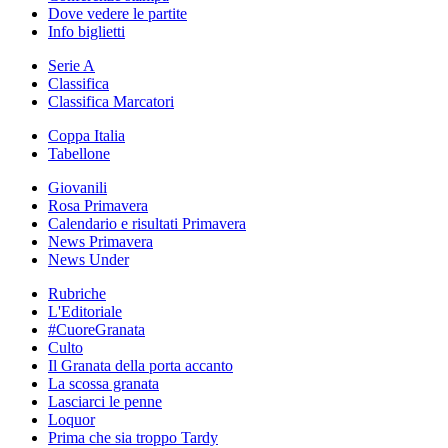
Dove vedere le partite
Info biglietti
Serie A
Classifica
Classifica Marcatori
Coppa Italia
Tabellone
Giovanili
Rosa Primavera
Calendario e risultati Primavera
News Primavera
News Under
Rubriche
L'Editoriale
#CuoreGranata
Culto
Il Granata della porta accanto
La scossa granata
Lasciarci le penne
Loquor
Prima che sia troppo Tardy