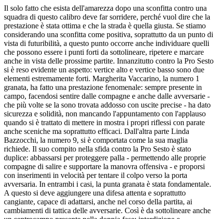
Il solo fatto che esista dell'amarezza dopo una sconfitta contro una
squadra di questo calibro deve far sorridere, perché vuol dire che la
prestazione è stata ottima e che la strada è quella giusta. Se stiamo
considerando una sconfitta come positiva, soprattutto da un punto di
vista di futuribilità, a questo punto occorre anche individuare quelli
che possono essere i punti forti da sottolineare, ripetere e marcare
anche in vista delle prossime partite. Innanzitutto contro la Pro Sesto
si è reso evidente un aspetto: vertice alto e vertice basso sono due
elementi estremamente forti. Margherita Vaccarino, la numero 1
granata, ha fatto una prestazione fenomenale: sempre presente in
campo, facendosi sentire dalle compagne e anche dalle avversarie -
che più volte se la sono trovata addosso con uscite precise - ha dato
sicurezza e solidità, non mancando l'appuntamento con l'applauso
quando si è trattato di mettere in mostra i propri riflessi con parate
anche sceniche ma soprattutto efficaci. Dall'altra parte Linda
Bazzocchi, la numero 9, si è comportata come la sua maglia
richiede. Il suo compito nella sfida contro la Pro Sesto è stato
duplice: abbassarsi per proteggere palla - permettendo alle proprie
compagne di salire e supportare la manovra offensiva - e proporsi
con inserimenti in velocità per tentare il colpo verso la porta
avversaria. In entrambi i casi, la punta granata è stata fondamentale.
A questo si deve aggiungere una difesa attenta e soprattutto
cangiante, capace di adattarsi, anche nel corso della partita, ai
cambiamenti di tattica delle avversarie. Così è da sottolineare anche