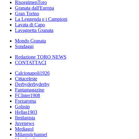
RisorgimenToro
Granata dall'Europa
Gran Torino
La Leggenda e i Campioni
Lavata di Capo
Lavagnetta Granata
Mondo Granata
Sondaggi
Redazione TORO NEWS
CONTATTACI
Calcionapoli1926
Cittaceleste
Derbyderbyderby
Fantamagazine
FCInter1908
Forzaroma
Golssip
Hellas1903
Ilmilanista
Juvenews
Mediagol
Milanistichannel