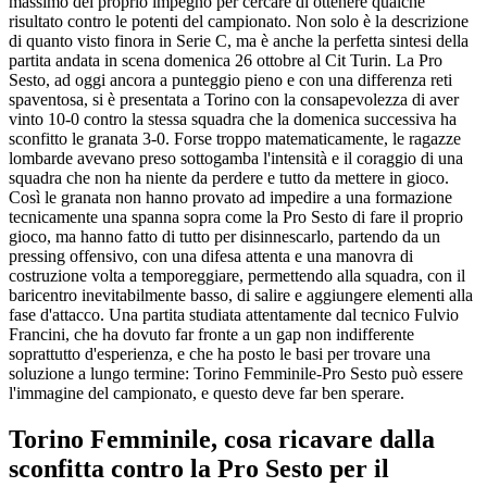
massimo del proprio impegno per cercare di ottenere qualche
risultato contro le potenti del campionato. Non solo è la descrizione
di quanto visto finora in Serie C, ma è anche la perfetta sintesi della
partita andata in scena domenica 26 ottobre al Cit Turin. La Pro
Sesto, ad oggi ancora a punteggio pieno e con una differenza reti
spaventosa, si è presentata a Torino con la consapevolezza di aver
vinto 10-0 contro la stessa squadra che la domenica successiva ha
sconfitto le granata 3-0. Forse troppo matematicamente, le ragazze
lombarde avevano preso sottogamba l'intensità e il coraggio di una
squadra che non ha niente da perdere e tutto da mettere in gioco.
Così le granata non hanno provato ad impedire a una formazione
tecnicamente una spanna sopra come la Pro Sesto di fare il proprio
gioco, ma hanno fatto di tutto per disinnescarlo, partendo da un
pressing offensivo, con una difesa attenta e una manovra di
costruzione volta a temporeggiare, permettendo alla squadra, con il
baricentro inevitabilmente basso, di salire e aggiungere elementi alla
fase d'attacco. Una partita studiata attentamente dal tecnico Fulvio
Francini, che ha dovuto far fronte a un gap non indifferente
soprattutto d'esperienza, e che ha posto le basi per trovare una
soluzione a lungo termine: Torino Femminile-Pro Sesto può essere
l'immagine del campionato, e questo deve far ben sperare.
Torino Femminile, cosa ricavare dalla
sconfitta contro la Pro Sesto per il