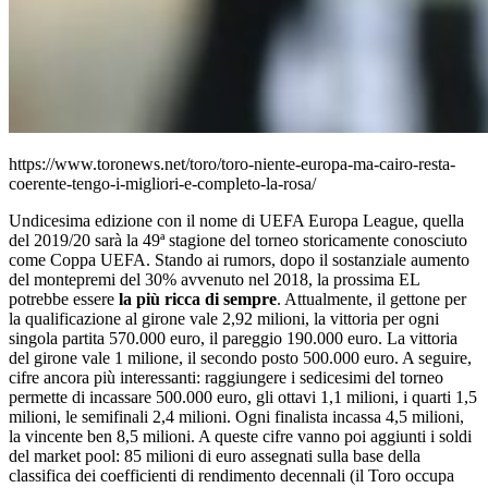
https://www.toronews.net/toro/toro-niente-europa-ma-cairo-resta-
coerente-tengo-i-migliori-e-completo-la-rosa/
Undicesima edizione con il nome di UEFA Europa League, quella
del 2019/20 sarà la 49ª stagione del torneo storicamente conosciuto
come Coppa UEFA. Stando ai rumors, dopo il sostanziale aumento
del montepremi del 30% avvenuto nel 2018, la prossima EL
potrebbe essere
la più ricca di sempre
. Attualmente, il gettone per
la qualificazione al girone vale 2,92 milioni, la vittoria per ogni
singola partita 570.000 euro, il pareggio 190.000 euro. La vittoria
del girone vale 1 milione, il secondo posto 500.000 euro. A seguire,
cifre ancora più interessanti: raggiungere i sedicesimi del torneo
permette di incassare 500.000 euro, gli ottavi 1,1 milioni, i quarti 1,5
milioni, le semifinali 2,4 milioni. Ogni finalista incassa 4,5 milioni,
la vincente ben 8,5 milioni. A queste cifre vanno poi aggiunti i soldi
del market pool: 85 milioni di euro assegnati sulla base della
classifica dei coefficienti di rendimento decennali (il Toro occupa