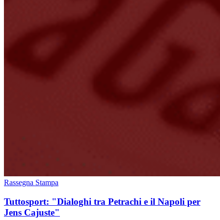
Rassegna Stampa
Tuttosport: "Dialoghi tra Petrachi e il Napoli per
Jens Cajuste"