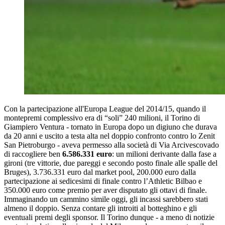
Con la partecipazione all'Europa League del 2014/15, quando il
montepremi complessivo era di “soli” 240 milioni, il Torino di
Giampiero Ventura - tornato in Europa dopo un digiuno che durava
da 20 anni e uscito a testa alta nel doppio confronto contro lo Zenit
San Pietroburgo - aveva permesso alla società di Via Arcivescovado
di raccogliere ben
6.586.331 euro
: un milioni derivante dalla fase a
gironi (tre vittorie, due pareggi e secondo posto finale alle spalle del
Bruges), 3.736.331 euro dal market pool, 200.000 euro dalla
partecipazione ai sedicesimi di finale contro l’Athletic Bilbao e
350.000 euro come premio per aver disputato gli ottavi di finale.
Immaginando un cammino simile oggi, gli incassi sarebbero stati
almeno il doppio. Senza contare gli introiti al botteghino e gli
eventuali premi degli sponsor. Il Torino dunque - a meno di notizie