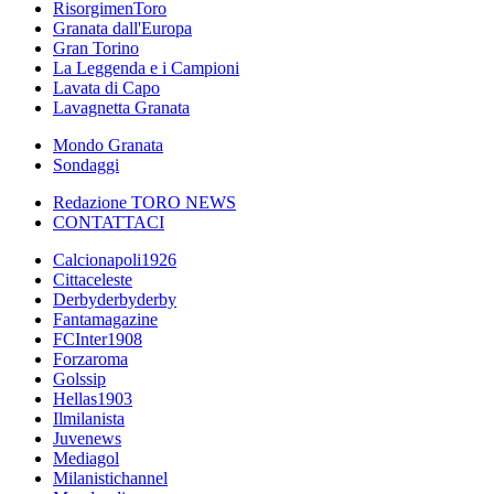
RisorgimenToro
Granata dall'Europa
Gran Torino
La Leggenda e i Campioni
Lavata di Capo
Lavagnetta Granata
Mondo Granata
Sondaggi
Redazione TORO NEWS
CONTATTACI
Calcionapoli1926
Cittaceleste
Derbyderbyderby
Fantamagazine
FCInter1908
Forzaroma
Golssip
Hellas1903
Ilmilanista
Juvenews
Mediagol
Milanistichannel