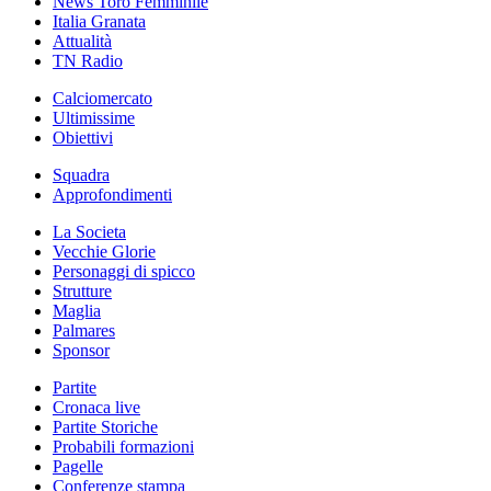
News Toro Femminile
Italia Granata
Attualità
TN Radio
Calciomercato
Ultimissime
Obiettivi
Squadra
Approfondimenti
La Societa
Vecchie Glorie
Personaggi di spicco
Strutture
Maglia
Palmares
Sponsor
Partite
Cronaca live
Partite Storiche
Probabili formazioni
Pagelle
Conferenze stampa