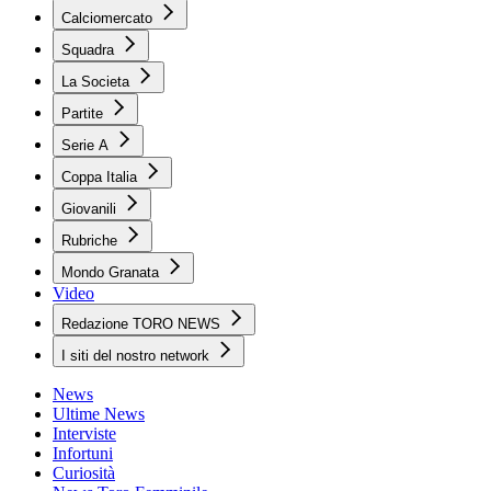
Calciomercato
Squadra
La Societa
Partite
Serie A
Coppa Italia
Giovanili
Rubriche
Mondo Granata
Video
Redazione TORO NEWS
I siti del nostro network
News
Ultime News
Interviste
Infortuni
Curiosità