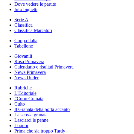
Dove vedere le partite
Info biglietti
Serie A
Classifica
Classifica Marcatori
Coppa Italia
Tabellone
Giovanili
Rosa Primavera
Calendario e risultati Primavera
News Primavera
News Under
Rubriche
L'Editoriale
#CuoreGranata
Culto
Il Granata della porta accanto
La scossa granata
Lasciarci le penne
Loquor
Prima che sia troppo Tardy