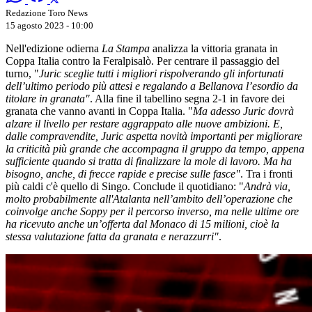
Redazione Toro News
15 agosto 2023 - 10:00
Nell'edizione odierna
La Stampa
analizza la vittoria granata in
Coppa Italia contro la Feralpisalò. Per centrare il passaggio del
turno, "
Juric sceglie tutti i migliori rispolverando gli infortunati
dell’ultimo periodo più attesi e regalando a Bellanova l’esordio da
titolare in granata"
. Alla fine il tabellino segna 2-1 in favore dei
granata che vanno avanti in Coppa Italia. "
Ma adesso Juric dovrà
alzare il livello per restare aggrappato alle nuove ambizioni. E,
dalle compravendite, Juric aspetta novità importanti per migliorare
la criticità più grande che accompagna il gruppo da tempo, appena
sufficiente quando si tratta di finalizzare la mole di lavoro. Ma ha
bisogno, anche, di frecce rapide e precise sulle fasce"
. Tra i fronti
più caldi c'è quello di Singo. Conclude il quotidiano: "
Andrà via,
molto probabilmente all'Atalanta nell’ambito dell’operazione che
coinvolge anche Soppy per il percorso inverso, ma nelle ultime ore
ha ricevuto anche un’offerta dal Monaco di 15 milioni, cioè la
stessa valutazione fatta da granata e nerazzurri"
.