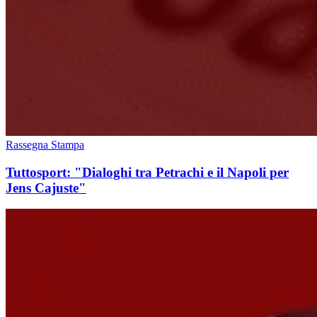
Rassegna Stampa
Tuttosport: "Dialoghi tra Petrachi e il Napoli per
Jens Cajuste"