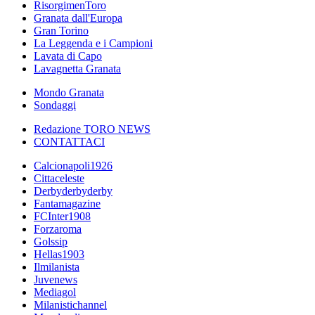
RisorgimenToro
Granata dall'Europa
Gran Torino
La Leggenda e i Campioni
Lavata di Capo
Lavagnetta Granata
Mondo Granata
Sondaggi
Redazione TORO NEWS
CONTATTACI
Calcionapoli1926
Cittaceleste
Derbyderbyderby
Fantamagazine
FCInter1908
Forzaroma
Golssip
Hellas1903
Ilmilanista
Juvenews
Mediagol
Milanistichannel