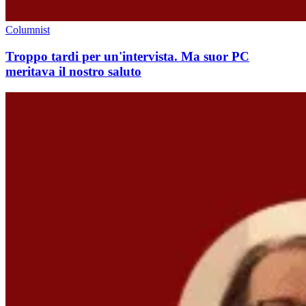
Columnist
Troppo tardi per un'intervista. Ma suor PC
meritava il nostro saluto