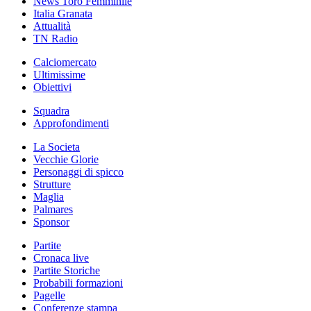
News Toro Femminile
Italia Granata
Attualità
TN Radio
Calciomercato
Ultimissime
Obiettivi
Squadra
Approfondimenti
La Societa
Vecchie Glorie
Personaggi di spicco
Strutture
Maglia
Palmares
Sponsor
Partite
Cronaca live
Partite Storiche
Probabili formazioni
Pagelle
Conferenze stampa