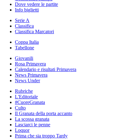
Dove vedere le partite
Info biglietti
Serie A
Classifica
Classifica Marcatori
Coppa Italia
Tabellone
Giovanili
Rosa Primavera
Calendario e risultati Primavera
News Primavera
News Under
Rubriche
L'Editoriale
#CuoreGranata
Culto
Il Granata della porta accanto
La scossa granata
Lasciarci le penne
Loquor
Prima che sia troppo Tardy