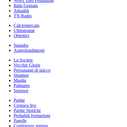
News Toro Femminile
Italia Granata
Attualità
TN Radio
Calciomercato
Ultimissime
Obiettivi
Squadra
Approfondimenti
La Societa
Vecchie Glorie
Personaggi di spicco
Strutture
Maglia
Palmares
Sponsor
Partite
Cronaca live
Partite Storiche
Probabili formazioni
Pagelle
Conferenze stampa