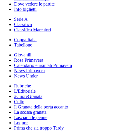
Dove vedere le partite
Info biglietti
Serie A
Classifica
Classifica Marcatori
Coppa Italia
Tabellone
Giovanili
Rosa Primavera
Calendario e risultati Primavera
News Primavera
News Under
Rubriche
L'Editoriale
#CuoreGranata
Culto
Il Granata della porta accanto
La scossa granata
Lasciarci le penne
Loquor
Prima che sia troppo Tardy