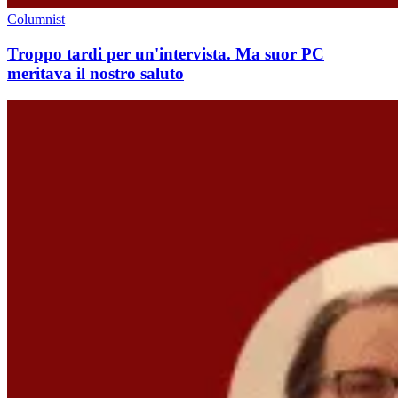
Columnist
Troppo tardi per un'intervista. Ma suor PC
meritava il nostro saluto