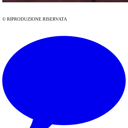
G
V
N
P
DR
Pt.
© RIPRODUZIONE RISERVATA