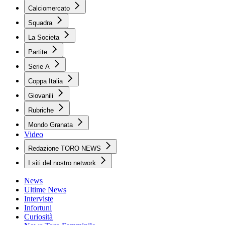
Calciomercato
Squadra
La Societa
Partite
Serie A
Coppa Italia
Giovanili
Rubriche
Mondo Granata
Video
Redazione TORO NEWS
I siti del nostro network
News
Ultime News
Interviste
Infortuni
Curiosità