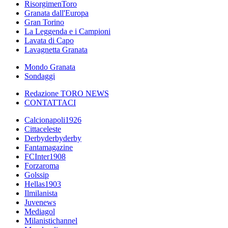
RisorgimenToro
Granata dall'Europa
Gran Torino
La Leggenda e i Campioni
Lavata di Capo
Lavagnetta Granata
Mondo Granata
Sondaggi
Redazione TORO NEWS
CONTATTACI
Calcionapoli1926
Cittaceleste
Derbyderbyderby
Fantamagazine
FCInter1908
Forzaroma
Golssip
Hellas1903
Ilmilanista
Juvenews
Mediagol
Milanistichannel