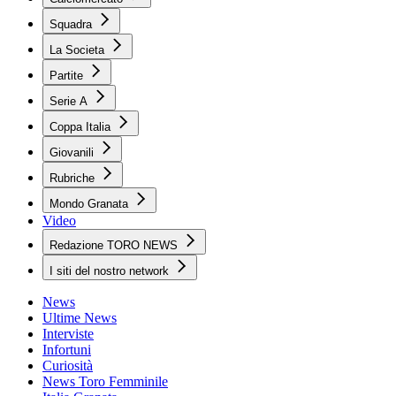
Squadra
La Societa
Partite
Serie A
Coppa Italia
Giovanili
Rubriche
Mondo Granata
Video
Redazione TORO NEWS
I siti del nostro network
News
Ultime News
Interviste
Infortuni
Curiosità
News Toro Femminile