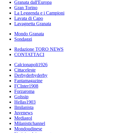
Granata dall'Europa
Gran Torino
La Leggenda e i Campioni
Lavata di Capo
Lavagnetta Granata
Mondo Granata
Sondaggi
Redazione TORO NEWS
CONTATTACI
Calcionapoli1926
Cittaceleste
Derbyderbyderby
Fantamagazine
FCInter1908
Forzaroma
Golssip
Hellas1903
Ilmilanista
Juvenews
Mediagol
Milanistichannel
Mondoudinese