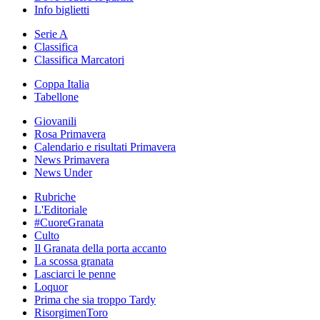
Info biglietti
Serie A
Classifica
Classifica Marcatori
Coppa Italia
Tabellone
Giovanili
Rosa Primavera
Calendario e risultati Primavera
News Primavera
News Under
Rubriche
L'Editoriale
#CuoreGranata
Culto
Il Granata della porta accanto
La scossa granata
Lasciarci le penne
Loquor
Prima che sia troppo Tardy
RisorgimenToro