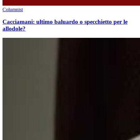
Columnist
Cacciamani: ultimo baluardo o specchietto per le
allodole?