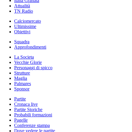
Italia Granata
Attualità
TN Radio
Calciomercato
Ultimissime
Obiettivi
Squadra
Approfondimenti
La Societa
Vecchie Glorie
Personaggi di spicco
Strutture
Maglia
Palmares
Sponsor
Partite
Cronaca live
Partite Storiche
Probabili formazioni
Pagelle
Conferenze stampa
Dove vedere le partite