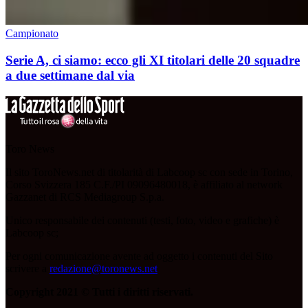
Campionato
Serie A, ci siamo: ecco gli XI titolari delle 20 squadre
a due settimane dal via
Toro News
Il sito ToroNews.net di titolarità di Labcoop sc con sede in Torino,
Corso Svizzera 185 C.F./PI 09096480018, è affiliato al network
Gazzanet di RCS Mediagroup S.p.a.
Unico responsabile dei contenuti (testi, foto, video e grafiche) è
Labcoop sc;
Per ogni comunicazione avente ad oggetto i contenuti del Sito
scrivere a
redazione@toronews.net
Copyright 2021 © Tutti i diritti riservati.