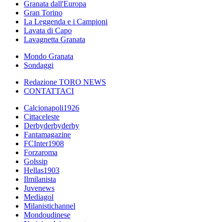
Granata dall'Europa
Gran Torino
La Leggenda e i Campioni
Lavata di Capo
Lavagnetta Granata
Mondo Granata
Sondaggi
Redazione TORO NEWS
CONTATTACI
Calcionapoli1926
Cittaceleste
Derbyderbyderby
Fantamagazine
FCInter1908
Forzaroma
Golssip
Hellas1903
Ilmilanista
Juvenews
Mediagol
Milanistichannel
Mondoudinese