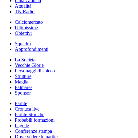
Italia Granata
Attualità
TN Radio
Calciomercato
Ultimissime
Obiettivi
Squadra
Approfondimenti
La Societa
Vecchie Glorie
Personaggi di spicco
Strutture
Maglia
Palmares
Sponsor
Partite
Cronaca live
Partite Storiche
Probabili formazioni
Pagelle
Conferenze stampa
Dove vedere le partite