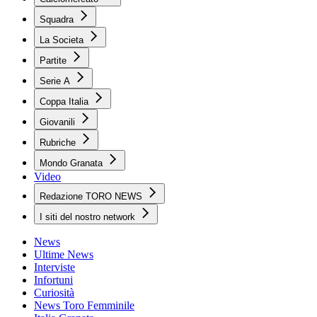
Squadra
La Societa
Partite
Serie A
Coppa Italia
Giovanili
Rubriche
Mondo Granata
Video
Redazione TORO NEWS
I siti del nostro network
News
Ultime News
Interviste
Infortuni
Curiosità
News Toro Femminile