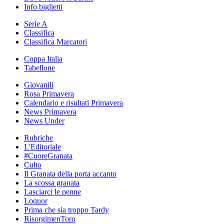
Info biglietti
Serie A
Classifica
Classifica Marcatori
Coppa Italia
Tabellone
Giovanili
Rosa Primavera
Calendario e risultati Primavera
News Primavera
News Under
Rubriche
L'Editoriale
#CuoreGranata
Culto
Il Granata della porta accanto
La scossa granata
Lasciarci le penne
Loquor
Prima che sia troppo Tardy
RisorgimenToro