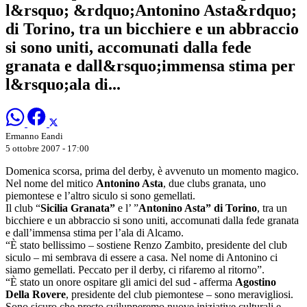
l&rsquo; &rdquo;Antonino Asta&rdquo;
di Torino, tra un bicchiere e un abbraccio
si sono uniti, accomunati dalla fede
granata e dall&rsquo;immensa stima per
l&rsquo;ala di...
Ermanno Eandi
5 ottobre 2007 - 17:00
Domenica scorsa, prima del derby, è avvenuto un momento magico.
Nel nome del mitico
Antonino Asta
, due clubs granata, uno
piemontese e l’altro siculo si sono gemellati.
Il club “
Sicilia Granata”
e l’ ”
Antonino Asta” di Torino
, tra un
bicchiere e un abbraccio si sono uniti, accomunati dalla fede granata
e dall’immensa stima per l’ala di Alcamo.
“È stato bellissimo – sostiene Renzo Zambito, presidente del club
siculo – mi sembrava di essere a casa. Nel nome di Antonino ci
siamo gemellati. Peccato per il derby, ci rifaremo al ritorno”.
“È stato un onore ospitare gli amici del sud - afferma
Agostino
Della Rovere
, presidente del club piemontese – sono meravigliosi.
Sono sicuro che presto svilupperemo nuove iniziative culturali e