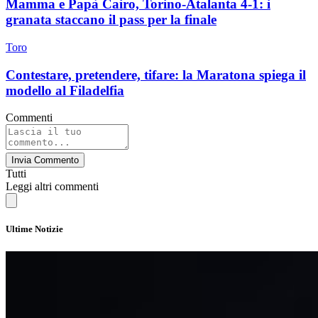
Mamma e Papà Cairo, Torino-Atalanta 4-1: i
granata staccano il pass per la finale
Toro
Contestare, pretendere, tifare: la Maratona spiega il
modello al Filadelfia
Commenti
Invia Commento
Tutti
Leggi altri commenti
Ultime Notizie