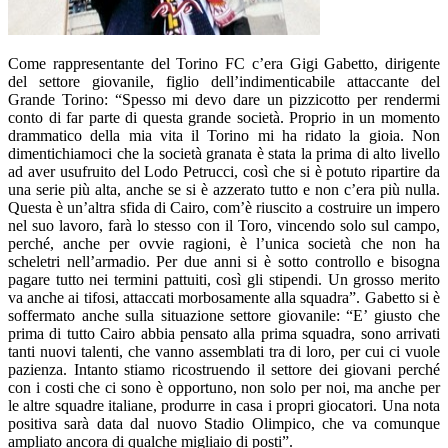
Come rappresentante del Torino FC c’era Gigi Gabetto, dirigente
del settore giovanile, figlio dell’indimenticabile attaccante del
Grande Torino: “Spesso mi devo dare un pizzicotto per rendermi
conto di far parte di questa grande società. Proprio in un momento
drammatico della mia vita il Torino mi ha ridato la gioia. Non
dimentichiamoci che la società granata è stata la prima di alto livello
ad aver usufruito del Lodo Petrucci, così che si è potuto ripartire da
una serie più alta, anche se si è azzerato tutto e non c’era più nulla.
Questa è un’altra sfida di Cairo, com’è riuscito a costruire un impero
nel suo lavoro, farà lo stesso con il Toro, vincendo solo sul campo,
perché, anche per ovvie ragioni, è l’unica società che non ha
scheletri nell’armadio. Per due anni si è sotto controllo e bisogna
pagare tutto nei termini pattuiti, così gli stipendi. Un grosso merito
va anche ai tifosi, attaccati morbosamente alla squadra”. Gabetto si è
soffermato anche sulla situazione settore giovanile: “E’ giusto che
prima di tutto Cairo abbia pensato alla prima squadra, sono arrivati
tanti nuovi talenti, che vanno assemblati tra di loro, per cui ci vuole
pazienza. Intanto stiamo ricostruendo il settore dei giovani perché
con i costi che ci sono è opportuno, non solo per noi, ma anche per
le altre squadre italiane, produrre in casa i propri giocatori. Una nota
positiva sarà data dal nuovo Stadio Olimpico, che va comunque
ampliato ancora di qualche migliaio di posti”.