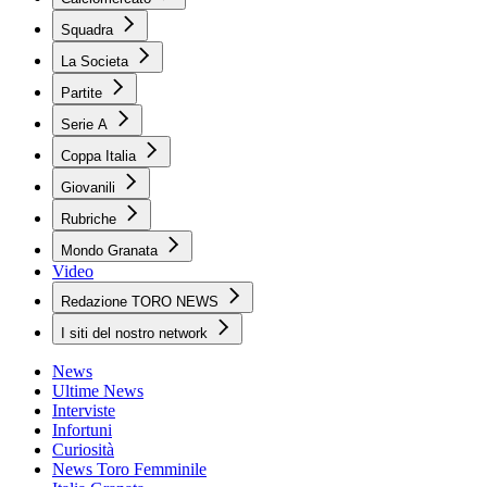
Squadra
La Societa
Partite
Serie A
Coppa Italia
Giovanili
Rubriche
Mondo Granata
Video
Redazione TORO NEWS
I siti del nostro network
News
Ultime News
Interviste
Infortuni
Curiosità
News Toro Femminile