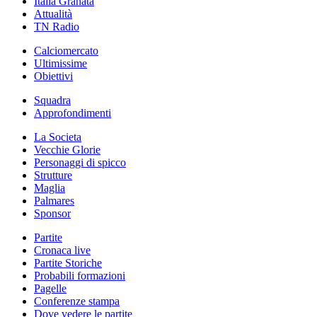
Italia Granata
Attualità
TN Radio
Calciomercato
Ultimissime
Obiettivi
Squadra
Approfondimenti
La Societa
Vecchie Glorie
Personaggi di spicco
Strutture
Maglia
Palmares
Sponsor
Partite
Cronaca live
Partite Storiche
Probabili formazioni
Pagelle
Conferenze stampa
Dove vedere le partite