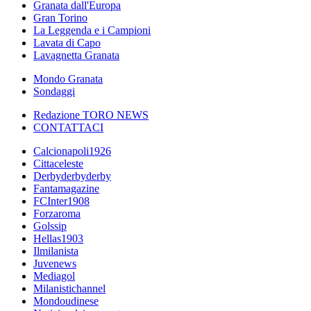
Granata dall'Europa
Gran Torino
La Leggenda e i Campioni
Lavata di Capo
Lavagnetta Granata
Mondo Granata
Sondaggi
Redazione TORO NEWS
CONTATTACI
Calcionapoli1926
Cittaceleste
Derbyderbyderby
Fantamagazine
FCInter1908
Forzaroma
Golssip
Hellas1903
Ilmilanista
Juvenews
Mediagol
Milanistichannel
Mondoudinese