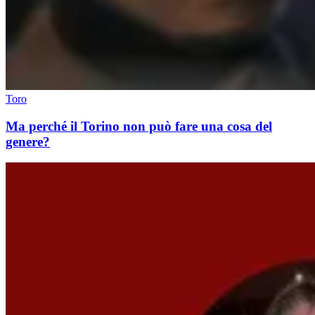
Toro
Ma perché il Torino non può fare una cosa del
genere?