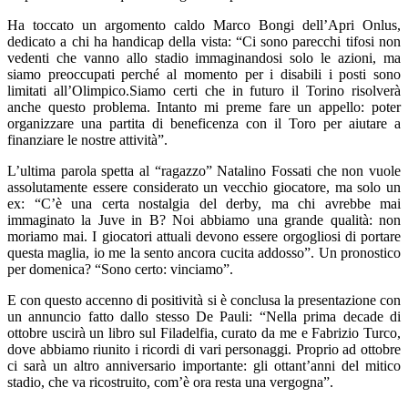
Ha toccato un argomento caldo Marco Bongi dell’Apri Onlus,
dedicato a chi ha handicap della vista: “Ci sono parecchi tifosi non
vedenti che vanno allo stadio immaginandosi solo le azioni, ma
siamo preoccupati perché al momento per i disabili i posti sono
limitati all’Olimpico.Siamo certi che in futuro il Torino risolverà
anche questo problema. Intanto mi preme fare un appello: poter
organizzare una partita di beneficenza con il Toro per aiutare a
finanziare le nostre attività”.
L’ultima parola spetta al “ragazzo” Natalino Fossati che non vuole
assolutamente essere considerato un vecchio giocatore, ma solo un
ex: “C’è una certa nostalgia del derby, ma chi avrebbe mai
immaginato la Juve in B? Noi abbiamo una grande qualità: non
moriamo mai. I giocatori attuali devono essere orgogliosi di portare
questa maglia, io me la sento ancora cucita addosso”. Un pronostico
per domenica? “Sono certo: vinciamo”.
E con questo accenno di positività si è conclusa la presentazione con
un annuncio fatto dallo stesso De Pauli: “Nella prima decade di
ottobre uscirà un libro sul Filadelfia, curato da me e Fabrizio Turco,
dove abbiamo riunito i ricordi di vari personaggi. Proprio ad ottobre
ci sarà un altro anniversario importante: gli ottant’anni del mitico
stadio, che va ricostruito, com’è ora resta una vergogna”.