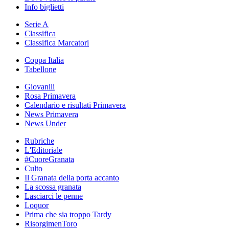
Info biglietti
Serie A
Classifica
Classifica Marcatori
Coppa Italia
Tabellone
Giovanili
Rosa Primavera
Calendario e risultati Primavera
News Primavera
News Under
Rubriche
L'Editoriale
#CuoreGranata
Culto
Il Granata della porta accanto
La scossa granata
Lasciarci le penne
Loquor
Prima che sia troppo Tardy
RisorgimenToro