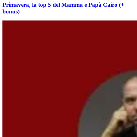
Primavera, la top 5 del Mamma e Papà Cairo (+
bonus)