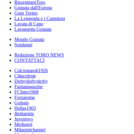
RisorgimenToro
Granata dall'Europa
Gran Torino
La Leggenda e i Campioni
Lavata di Capo
Lavagnetta Granata
Mondo Granata
Sondaggi
Redazione TORO NEWS
CONTATTACI
Calcionapoli1926
Cittaceleste
Derbyderbyderby
Fantamagazine
FCInter1908
Forzaroma
Golssip
Hellas1903
Ilmilanista
Juvenews
Mediagol
Milanistichannel