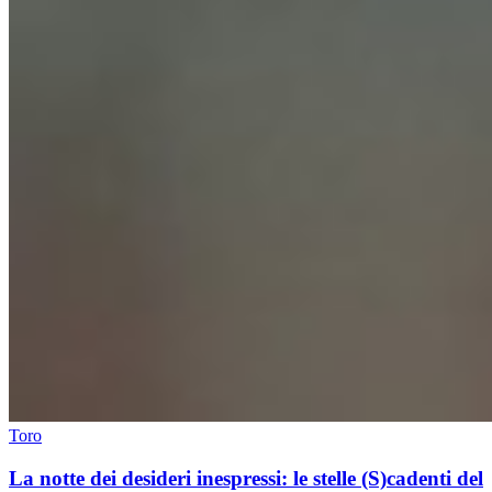
Toro
La notte dei desideri inespressi: le stelle (S)cadenti del