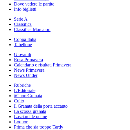
Dove vedere le partite
Info biglietti
Serie A
Classifica
Classifica Marcatori
Coppa Italia
Tabellone
Giovanili
Rosa Primavera
Calendario e risultati Primavera
News Primavera
News Under
Rubriche
L'Editoriale
#CuoreGranata
Culto
Il Granata della porta accanto
La scossa granata
Lasciarci le penne
Loquor
Prima che sia troppo Tardy