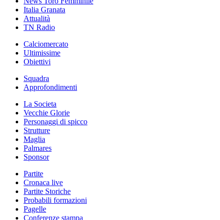
News Toro Femminile
Italia Granata
Attualità
TN Radio
Calciomercato
Ultimissime
Obiettivi
Squadra
Approfondimenti
La Societa
Vecchie Glorie
Personaggi di spicco
Strutture
Maglia
Palmares
Sponsor
Partite
Cronaca live
Partite Storiche
Probabili formazioni
Pagelle
Conferenze stampa