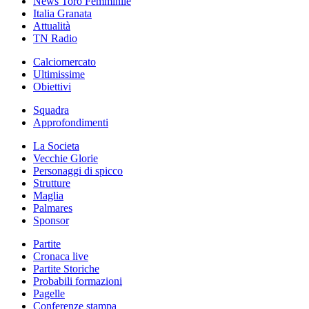
News Toro Femminile
Italia Granata
Attualità
TN Radio
Calciomercato
Ultimissime
Obiettivi
Squadra
Approfondimenti
La Societa
Vecchie Glorie
Personaggi di spicco
Strutture
Maglia
Palmares
Sponsor
Partite
Cronaca live
Partite Storiche
Probabili formazioni
Pagelle
Conferenze stampa