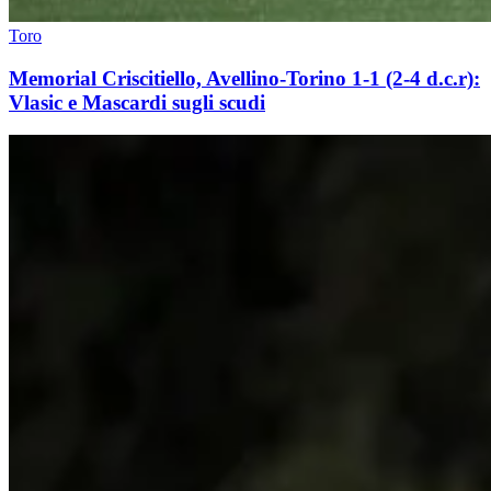
Toro
Memorial Criscitiello, Avellino-Torino 1-1 (2-4 d.c.r):
Vlasic e Mascardi sugli scudi