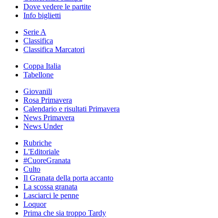
Dove vedere le partite
Info biglietti
Serie A
Classifica
Classifica Marcatori
Coppa Italia
Tabellone
Giovanili
Rosa Primavera
Calendario e risultati Primavera
News Primavera
News Under
Rubriche
L'Editoriale
#CuoreGranata
Culto
Il Granata della porta accanto
La scossa granata
Lasciarci le penne
Loquor
Prima che sia troppo Tardy