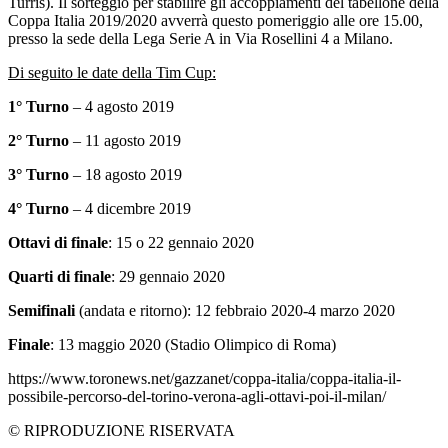
Turris). Il sorteggio per stabilire gli accoppiamenti del tabellone della
Coppa Italia 2019/2020 avverrà questo pomeriggio alle ore 15.00,
presso la sede della Lega Serie A in Via Rosellini 4 a Milano.
Di seguito le date della Tim Cup:
1° Turno
– 4 agosto 2019
2° Turno
– 11 agosto 2019
3° Turno
– 18 agosto 2019
4° Turno
– 4 dicembre 2019
Ottavi di finale
: 15 o 22 gennaio 2020
Quarti di finale
: 29 gennaio 2020
Semifinali
(andata e ritorno): 12 febbraio 2020-4 marzo 2020
Finale
: 13 maggio 2020 (Stadio Olimpico di Roma)
https://www.toronews.net/gazzanet/coppa-italia/coppa-italia-il-
possibile-percorso-del-torino-verona-agli-ottavi-poi-il-milan/
© RIPRODUZIONE RISERVATA