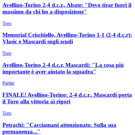
Avellino-Torino 2-4 d.c.r., Abate: "Devo tirar fuori il
massimo da chi ho a disposizione"
Toro
Memorial Criscitiello, Avellino-Torino 1-1 (2-4 d.c.r):
Vlasic e Mascardi sugli scudi
Toro
Avellino-Torino 2-4 d.c.r, Mascardi: "La cosa più
importante è aver aiutato la squadra"
Partite
FINALE! Avellino-Torino: 2-4 d.c.r., Mascardi porta
il Toro alla vittoria ai rigori
Toro
Petrachi: "Cacciamani attenzionato. Sulla sua
permanenza..."