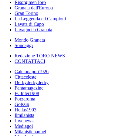
RisorgimenToro
Granata dall'Europa
Gran Torino
La Leggenda e i Campioni
Lavata di Capo
Lavagnetta Granata
Mondo Granata
Sondaggi
Redazione TORO NEWS
CONTATTACI
Calcionapoli1926
Cittaceleste
Derbyderbyderby
Fantamagazine
FCInter1908
Forzaroma
Golssip
Hellas1903
Ilmilanista
Juvenews
Mediagol
Milanistichannel