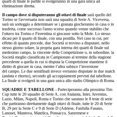
quarti di finale le partite si svolgeranno in una gara unica ad
eliminazione diretta.
Il campo dove si disputeranno gli ottavi di finale
sarà quello del
Torino se l'avversaria non sarà una squadra di Serie A. Viceversa,
sarà un sorteggio a determinare se i granata giocheranno in casa o in
trasferta, come successo l'anno scorso quando venne stabilito che
l'ottavo tra Torino e Fiorentina si giocasse sotto la Mole. Lo stesso
dicasi per il quarto di finale, con una postilla. Nel caso in cui, per
effetto di quanto precede, due Società si trovino a disputare, nello
stesso giorno solare, la propria gara interna dei quarti di finale sul
medesimo campo, la vincente della Competizione o, in subordine, la
Società meglio classificata in Campionato al termine della stagione
precedente a quella in cui si disputa la Competizione mantiene il
diritto di giocare in casa, mentre l’altra subisce l’inversione
del campo. Le due semifinali invece verranno disputate in due match
(andata e ritorno), secondo gli accoppiamenti previsti dal tabellone.
La finale si svolgerà in una gara unica allo stadio Olimpico di Roma.
SQUADRE E TABELLONE
- Parteciperanno alla prossima Tim
Cup tutte le 20 squadre di Serie A, con Atalanta, Inter, Juventus,
Lazio, Milan, Napoli, Roma e Torino che saranno le 8 teste di serie
che partiranno direttamente dagli ottavi di finale, tutte le 20 di Serie
B, 29 per la Serie C e 9 di Serie D (Adriese, Fanfulla Fasano,
Lanusei, Mantova, Matelica, Ponsacco, Sanremese e