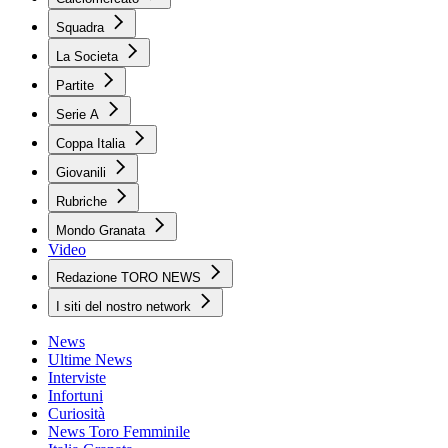
Squadra
La Societa
Partite
Serie A
Coppa Italia
Giovanili
Rubriche
Mondo Granata
Video
Redazione TORO NEWS
I siti del nostro network
News
Ultime News
Interviste
Infortuni
Curiosità
News Toro Femminile