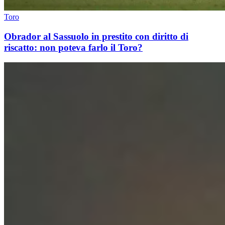
Toro
Obrador al Sassuolo in prestito con diritto di
riscatto: non poteva farlo il Toro?