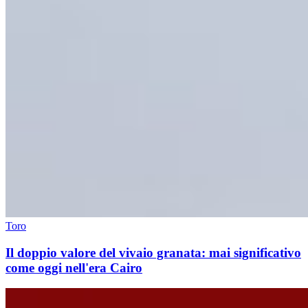
Toro
Il doppio valore del vivaio granata: mai significativo
come oggi nell'era Cairo