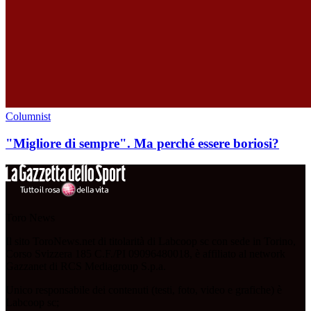
Columnist
"Migliore di sempre". Ma perché essere boriosi?
Toro News
Il sito ToroNews.net di titolarità di Labcoop sc con sede in Torino,
Corso Svizzera 185 C.F./PI 09096480018, è affiliato al network
Gazzanet di RCS Mediagroup S.p.a.
Unico responsabile dei contenuti (testi, foto, video e grafiche) è
Labcoop sc;