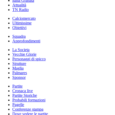
Italia Granata
Attualità
TN Radio
Calciomercato
Ultimissime
Obiettivi
Squadra
Approfondimenti
La Societa
Vecchie Glorie
Personaggi di spicco
Strutture
Maglia
Palmares
Sponsor
Partite
Cronaca live
Partite Storiche
Probabili formazioni
Pagelle
Conferenze stampa
Dove vedere le partite