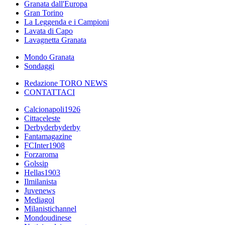
Granata dall'Europa
Gran Torino
La Leggenda e i Campioni
Lavata di Capo
Lavagnetta Granata
Mondo Granata
Sondaggi
Redazione TORO NEWS
CONTATTACI
Calcionapoli1926
Cittaceleste
Derbyderbyderby
Fantamagazine
FCInter1908
Forzaroma
Golssip
Hellas1903
Ilmilanista
Juvenews
Mediagol
Milanistichannel
Mondoudinese