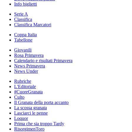
Info biglietti
Serie A
Classifica
Classifica Marcatori
Coppa Italia
Tabellone
Giovanili
Rosa Primavera
Calendario e risultati Primavera
News Primavera
News Under
Rubriche
L'Editoriale
#CuoreGranata
Culto
Il Granata della porta accanto
La scossa granata
Lasciarci le penne
Loquor
Prima che sia troppo Tardy
RisorgimenToro