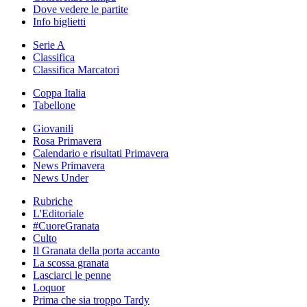
Dove vedere le partite
Info biglietti
Serie A
Classifica
Classifica Marcatori
Coppa Italia
Tabellone
Giovanili
Rosa Primavera
Calendario e risultati Primavera
News Primavera
News Under
Rubriche
L'Editoriale
#CuoreGranata
Culto
Il Granata della porta accanto
La scossa granata
Lasciarci le penne
Loquor
Prima che sia troppo Tardy