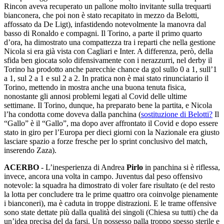
Rincon aveva recuperato un pallone molto invitante sulla trequarti
bianconera, che poi non è stato recapitato in mezzo da Belotti,
affossato da De Ligt), infastidendo notevolmente la manovra dal
basso di Ronaldo e compagni. Il Torino, a parte il primo quarto
d’ora, ha dimostrato una compattezza tra i reparti che nella gestione
Nicola si era già vista con Cagliari e Inter. A differenza, però, della
sfida ben giocata solo difensivamente con i nerazzurri, nel derby il
Torino ha prodotto anche parecchie chance da gol sullo 0 a 1, sull’1
a 1, sul 2 a 1 e sul 2 a 2. In pratica non è mai stato rinunciatario il
Torino, mettendo in mostra anche una buona tenuta fisica,
nonostante gli annosi problemi legati al Covid delle ultime
settimane. Il Torino, dunque, ha preparato bene la partita, e Nicola
l’ha condotta come doveva dalla panchina (
sostituzione di Belotti?
Il
“Gallo” è il “Gallo”, ma dopo aver affrontato il Covid e dopo essere
stato in giro per l’Europa per dieci giorni con la Nazionale era giusto
lasciare spazio a forze fresche per lo sprint conclusivo del match,
inserendo Zaza).
ACERBO
- L’inesperienza di Andrea
Pirlo
in panchina si è riflessa,
invece, ancora una volta in campo. Juventus dal peso offensivo
notevole: la squadra ha dimostrato di voler fare risultato (e del resto
la lotta per concludere tra le prime quattro ora coinvolge pienamente
i bianconeri), ma è caduta in troppe distrazioni. E le trame offensive
sono state dettate più dalla qualità dei singoli (Chiesa su tutti) che da
un’idea precisa del da farsi. Un possesso palla troppo spesso sterile e