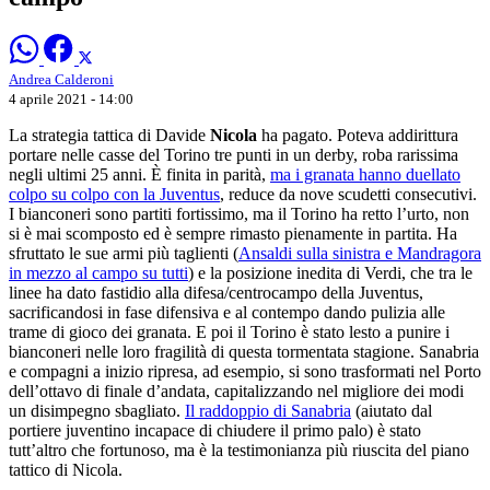
Andrea Calderoni
4 aprile 2021 - 14:00
La strategia tattica di Davide
Nicola
ha pagato. Poteva addirittura
portare nelle casse del Torino tre punti in un derby, roba rarissima
negli ultimi 25 anni. È finita in parità,
ma i granata hanno duellato
colpo su colpo con la Juventus
, reduce da nove scudetti consecutivi.
I bianconeri sono partiti fortissimo, ma il Torino ha retto l’urto, non
si è mai scomposto ed è sempre rimasto pienamente in partita. Ha
sfruttato le sue armi più taglienti (
Ansaldi sulla sinistra e Mandragora
in mezzo al campo su tutti
) e la posizione inedita di Verdi, che tra le
linee ha dato fastidio alla difesa/centrocampo della Juventus,
sacrificandosi in fase difensiva e al contempo dando pulizia alle
trame di gioco dei granata. E poi il Torino è stato lesto a punire i
bianconeri nelle loro fragilità di questa tormentata stagione. Sanabria
e compagni a inizio ripresa, ad esempio, si sono trasformati nel Porto
dell’ottavo di finale d’andata, capitalizzando nel migliore dei modi
un disimpegno sbagliato.
Il raddoppio di Sanabria
(aiutato dal
portiere juventino incapace di chiudere il primo palo) è stato
tutt’altro che fortunoso, ma è la testimonianza più riuscita del piano
tattico di Nicola.