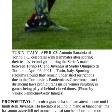
TURIN, ITALY - APRIL 03: Antonio Sanabria of
Torino F.C. celebrates with teammates after scoring
their team's second goal during the Serie A match
between Torino FC and Juventus at Stadio Olimpico di
Torino on April 03, 2021 in Turin, Italy. Sporting
stadiums around Italy remain under strict restrictions
due to the Coronavirus Pandemic as Government social
distancing laws prohibit fans inside venues resulting in
games being played behind closed doors. (Photo by
Valerio Pennicino/Getty Images)
PROPOSITIVO
- Il tecnico granata ha studiato attentamente tutti i
limiti della Juventus. Ha lasciato il pallino in mano ai bianconeri, ma
ha saputo aggredirli nei momenti giusti (anche nel primo tempo