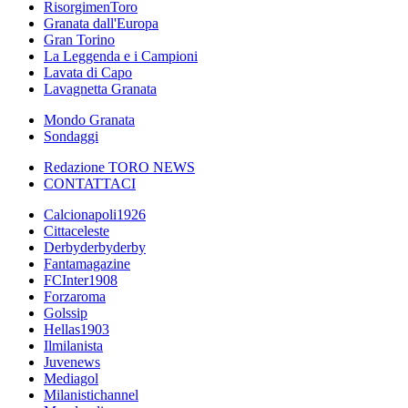
RisorgimenToro
Granata dall'Europa
Gran Torino
La Leggenda e i Campioni
Lavata di Capo
Lavagnetta Granata
Mondo Granata
Sondaggi
Redazione TORO NEWS
CONTATTACI
Calcionapoli1926
Cittaceleste
Derbyderbyderby
Fantamagazine
FCInter1908
Forzaroma
Golssip
Hellas1903
Ilmilanista
Juvenews
Mediagol
Milanistichannel