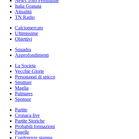
News Toro Femminile
Italia Granata
Attualità
TN Radio
Calciomercato
Ultimissime
Obiettivi
Squadra
Approfondimenti
La Societa
Vecchie Glorie
Personaggi di spicco
Strutture
Maglia
Palmares
Sponsor
Partite
Cronaca live
Partite Storiche
Probabili formazioni
Pagelle
Conferenze stampa