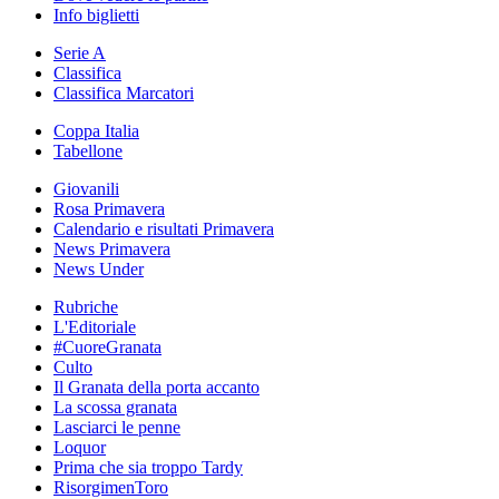
Info biglietti
Serie A
Classifica
Classifica Marcatori
Coppa Italia
Tabellone
Giovanili
Rosa Primavera
Calendario e risultati Primavera
News Primavera
News Under
Rubriche
L'Editoriale
#CuoreGranata
Culto
Il Granata della porta accanto
La scossa granata
Lasciarci le penne
Loquor
Prima che sia troppo Tardy
RisorgimenToro