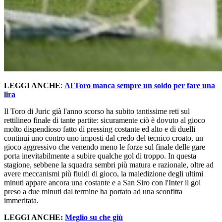
LEGGI ANCHE
:
Al Toro manca sempre un soldo per fare una
lira
Il Toro di Juric già l'anno scorso ha subito tantissime reti sul
rettilineo finale di tante partite: sicuramente ciò è dovuto al gioco
molto dispendioso fatto di pressing costante ed alto e di duelli
continui uno contro uno imposti dal credo del tecnico croato, un
gioco aggressivo che venendo meno le forze sul finale delle gare
porta inevitabilmente a subire qualche gol di troppo. In questa
stagione, sebbene la squadra sembri più matura e razionale, oltre ad
avere meccanismi più fluidi di gioco, la maledizione degli ultimi
minuti appare ancora una costante e a San Siro con l'Inter il gol
preso a due minuti dal termine ha portato ad una sconfitta
immeritata.
LEGGI ANCHE:
Meglio su che giù