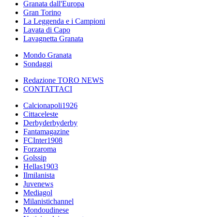
Granata dall'Europa
Gran Torino
La Leggenda e i Campioni
Lavata di Capo
Lavagnetta Granata
Mondo Granata
Sondaggi
Redazione TORO NEWS
CONTATTACI
Calcionapoli1926
Cittaceleste
Derbyderbyderby
Fantamagazine
FCInter1908
Forzaroma
Golssip
Hellas1903
Ilmilanista
Juvenews
Mediagol
Milanistichannel
Mondoudinese