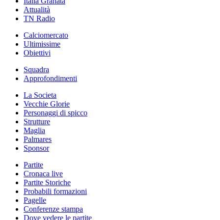
Italia Granata
Attualità
TN Radio
Calciomercato
Ultimissime
Obiettivi
Squadra
Approfondimenti
La Societa
Vecchie Glorie
Personaggi di spicco
Strutture
Maglia
Palmares
Sponsor
Partite
Cronaca live
Partite Storiche
Probabili formazioni
Pagelle
Conferenze stampa
Dove vedere le partite