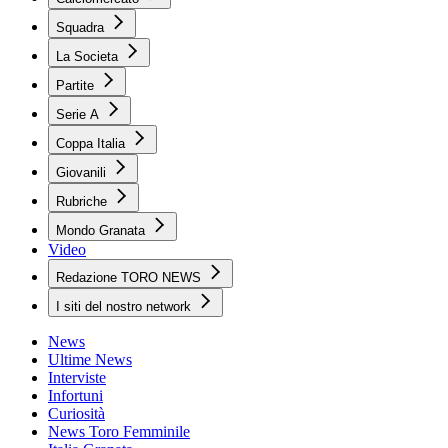
Squadra
La Societa
Partite
Serie A
Coppa Italia
Giovanili
Rubriche
Mondo Granata
Video
Redazione TORO NEWS
I siti del nostro network
News
Ultime News
Interviste
Infortuni
Curiosità
News Toro Femminile