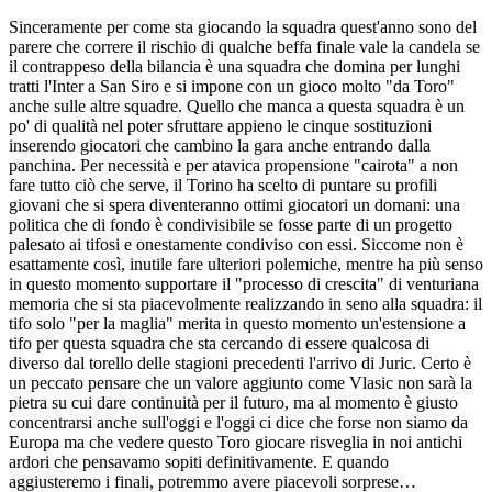
Sinceramente per come sta giocando la squadra quest'anno sono del
parere che correre il rischio di qualche beffa finale vale la candela se
il contrappeso della bilancia è una squadra che domina per lunghi
tratti l'Inter a San Siro e si impone con un gioco molto "da Toro"
anche sulle altre squadre. Quello che manca a questa squadra è un
po' di qualità nel poter sfruttare appieno le cinque sostituzioni
inserendo giocatori che cambino la gara anche entrando dalla
panchina. Per necessità e per atavica propensione "cairota" a non
fare tutto ciò che serve, il Torino ha scelto di puntare su profili
giovani che si spera diventeranno ottimi giocatori un domani: una
politica che di fondo è condivisibile se fosse parte di un progetto
palesato ai tifosi e onestamente condiviso con essi. Siccome non è
esattamente così, inutile fare ulteriori polemiche, mentre ha più senso
in questo momento supportare il "processo di crescita" di venturiana
memoria che si sta piacevolmente realizzando in seno alla squadra: il
tifo solo "per la maglia" merita in questo momento un'estensione a
tifo per questa squadra che sta cercando di essere qualcosa di
diverso dal torello delle stagioni precedenti l'arrivo di Juric. Certo è
un peccato pensare che un valore aggiunto come Vlasic non sarà la
pietra su cui dare continuità per il futuro, ma al momento è giusto
concentrarsi anche sull'oggi e l'oggi ci dice che forse non siamo da
Europa ma che vedere questo Toro giocare risveglia in noi antichi
ardori che pensavamo sopiti definitivamente. E quando
aggiusteremo i finali, potremmo avere piacevoli sorprese…