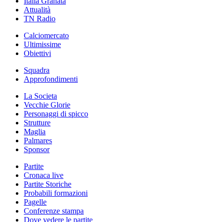
Italia Granata
Attualità
TN Radio
Calciomercato
Ultimissime
Obiettivi
Squadra
Approfondimenti
La Societa
Vecchie Glorie
Personaggi di spicco
Strutture
Maglia
Palmares
Sponsor
Partite
Cronaca live
Partite Storiche
Probabili formazioni
Pagelle
Conferenze stampa
Dove vedere le partite