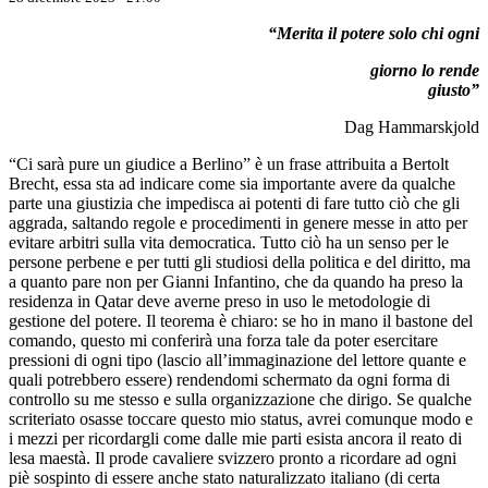
“Merita il potere solo chi ogni
giorno lo rende
giusto”
Dag Hammarskjold
“Ci sarà pure un giudice a Berlino” è un frase attribuita a Bertolt
Brecht, essa sta ad indicare come sia importante avere da qualche
parte una giustizia che impedisca ai potenti di fare tutto ciò che gli
aggrada, saltando regole e procedimenti in genere messe in atto per
evitare arbitri sulla vita democratica. Tutto ciò ha un senso per le
persone perbene e per tutti gli studiosi della politica e del diritto, ma
a quanto pare non per Gianni Infantino, che da quando ha preso la
residenza in Qatar deve averne preso in uso le metodologie di
gestione del potere. Il teorema è chiaro: se ho in mano il bastone del
comando, questo mi conferirà una forza tale da poter esercitare
pressioni di ogni tipo (lascio all’immaginazione del lettore quante e
quali potrebbero essere) rendendomi schermato da ogni forma di
controllo su me stesso e sulla organizzazione che dirigo. Se qualche
scriteriato osasse toccare questo mio status, avrei comunque modo e
i mezzi per ricordargli come dalle mie parti esista ancora il reato di
lesa maestà. Il prode cavaliere svizzero pronto a ricordare ad ogni
piè sospinto di essere anche stato naturalizzato italiano (di certa