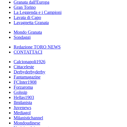
Granata dall'Europa
Gran Torino
La Leggenda e i Campioni
Lavata di Capo
Lavagnetta Granata
Mondo Granata
Sondaggi
Redazione TORO NEWS
CONTATTACI
Calcionapoli1926
Cittaceleste
Derbyderbyderby
Fantamagazine
FCInter1908
Forzaroma
Golssip
Hellas1903
Ilmilanista
Juvenews
Mediagol
Milanistichannel
Mondoudinese