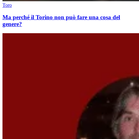
Toro
Ma perché il Torino non può fare una cosa del
genere?