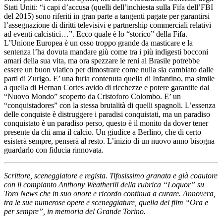
Stati Uniti: “i capi d’accusa (quelli dell’inchiesta sulla Fifa dell’FBI
del 2015) sono riferiti in gran parte a tangenti pagate per garantirsi
l’assegnazione di diritti televisivi e partnership commerciali relativi
ad eventi calcistici…”. Ecco quale è lo “storico” della Fifa.
L’Unione Europea è un osso troppo grande da masticare e la
sentenza l’ha dovuta mandare giù come tra i più indigesti bocconi
amari della sua vita, ma ora spezzare le reni al Brasile potrebbe
essere un buon viatico per dimostrare come nulla sia cambiato dalle
parti di Zurigo. E’ una furia contenuta quella di Infantino, ma simile
a quella di Hernan Cortes avido di ricchezze e potere garantite dal
“Nuovo Mondo” scoperto da Cristoforo Colombo. E’ un
“conquistadores” con la stessa brutalità di quelli spagnoli. L’essenza
delle conquiste è distruggere i paradisi conquistati, ma un paradiso
conquistato è un paradiso perso, questo è il monito da dover tener
presente da chi ama il calcio. Un giudice a Berlino, che di certo
esisterà sempre, penserà al resto. L’inizio di un nuovo anno bisogna
guardarlo con fiducia rinnovata.
Scrittore, sceneggiatore e regista. Tifosissimo granata e già coautore
con il compianto Anthony Weatherill della rubrica “Loquor” su
Toro News che in suo onore e ricordo continua a curare. Annovera,
tra le sue numerose opere e sceneggiature, quella del film “Ora e
per sempre”, in memoria del Grande Torino.