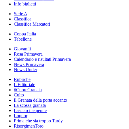
Info biglietti
Serie A
Classifica
Classifica Marcatori
Coppa Italia
Tabellone
Giovanili
Rosa Primavera
Calendario e risultati Primavera
News Primavera
News Under
Rubriche
L'Editoriale
#CuoreGranata
Culto
Il Granata della porta accanto
La scossa granata
Lasciarci le penne
Loquor
Prima che sia troppo Tardy
RisorgimenToro