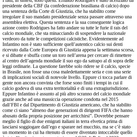
I fatti, in sintesi, sono questi: Ernaldo Rodrigues è stato licenziato da
presidente della CBF (la confederazione brasiliana di calcio) dopo
una sentenza della Corte di Giustizia, che ha stabilito come
irregolare il suo mandato presidenziale senza passare attraverso una
assemblea elettiva. Questa sentenza e la sua conseguente logica
azione contro Rodrigues ha fatto andare su tutte le furie il rais del
calcio mondiale, che sta minacciando di sospendere la nazionale
verdeoro da tutte le competizioni calcistiche. Evidentemente ad
Infantino non è stato sufficiente quell’autentico calcio sui denti
ricevuto dalla Corte Europea di Giustizia appena la settimana scorsa,
e si dibatte e sbuffa come un toro nell’arena per cercare di rimettere
al centro dell’agenda mondiale il suo ego da satrapo al di sopra delle
leggi ordinarie. La questione farebbe solo ridere se il calcio, specie
in Brasile, non fosse una cosa maledettamente seria e con una serie
di implicazioni sociali di notevole livello. Eppure ci tocca parlare di
gente non ancora convinta che forse sono finiti i tempi in cui il
calcio godeva di una extra territorialità e di una extragiurisdizione.
Eppure Infantino è assunto al più altro scranno del calcio mondiale
grazie anche ad una massiccia operazione condotta nel 2015
dall’FBI e dal Dipartimento di Giustizia americano, che ha stabilito
come ci siano “almeno due generazioni di dirigenti FIFA che hanno
abusato della propria posizione per arricchirsi”. Dovrebbe pensare
meglio il figlio di due emigrati italiani in terra elvetica prima di
lasciarsi soggiogare dall’ego e sparare nel mucchio, ma se c’è stato
un momento in cui ha ritenuto di essere diventato intoccabile quello