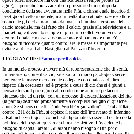
opaca (direi mediocre ma con una scaltrezza sempre pronta ad
agire), si potrebbe ipotizzare al suo prossimo sbarco, dopo la
conclusione della sua avventura nella Fifa, a chissà quale incarico di
prestigio a livello mondiale, ma in realtà il suo attuale potere e allure
seducente gli deriva non tanto da una sua illuminata gestione del
calcio mondiale, ma dal fatto che il calcio, grazie alla televisione e al
marketing, è diventato sempre di più il rito collettivo universale
dentro il quale le masse si riconoscono e si parlano, e non c’è
bisogno di ricordare quanto controllare le masse sia importante per
evitare altri assalti alla Bastiglia o al Palazzo d’Inverno.
LEGGI ANCHE:
L’amore per il calcio
In un mondo proteso a vivere più di rappresentazione che di verità,
un fenomeno come il calcio, se vissuto in modo patologico, serve
per tenere le masse eternamente collegate con qualcosa d’altro
rispetto alla coscienza, ed è proprio a causa di ciò che si è giunti a
pensare lo sport più seguito al mondo come ad uno spettacolo
piuttosto che ad un rito, con un processo di desacralizzazione del rito
(la partita) destinato probabilmente a compiersi nel giro di qualche
anno. Se si pensa che il “Trade World Organization” ha 164 affiliati
contro i 211 della Fifa, si capisce il senso dell’intervento di Infantino
a Bali nelle vesti quasi comiche di diplomatico: essere al centro della
politica e dello sport, questo era il reale obiettivo. L’occidente ha
bisogno di capitali arabi? Gli arabi hanno bisogno di un po’ di
softpower? Ecco il calcio pronto all’uso con due allucinanti mondiali