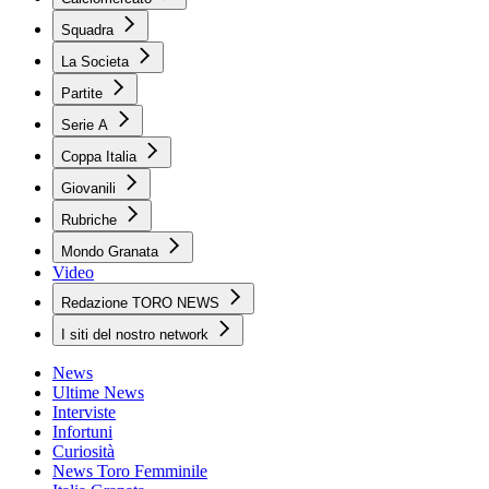
Squadra
La Societa
Partite
Serie A
Coppa Italia
Giovanili
Rubriche
Mondo Granata
Video
Redazione TORO NEWS
I siti del nostro network
News
Ultime News
Interviste
Infortuni
Curiosità
News Toro Femminile