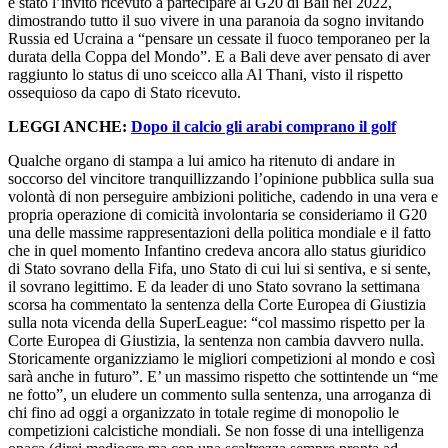
è stato l’invito ricevuto a partecipare al G20 di Bali nel 2022,
dimostrando tutto il suo vivere in una paranoia da sogno invitando
Russia ed Ucraina a “pensare un cessate il fuoco temporaneo per la
durata della Coppa del Mondo”. E a Bali deve aver pensato di aver
raggiunto lo status di uno sceicco alla Al Thani, visto il rispetto
ossequioso da capo di Stato ricevuto.
LEGGI ANCHE:
Dopo il calcio gli arabi comprano il golf
Qualche organo di stampa a lui amico ha ritenuto di andare in
soccorso del vincitore tranquillizzando l’opinione pubblica sulla sua
volontà di non perseguire ambizioni politiche, cadendo in una vera e
propria operazione di comicità involontaria se consideriamo il G20
una delle massime rappresentazioni della politica mondiale e il fatto
che in quel momento Infantino credeva ancora allo status giuridico
di Stato sovrano della Fifa, uno Stato di cui lui si sentiva, e si sente,
il sovrano legittimo. E da leader di uno Stato sovrano la settimana
scorsa ha commentato la sentenza della Corte Europea di Giustizia
sulla nota vicenda della SuperLeague: “col massimo rispetto per la
Corte Europea di Giustizia, la sentenza non cambia davvero nulla.
Storicamente organizziamo le migliori competizioni al mondo e così
sarà anche in futuro”. E’ un massimo rispetto che sottintende un “me
ne fotto”, un eludere un commento sulla sentenza, una arroganza di
chi fino ad oggi a organizzato in totale regime di monopolio le
competizioni calcistiche mondiali. Se non fosse di una intelligenza