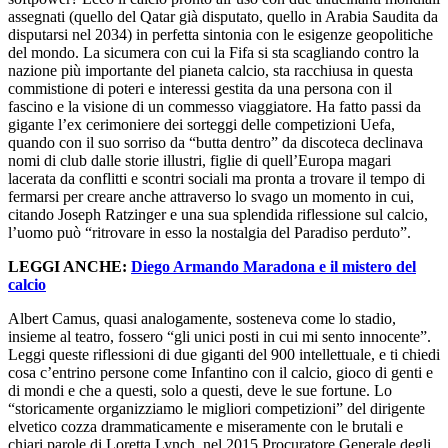
assegnati (quello del Qatar già disputato, quello in Arabia Saudita da
disputarsi nel 2034) in perfetta sintonia con le esigenze geopolitiche
del mondo. La sicumera con cui la Fifa si sta scagliando contro la
nazione più importante del pianeta calcio, sta racchiusa in questa
commistione di poteri e interessi gestita da una persona con il
fascino e la visione di un commesso viaggiatore. Ha fatto passi da
gigante l’ex cerimoniere dei sorteggi delle competizioni Uefa,
quando con il suo sorriso da “butta dentro” da discoteca declinava
nomi di club dalle storie illustri, figlie di quell’Europa magari
lacerata da conflitti e scontri sociali ma pronta a trovare il tempo di
fermarsi per creare anche attraverso lo svago un momento in cui,
citando Joseph Ratzinger e una sua splendida riflessione sul calcio,
l’uomo può “ritrovare in esso la nostalgia del Paradiso perduto”.
LEGGI ANCHE:
Diego Armando Maradona e il mistero del
calcio
Albert Camus, quasi analogamente, sosteneva come lo stadio,
insieme al teatro, fossero “gli unici posti in cui mi sento innocente”.
Leggi queste riflessioni di due giganti del 900 intellettuale, e ti chiedi
cosa c’entrino persone come Infantino con il calcio, gioco di genti e
di mondi e che a questi, solo a questi, deve le sue fortune. Lo
“storicamente organizziamo le migliori competizioni” del dirigente
elvetico cozza drammaticamente e miseramente con le brutali e
chiari parole di Loretta Lynch, nel 2015 Procuratore Generale degli