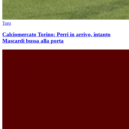
Toro
Calciomercato Torino: Perri in arrivo, intanto
Mascardi bussa alla porta