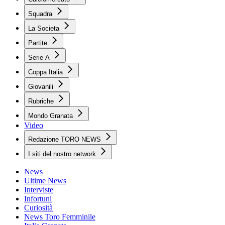
Squadra
La Societa
Partite
Serie A
Coppa Italia
Giovanili
Rubriche
Mondo Granata
Video
Redazione TORO NEWS
I siti del nostro network
News
Ultime News
Interviste
Infortuni
Curiosità
News Toro Femminile