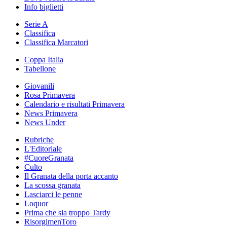
Info biglietti
Serie A
Classifica
Classifica Marcatori
Coppa Italia
Tabellone
Giovanili
Rosa Primavera
Calendario e risultati Primavera
News Primavera
News Under
Rubriche
L'Editoriale
#CuoreGranata
Culto
Il Granata della porta accanto
La scossa granata
Lasciarci le penne
Loquor
Prima che sia troppo Tardy
RisorgimenToro