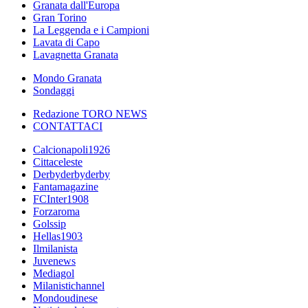
Granata dall'Europa
Gran Torino
La Leggenda e i Campioni
Lavata di Capo
Lavagnetta Granata
Mondo Granata
Sondaggi
Redazione TORO NEWS
CONTATTACI
Calcionapoli1926
Cittaceleste
Derbyderbyderby
Fantamagazine
FCInter1908
Forzaroma
Golssip
Hellas1903
Ilmilanista
Juvenews
Mediagol
Milanistichannel
Mondoudinese