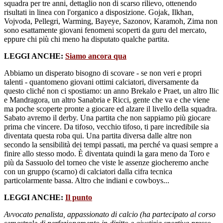
squadra per tre anni, dettaglio non di scarso rilievo, ottenendo
risultati in linea con l'organico a disposizione. Gojak, Ilkhan,
Vojvoda, Pellegri, Warming, Bayeye, Sazonov, Karamoh, Zima non
sono esattamente giovani fenomeni scoperti da guru del mercato,
eppure chi più chi meno ha disputato qualche partita.
LEGGI ANCHE:
Siamo ancora qua
Abbiamo un disperato bisogno di scovare - se non veri e propri
talenti - quantomeno giovani ottimi calciatori, diversamente da
questo cliché non ci spostiamo: un anno Brekalo e Praet, un altro Ilic
e Mandragora, un altro Sanabria e Ricci, gente che va e che viene
ma poche scoperte pronte a giocare ed alzare il livello della squadra.
Sabato avremo il derby. Una partita che non sappiamo più giocare
prima che vincere. Da tifoso, vecchio tifoso, ti pare incredibile sia
diventata questa roba qui. Una partita diversa dalle altre non
secondo la sensibilità dei tempi passati, ma perché va quasi sempre a
finire allo stesso modo. È diventata quindi la gara meno da Toro e
più da Sassuolo del torneo che viste le assenze giocheremo anche
con un gruppo (scarno) di calciatori dalla cifra tecnica
particolarmente bassa. Altro che indiani e cowboys...
LEGGI ANCHE:
Il punto
Avvocato penalista, appassionato di calcio (ha partecipato al corso