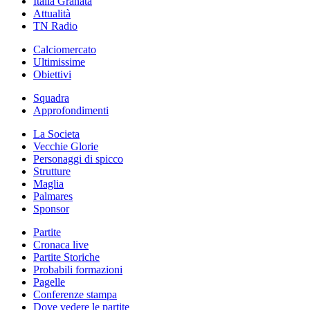
Italia Granata
Attualità
TN Radio
Calciomercato
Ultimissime
Obiettivi
Squadra
Approfondimenti
La Societa
Vecchie Glorie
Personaggi di spicco
Strutture
Maglia
Palmares
Sponsor
Partite
Cronaca live
Partite Storiche
Probabili formazioni
Pagelle
Conferenze stampa
Dove vedere le partite