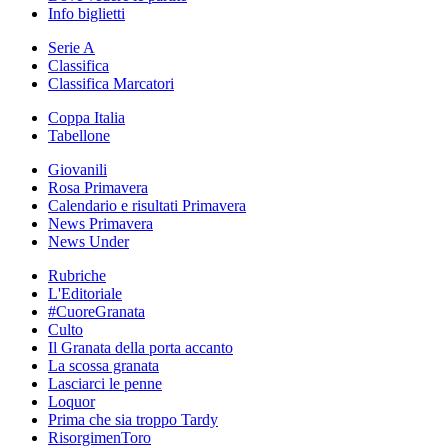
Info biglietti
Serie A
Classifica
Classifica Marcatori
Coppa Italia
Tabellone
Giovanili
Rosa Primavera
Calendario e risultati Primavera
News Primavera
News Under
Rubriche
L'Editoriale
#CuoreGranata
Culto
Il Granata della porta accanto
La scossa granata
Lasciarci le penne
Loquor
Prima che sia troppo Tardy
RisorgimenToro