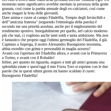
momento tanto significativo avrebbe meritato la presenza della gente
granata, così come la partita annuale degli ex-calciatori, così come
anche magari la festa delle giovanili.
Dare anima e cuore al campo Filadelfia, Tempio degli Invincibili e
dell'"amicizia fraterna" (seguendo l'etimologia della parola) è
secondo me una priorità assoluta, anche per il miglioramento del
rendimento sportivo. Innegabilmente per quello, nel calcio moderno
più che mai, ci vogliono anche tanti soldi e tanta ambizione. Ma non
è fantastico che proprio oggi l'ultimo germoglio del Filadelfia, il già
Capitano a Superga, il nostro Alessandro Buongiorno insomma,
abbia esordito con grinta e personalità in maglia azzurra?
Avanti con l'apertura del Filadelfia allora, e avanti con la Primavera
a Torino, e avanti con il Robaldo!
Infine, per quanto mi riguarda, auguro a tutti gli amici granata una
splendida estate e quest'oggi il mio Forza Toro si esprime con le due
parole che in questi ultimi giorni mi hanno scaldato il cuore:
Buongiorno Filadelfia!