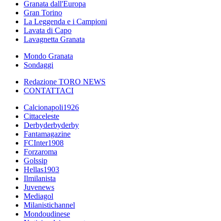
Granata dall'Europa
Gran Torino
La Leggenda e i Campioni
Lavata di Capo
Lavagnetta Granata
Mondo Granata
Sondaggi
Redazione TORO NEWS
CONTATTACI
Calcionapoli1926
Cittaceleste
Derbyderbyderby
Fantamagazine
FCInter1908
Forzaroma
Golssip
Hellas1903
Ilmilanista
Juvenews
Mediagol
Milanistichannel
Mondoudinese