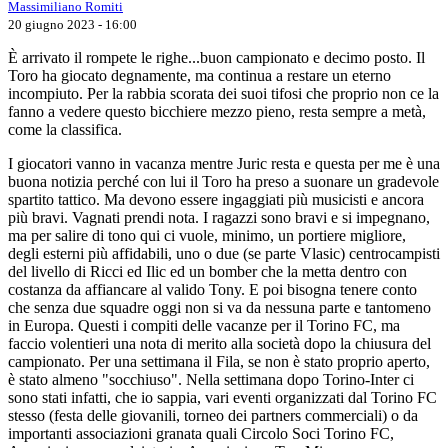
Massimiliano Romiti
20 giugno 2023 - 16:00
È arrivato il rompete le righe...buon campionato e decimo posto. Il
Toro ha giocato degnamente, ma continua a restare un eterno
incompiuto. Per la rabbia scorata dei suoi tifosi che proprio non ce la
fanno a vedere questo bicchiere mezzo pieno, resta sempre a metà,
come la classifica.
I giocatori vanno in vacanza mentre Juric resta e questa per me è una
buona notizia perché con lui il Toro ha preso a suonare un gradevole
spartito tattico. Ma devono essere ingaggiati più musicisti e ancora
più bravi. Vagnati prendi nota. I ragazzi sono bravi e si impegnano,
ma per salire di tono qui ci vuole, minimo, un portiere migliore,
degli esterni più affidabili, uno o due (se parte Vlasic) centrocampisti
del livello di Ricci ed Ilic ed un bomber che la metta dentro con
costanza da affiancare al valido Tony. E poi bisogna tenere conto
che senza due squadre oggi non si va da nessuna parte e tantomeno
in Europa. Questi i compiti delle vacanze per il Torino FC, ma
faccio volentieri una nota di merito alla società dopo la chiusura del
campionato. Per una settimana il Fila, se non è stato proprio aperto,
è stato almeno "socchiuso". Nella settimana dopo Torino-Inter ci
sono stati infatti, che io sappia, vari eventi organizzati dal Torino FC
stesso (festa delle giovanili, torneo dei partners commerciali) o da
importanti associazioni granata quali Circolo Soci Torino FC,