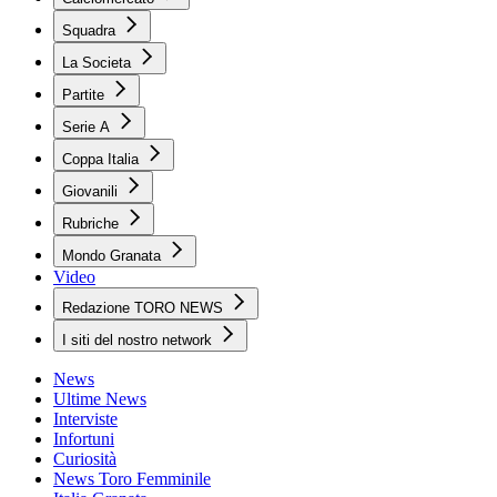
Squadra
La Societa
Partite
Serie A
Coppa Italia
Giovanili
Rubriche
Mondo Granata
Video
Redazione TORO NEWS
I siti del nostro network
News
Ultime News
Interviste
Infortuni
Curiosità
News Toro Femminile