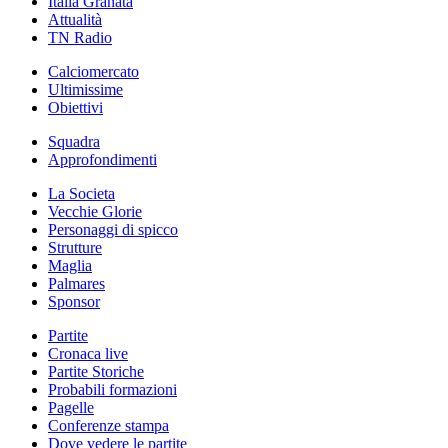
Italia Granata
Attualità
TN Radio
Calciomercato
Ultimissime
Obiettivi
Squadra
Approfondimenti
La Societa
Vecchie Glorie
Personaggi di spicco
Strutture
Maglia
Palmares
Sponsor
Partite
Cronaca live
Partite Storiche
Probabili formazioni
Pagelle
Conferenze stampa
Dove vedere le partite