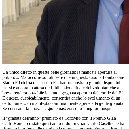
Un unico difetto in queste belle giornate: la mancata apertura al
pubblico. Ma occorre sottolineare che in questo caso la Fondazione
Stadio Filadelfia e il Torino FC hanno mostrato grande disponibilità
ma si è ancora in attesa dell'abilitazione finale dei volontari che a
breve renderà possibile la tanto agognata apertura del cortile del Fila.
E questo, auspicabilmente, consentirà anche lo svolgimento di un
certo numero di manifestazioni finalmente aperte alla gente granata.
Se così sarà, la nuova stagione nascerà sotto i migliori auspici.
Il "granata dell'anno" premiato da ToroMio con il Premio Gian
Carlo Bonetto è stato quest'anno il dottor Gian Carlo Caselli che ha
ricevuto il trofeo dalle mani della premiata uscente Susanna Egri. Un