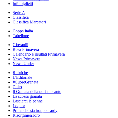
Info biglietti
Serie A
Classifica
Classifica Marcatori
Coppa Italia
Tabellone
Giovanili
Rosa Primavera
Calendario e risultati Primavera
News Primavera
News Under
Rubriche
L'Editoriale
#CuoreGranata
Culto
Il Granata della porta accanto
La scossa granata
Lasciarci le penne
Loquor
Prima che sia troppo Tardy
RisorgimenToro