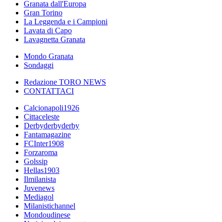
Granata dall'Europa
Gran Torino
La Leggenda e i Campioni
Lavata di Capo
Lavagnetta Granata
Mondo Granata
Sondaggi
Redazione TORO NEWS
CONTATTACI
Calcionapoli1926
Cittaceleste
Derbyderbyderby
Fantamagazine
FCInter1908
Forzaroma
Golssip
Hellas1903
Ilmilanista
Juvenews
Mediagol
Milanistichannel
Mondoudinese