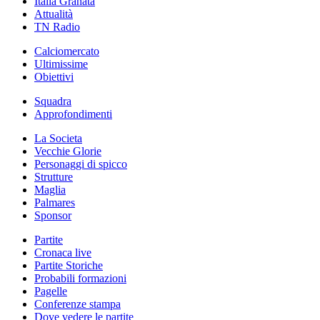
Italia Granata
Attualità
TN Radio
Calciomercato
Ultimissime
Obiettivi
Squadra
Approfondimenti
La Societa
Vecchie Glorie
Personaggi di spicco
Strutture
Maglia
Palmares
Sponsor
Partite
Cronaca live
Partite Storiche
Probabili formazioni
Pagelle
Conferenze stampa
Dove vedere le partite