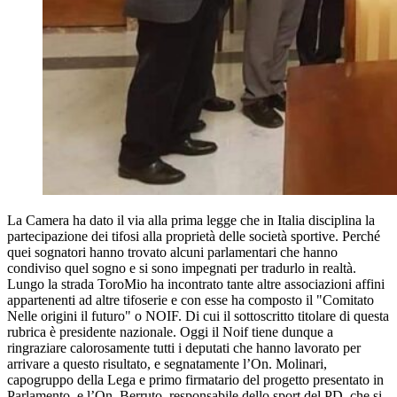
La Camera ha dato il via alla prima legge che in Italia disciplina la
partecipazione dei tifosi alla proprietà delle società sportive. Perché
quei sognatori hanno trovato alcuni parlamentari che hanno
condiviso quel sogno e si sono impegnati per tradurlo in realtà.
Lungo la strada ToroMio ha incontrato tante altre associazioni affini
appartenenti ad altre tifoserie e con esse ha composto il "Comitato
Nelle origini il futuro" o NOIF. Di cui il sottoscritto titolare di questa
rubrica è presidente nazionale. Oggi il Noif tiene dunque a
ringraziare calorosamente tutti i deputati che hanno lavorato per
arrivare a questo risultato, e segnatamente l’On. Molinari,
capogruppo della Lega e primo firmatario del progetto presentato in
Parlamento, e l’On. Berruto, responsabile dello sport del PD, che si