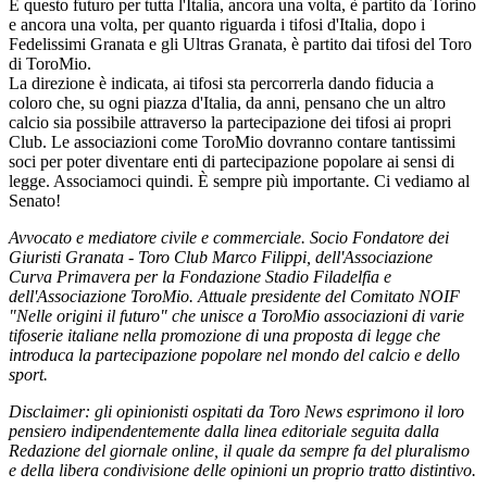
E questo futuro per tutta l'Italia, ancora una volta, è partito da Torino
e ancora una volta, per quanto riguarda i tifosi d'Italia, dopo i
Fedelissimi Granata e gli Ultras Granata, è partito dai tifosi del Toro
di ToroMio.
La direzione è indicata, ai tifosi sta percorrerla dando fiducia a
coloro che, su ogni piazza d'Italia, da anni, pensano che un altro
calcio sia possibile attraverso la partecipazione dei tifosi ai propri
Club. Le associazioni come ToroMio dovranno contare tantissimi
soci per poter diventare enti di partecipazione popolare ai sensi di
legge. Associamoci quindi. È sempre più importante. Ci vediamo al
Senato!
Avvocato e mediatore civile e commerciale. Socio Fondatore dei
Giuristi Granata - Toro Club Marco Filippi, dell'Associazione
Curva Primavera per la Fondazione Stadio Filadelfia e
dell'Associazione ToroMio. Attuale presidente del Comitato NOIF
"Nelle origini il futuro" che unisce a ToroMio associazioni di varie
tifoserie italiane nella promozione di una proposta di legge che
introduca la partecipazione popolare nel mondo del calcio e dello
sport.
Disclaimer: gli opinionisti ospitati da Toro News esprimono il loro
pensiero indipendentemente dalla linea editoriale seguita dalla
Redazione del giornale online, il quale da sempre fa del pluralismo
e della libera condivisione delle opinioni un proprio tratto distintivo.