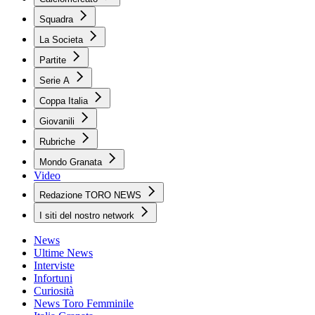
Squadra
La Societa
Partite
Serie A
Coppa Italia
Giovanili
Rubriche
Mondo Granata
Video
Redazione TORO NEWS
I siti del nostro network
News
Ultime News
Interviste
Infortuni
Curiosità
News Toro Femminile