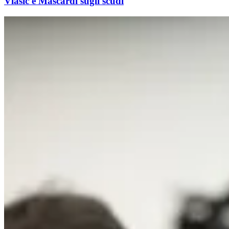
Vlasic e Mascardi sugli scudi