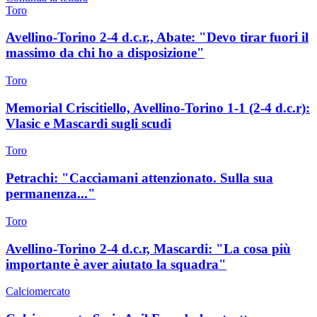
Toro
Avellino-Torino 2-4 d.c.r., Abate: "Devo tirar fuori il
massimo da chi ho a disposizione"
Toro
Memorial Criscitiello, Avellino-Torino 1-1 (2-4 d.c.r):
Vlasic e Mascardi sugli scudi
Toro
Petrachi: "Cacciamani attenzionato. Sulla sua
permanenza..."
Toro
Avellino-Torino 2-4 d.c.r, Mascardi: "La cosa più
importante è aver aiutato la squadra"
Calciomercato