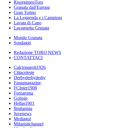
RisorgimenToro
Granata dall'Europa
Gran Torino
La Leggenda e i Campioni
Lavata di Capo
Lavagnetta Granata
Mondo Granata
Sondaggi
Redazione TORO NEWS
CONTATTACI
Calcionapoli1926
Cittaceleste
Derbyderbyderby
Fantamagazine
FCInter1908
Forzaroma
Golssip
Hellas1903
Ilmilanista
Juvenews
Mediagol
Milanistichannel