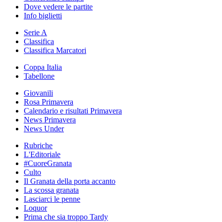
Dove vedere le partite
Info biglietti
Serie A
Classifica
Classifica Marcatori
Coppa Italia
Tabellone
Giovanili
Rosa Primavera
Calendario e risultati Primavera
News Primavera
News Under
Rubriche
L'Editoriale
#CuoreGranata
Culto
Il Granata della porta accanto
La scossa granata
Lasciarci le penne
Loquor
Prima che sia troppo Tardy