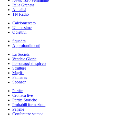
News Toro Femminile
Italia Granata
Attualità
TN Radio
Calciomercato
Ultimissime
Obiettivi
Squadra
Approfondimenti
La Societa
Vecchie Glorie
Personaggi di spicco
Strutture
Maglia
Palmares
Sponsor
Partite
Cronaca live
Partite Storiche
Probabili formazioni
Pagelle
Conferenze stampa