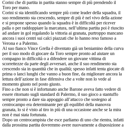
Corini che di partita in partita stanno sempre di più prendendo il
Toro per mano.
Corini si sta identificando sempre più come leader della squadra, il
suo rendimento sta crescendo, sempre di più è nel vivo della azione
e si propone spesso quando la squadra è in difficoltà per ricever
palla o per raddoppiare la marcatura, nell’ultima partita poi è riuscito
ad andare in gol regalando la vittoria ai granata, purtroppo mancano
ancora i suoi centri sui calci piazzati che lo hanno reso famoso a
Verona e a Palermo.
Al suo fianco Vince Grella è diventato già un beniamino della curva
per il suo modo di giocare da Toro sempre pronto ad aiutare un
compagno in difficoltà o a difendere un giovane vittima di
scorrettezze da parte degli avversari, anche il suo rendimento sta
crescendo sia in quantità che in qualità; spesso infatti tenta giocate di
prima o lanci lunghi che vanno a buon fine, da migliorare ancora la
lettura dell’azione in fase difensiva che a volte non lo vede al
momento giusto nel posto giusto.
Fino a che non si è infortunato anche Barone aveva fatto vedere di
essere ritornato sugli standard di Palermo, il suo gioco a stantuffo
sempre pronto a dare sia appoggio all’attacco che sostegno al
centrocampo era determinante per gli equilibri della manovra
granata, lo si è visto al tiro in più di una occasione anche se la mira
non è mai stata fortunata.
Dopo un centrocampista che esce parliamo di uno che rientra, infatti
dalla prossima partita dovremmo avere nuovamente a disposizione a