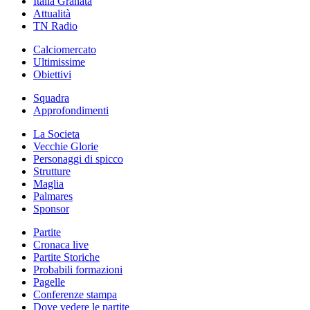
Italia Granata
Attualità
TN Radio
Calciomercato
Ultimissime
Obiettivi
Squadra
Approfondimenti
La Societa
Vecchie Glorie
Personaggi di spicco
Strutture
Maglia
Palmares
Sponsor
Partite
Cronaca live
Partite Storiche
Probabili formazioni
Pagelle
Conferenze stampa
Dove vedere le partite