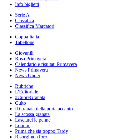
Info biglietti
Serie A
Classifica
Classifica Marcatori
Coppa Italia
Tabellone
Giovanili
Rosa Primavera
Calendario e risultati Primavera
News Primavera
News Under
Rubriche
L'Editoriale
#CuoreGranata
Culto
Il Granata della porta accanto
La scossa granata
Lasciarci le penne
Loquor
Prima che sia troppo Tardy
RisorgimenToro