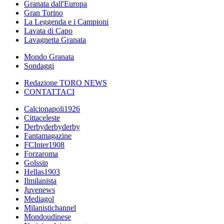
Granata dall'Europa
Gran Torino
La Leggenda e i Campioni
Lavata di Capo
Lavagnetta Granata
Mondo Granata
Sondaggi
Redazione TORO NEWS
CONTATTACI
Calcionapoli1926
Cittaceleste
Derbyderbyderby
Fantamagazine
FCInter1908
Forzaroma
Golssip
Hellas1903
Ilmilanista
Juvenews
Mediagol
Milanistichannel
Mondoudinese