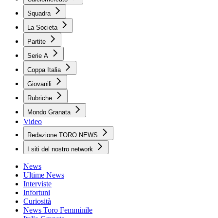
Squadra
La Societa
Partite
Serie A
Coppa Italia
Giovanili
Rubriche
Mondo Granata
Video
Redazione TORO NEWS
I siti del nostro network
News
Ultime News
Interviste
Infortuni
Curiosità
News Toro Femminile