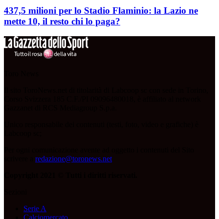
437,5 milioni per lo Stadio Flaminio: la Lazio ne
mette 10, il resto chi lo paga?
Toro News
Il sito ToroNews.net di titolarità di Labcoop sc con sede in Torino,
Corso Svizzera 185 C.F./PI 09096480018, è affiliato al network
Gazzanet di RCS Mediagroup S.p.a.
Unico responsabile dei contenuti (testi, foto, video e grafiche) è
Labcoop sc;
Per ogni comunicazione avente ad oggetto i contenuti del Sito
scrivere a
redazione@toronews.net
Copyright 2021 © Tutti i diritti riservati.
Sezioni
Serie A
Calciomercato