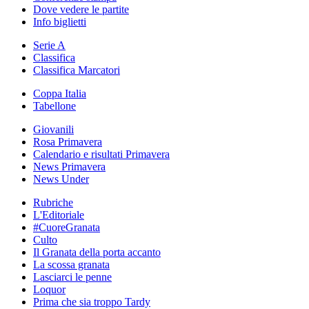
Dove vedere le partite
Info biglietti
Serie A
Classifica
Classifica Marcatori
Coppa Italia
Tabellone
Giovanili
Rosa Primavera
Calendario e risultati Primavera
News Primavera
News Under
Rubriche
L'Editoriale
#CuoreGranata
Culto
Il Granata della porta accanto
La scossa granata
Lasciarci le penne
Loquor
Prima che sia troppo Tardy