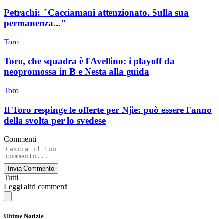
Petrachi: "Cacciamani attenzionato. Sulla sua
permanenza..."
Toro
Toro, che squadra è l'Avellino: i playoff da
neopromossa in B e Nesta alla guida
Toro
Il Toro respinge le offerte per Njie: può essere l'anno
della svolta per lo svedese
Commenti
Invia Commento
Tutti
Leggi altri commenti
Ultime Notizie