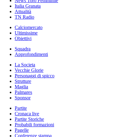
News Toro Femminile
Italia Granata
Attualità
TN Radio
Calciomercato
Ultimissime
Obiettivi
Squadra
Approfondimenti
La Societa
Vecchie Glorie
Personaggi di spicco
Strutture
Maglia
Palmares
Sponsor
Partite
Cronaca live
Partite Storiche
Probabili formazioni
Pagelle
Conferenze stampa