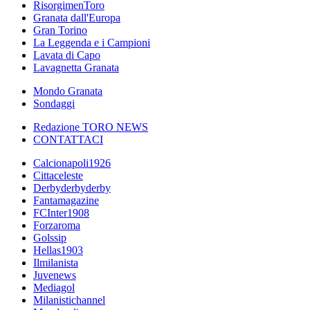
RisorgimenToro
Granata dall'Europa
Gran Torino
La Leggenda e i Campioni
Lavata di Capo
Lavagnetta Granata
Mondo Granata
Sondaggi
Redazione TORO NEWS
CONTATTACI
Calcionapoli1926
Cittaceleste
Derbyderbyderby
Fantamagazine
FCInter1908
Forzaroma
Golssip
Hellas1903
Ilmilanista
Juvenews
Mediagol
Milanistichannel