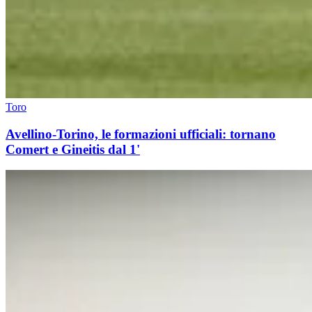
Toro
Avellino-Torino, le formazioni ufficiali: tornano
Comert e Gineitis dal 1'