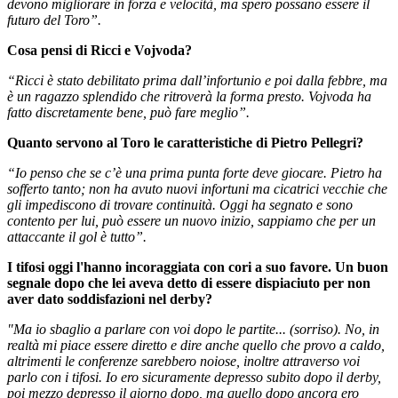
devono migliorare in forza e velocità, ma spero possano essere il
futuro del Toro”.
Cosa pensi di Ricci e Vojvoda?
“Ricci è stato debilitato prima dall’infortunio e poi dalla febbre, ma
è un ragazzo splendido che ritroverà la forma presto. Vojvoda ha
fatto discretamente bene, può fare meglio”.
Quanto servono al Toro le caratteristiche di Pietro Pellegri?
“Io penso che se c’è una prima punta forte deve giocare. Pietro ha
sofferto tanto; non ha avuto nuovi infortuni ma cicatrici vecchie che
gli impediscono di trovare continuità. Oggi ha segnato e sono
contento per lui, può essere un nuovo inizio, sappiamo che per un
attaccante il gol è tutto”.
I tifosi oggi l'hanno incoraggiata con cori a suo favore. Un buon
segnale dopo che lei aveva detto di essere dispiaciuto per non
aver dato soddisfazioni nel derby?
"Ma io sbaglio a parlare con voi dopo le partite... (sorriso). No, in
realtà mi piace essere diretto e dire anche quello che provo a caldo,
altrimenti le conferenze sarebbero noiose, inoltre attraverso voi
parlo con i tifosi. Io ero sicuramente depresso subito dopo il derby,
poi mezzo depresso il giorno dopo, ma quello dopo ancora ero