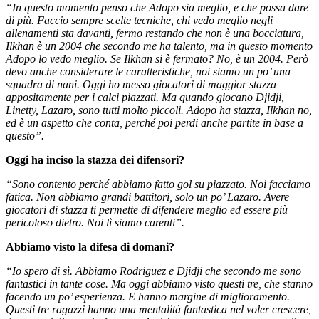
“In questo momento penso che Adopo sia meglio, e che possa dare
di più. Faccio sempre scelte tecniche, chi vedo meglio negli
allenamenti sta davanti, fermo restando che non è una bocciatura,
Ilkhan è un 2004 che secondo me ha talento, ma in questo momento
Adopo lo vedo meglio. Se Ilkhan si è fermato? No, è un 2004. Però
devo anche considerare le caratteristiche, noi siamo un po’ una
squadra di nani. Oggi ho messo giocatori di maggior stazza
appositamente per i calci piazzati. Ma quando giocano Djidji,
Linetty, Lazaro, sono tutti molto piccoli. Adopo ha stazza, Ilkhan no,
ed è un aspetto che conta, perché poi perdi anche partite in base a
questo”.
Oggi ha inciso la stazza dei difensori?
“Sono contento perché abbiamo fatto gol su piazzato. Noi facciamo
fatica. Non abbiamo grandi battitori, solo un po’ Lazaro. Avere
giocatori di stazza ti permette di difendere meglio ed essere più
pericoloso dietro. Noi lì siamo carenti”.
Abbiamo visto la difesa di domani?
“Io spero di sì. Abbiamo Rodriguez e Djidji che secondo me sono
fantastici in tante cose. Ma oggi abbiamo visto questi tre, che stanno
facendo un po’ esperienza. E hanno margine di miglioramento.
Questi tre ragazzi hanno una mentalità fantastica nel voler crescere,