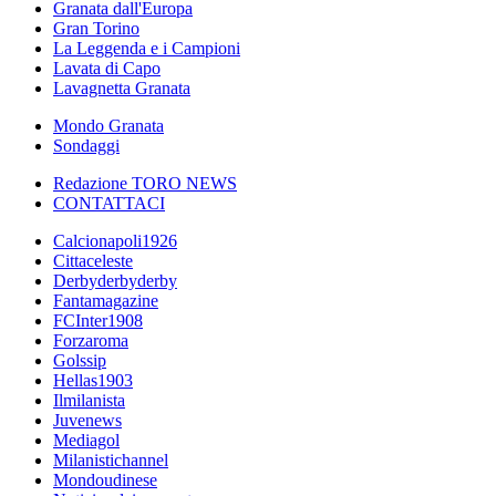
Granata dall'Europa
Gran Torino
La Leggenda e i Campioni
Lavata di Capo
Lavagnetta Granata
Mondo Granata
Sondaggi
Redazione TORO NEWS
CONTATTACI
Calcionapoli1926
Cittaceleste
Derbyderbyderby
Fantamagazine
FCInter1908
Forzaroma
Golssip
Hellas1903
Ilmilanista
Juvenews
Mediagol
Milanistichannel
Mondoudinese