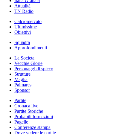
Italia Granata
Attualità
TN Radio
Calciomercato
Ultimissime
Obiettivi
Squadra
Approfondimenti
La Societa
Vecchie Glorie
Personaggi di spicco
Strutture
Maglia
Palmares
Sponsor
Partite
Cronaca live
Partite Storiche
Probabili formazioni
Pagelle
Conferenze stampa
Dove vedere le partite