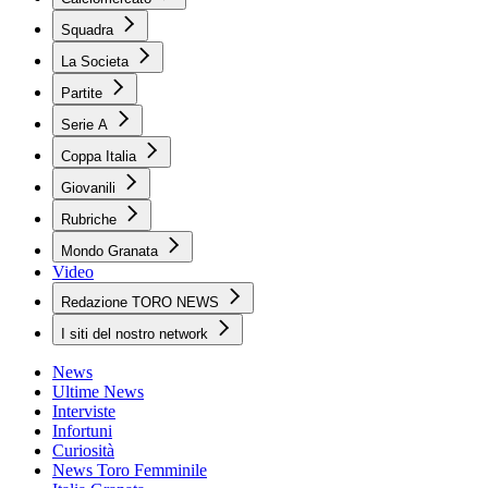
Squadra
La Societa
Partite
Serie A
Coppa Italia
Giovanili
Rubriche
Mondo Granata
Video
Redazione TORO NEWS
I siti del nostro network
News
Ultime News
Interviste
Infortuni
Curiosità
News Toro Femminile