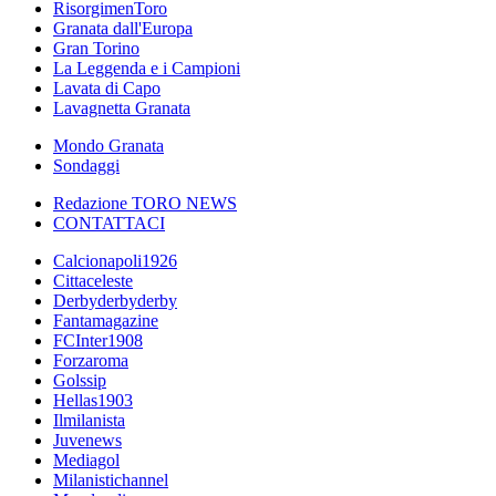
RisorgimenToro
Granata dall'Europa
Gran Torino
La Leggenda e i Campioni
Lavata di Capo
Lavagnetta Granata
Mondo Granata
Sondaggi
Redazione TORO NEWS
CONTATTACI
Calcionapoli1926
Cittaceleste
Derbyderbyderby
Fantamagazine
FCInter1908
Forzaroma
Golssip
Hellas1903
Ilmilanista
Juvenews
Mediagol
Milanistichannel