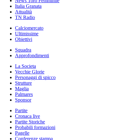
News Toro Femminile
Italia Granata
Attualità
TN Radio
Calciomercato
Ultimissime
Obiettivi
Squadra
Approfondimenti
La Societa
Vecchie Glorie
Personaggi di spicco
Strutture
Maglia
Palmares
Sponsor
Partite
Cronaca live
Partite Storiche
Probabili formazioni
Pagelle
Conferenze stampa