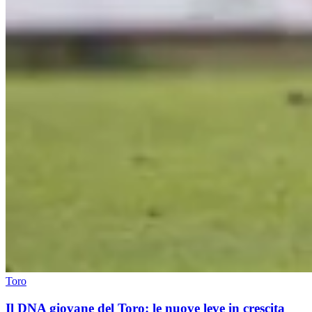
Toro
Il DNA giovane del Toro: le nuove leve in crescita