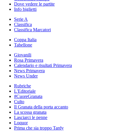
Dove vedere le partite
Info biglietti
Serie A
Classifica
Classifica Marcatori
Coppa Italia
Tabellone
Giovanili
Rosa Primavera
Calendario e risultati Primavera
News Primavera
News Under
Rubriche
L'Editoriale
#CuoreGranata
Culto
Il Granata della porta accanto
La scossa granata
Lasciarci le penne
Loquor
Prima che sia troppo Tardy