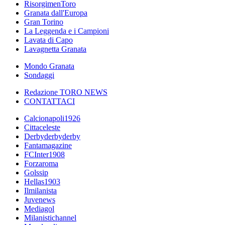
RisorgimenToro
Granata dall'Europa
Gran Torino
La Leggenda e i Campioni
Lavata di Capo
Lavagnetta Granata
Mondo Granata
Sondaggi
Redazione TORO NEWS
CONTATTACI
Calcionapoli1926
Cittaceleste
Derbyderbyderby
Fantamagazine
FCInter1908
Forzaroma
Golssip
Hellas1903
Ilmilanista
Juvenews
Mediagol
Milanistichannel