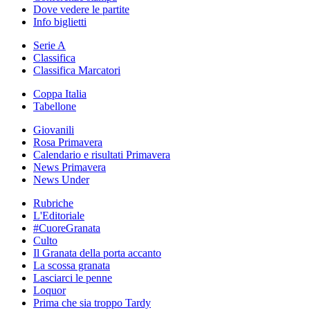
Dove vedere le partite
Info biglietti
Serie A
Classifica
Classifica Marcatori
Coppa Italia
Tabellone
Giovanili
Rosa Primavera
Calendario e risultati Primavera
News Primavera
News Under
Rubriche
L'Editoriale
#CuoreGranata
Culto
Il Granata della porta accanto
La scossa granata
Lasciarci le penne
Loquor
Prima che sia troppo Tardy