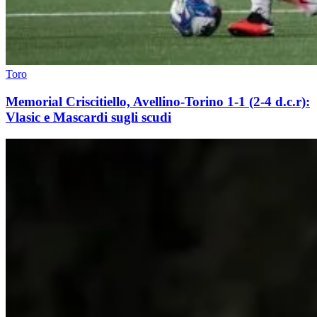
Toro
Memorial Criscitiello, Avellino-Torino 1-1 (2-4 d.c.r):
Vlasic e Mascardi sugli scudi