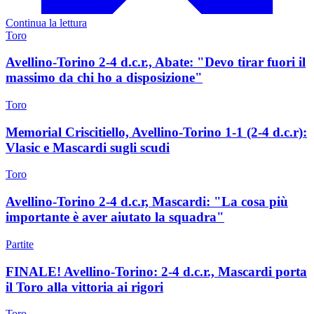
Continua la lettura
Toro
Avellino-Torino 2-4 d.c.r., Abate: "Devo tirar fuori il
massimo da chi ho a disposizione"
Toro
Memorial Criscitiello, Avellino-Torino 1-1 (2-4 d.c.r):
Vlasic e Mascardi sugli scudi
Toro
Avellino-Torino 2-4 d.c.r, Mascardi: "La cosa più
importante è aver aiutato la squadra"
Partite
FINALE! Avellino-Torino: 2-4 d.c.r., Mascardi porta
il Toro alla vittoria ai rigori
Toro