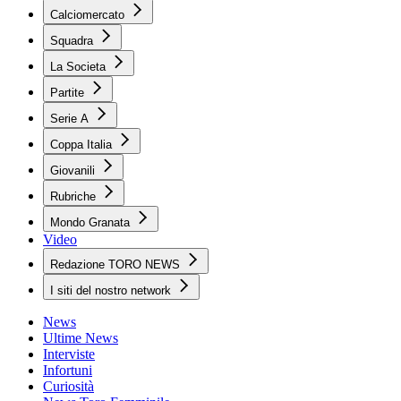
Calciomercato
Squadra
La Societa
Partite
Serie A
Coppa Italia
Giovanili
Rubriche
Mondo Granata
Video
Redazione TORO NEWS
I siti del nostro network
News
Ultime News
Interviste
Infortuni
Curiosità