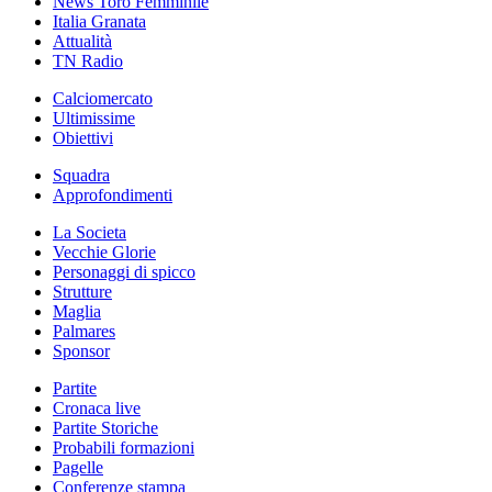
News Toro Femminile
Italia Granata
Attualità
TN Radio
Calciomercato
Ultimissime
Obiettivi
Squadra
Approfondimenti
La Societa
Vecchie Glorie
Personaggi di spicco
Strutture
Maglia
Palmares
Sponsor
Partite
Cronaca live
Partite Storiche
Probabili formazioni
Pagelle
Conferenze stampa