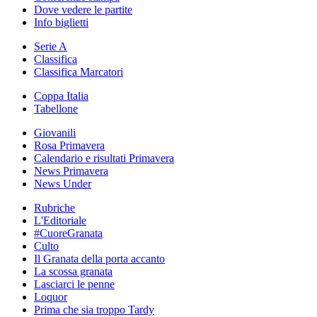
Dove vedere le partite
Info biglietti
Serie A
Classifica
Classifica Marcatori
Coppa Italia
Tabellone
Giovanili
Rosa Primavera
Calendario e risultati Primavera
News Primavera
News Under
Rubriche
L'Editoriale
#CuoreGranata
Culto
Il Granata della porta accanto
La scossa granata
Lasciarci le penne
Loquor
Prima che sia troppo Tardy