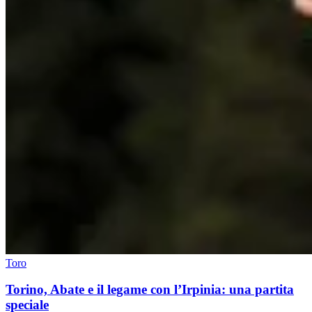
Toro
Torino, Abate e il legame con l’Irpinia: una partita
speciale