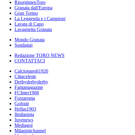
RisorgimenToro
Granata dall'Europa
Gran Torino
La Leggenda e i Campioni
Lavata di Capo
Lavagnetta Granata
Mondo Granata
Sondaggi
Redazione TORO NEWS
CONTATTACI
Calcionapoli1926
Cittaceleste
Derbyderbyderby
Fantamagazine
FCInter1908
Forzaroma
Golssip
Hellas1903
Ilmilanista
Juvenews
Mediagol
Milanistichannel