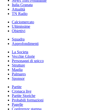
News Toro Femminile
Italia Granata
Attualità
TN Radio
Calciomercato
Ultimissime
Obiettivi
Squadra
Approfondimenti
La Societa
Vecchie Glorie
Personaggi di spicco
Strutture
Maglia
Palmares
Sponsor
Partite
Cronaca live
Partite Storiche
Probabili formazioni
Pagelle
Conferenze stampa