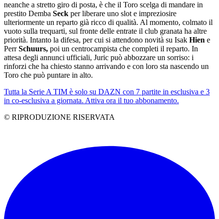
neanche a stretto giro di posta, è che il Toro scelga di mandare in
prestito Demba
Seck
per liberare uno slot e impreziosire
ulteriormente un reparto già ricco di qualità. Al momento, colmato il
vuoto sulla trequarti, sul fronte delle entrate il club granata ha altre
priorità. Intanto la difesa, per cui si attendono novità su Isak
Hien
e
Perr
Schuurs,
poi un centrocampista che completi il reparto. In
attesa degli annunci ufficiali, Juric può abbozzare un sorriso: i
rinforzi che ha chiesto stanno arrivando e con loro sta nascendo un
Toro che può puntare in alto.
Tutta la Serie A TIM è solo su DAZN con 7 partite in esclusiva e 3
in co-esclusiva a giornata. Attiva ora il tuo abbonamento.
© RIPRODUZIONE RISERVATA