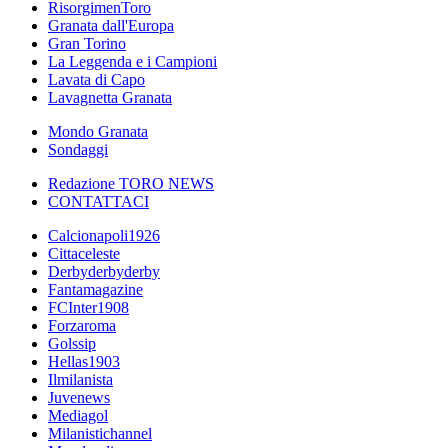
RisorgimenToro
Granata dall'Europa
Gran Torino
La Leggenda e i Campioni
Lavata di Capo
Lavagnetta Granata
Mondo Granata
Sondaggi
Redazione TORO NEWS
CONTATTACI
Calcionapoli1926
Cittaceleste
Derbyderbyderby
Fantamagazine
FCInter1908
Forzaroma
Golssip
Hellas1903
Ilmilanista
Juvenews
Mediagol
Milanistichannel