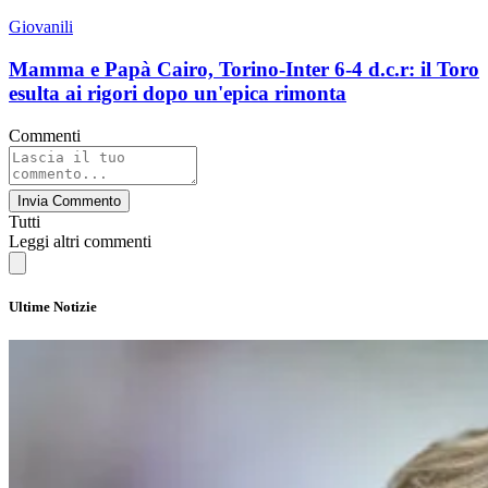
Giovanili
Mamma e Papà Cairo, Torino-Inter 6-4 d.c.r: il Toro
esulta ai rigori dopo un'epica rimonta
Commenti
Invia Commento
Tutti
Leggi altri commenti
Ultime Notizie