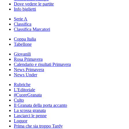
Dove vedere le partite
Info biglietti
Serie A
Classifica
Classifica Marcatori
Coppa Italia
Tabellone
Giovanili
Rosa Primavera
Calendario e risultati Primavera
News Primavera
News Under
Rubriche
L'Editoriale
#CuoreGranata
Culto
Il Granata della porta accanto
La scossa granata
Lasciarci le penne
Loquor
Prima che sia troppo Tardy