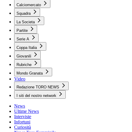
Calciomercato
Squadra
La Societa
Partite
Serie A
Coppa Italia
Giovanili
Rubriche
Mondo Granata
Video
Redazione TORO NEWS
I siti del nostro network
News
Ultime News
Interviste
Infortuni
Curiosità