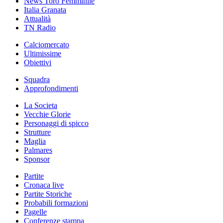
News Toro Femminile
Italia Granata
Attualità
TN Radio
Calciomercato
Ultimissime
Obiettivi
Squadra
Approfondimenti
La Societa
Vecchie Glorie
Personaggi di spicco
Strutture
Maglia
Palmares
Sponsor
Partite
Cronaca live
Partite Storiche
Probabili formazioni
Pagelle
Conferenze stampa