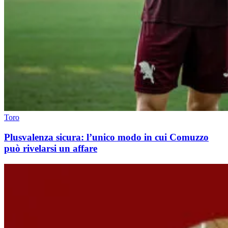
Toro
Plusvalenza sicura: l’unico modo in cui Comuzzo
può rivelarsi un affare