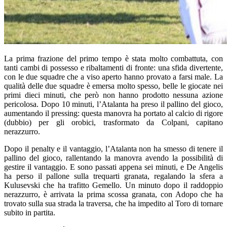
La prima frazione del primo tempo è stata molto combattuta, con
tanti cambi di possesso e ribaltamenti di fronte: una sfida divertente,
con le due squadre che a viso aperto hanno provato a farsi male. La
qualità delle due squadre è emersa molto spesso, belle le giocate nei
primi dieci minuti, che però non hanno prodotto nessuna azione
pericolosa. Dopo 10 minuti, l’Atalanta ha preso il pallino del gioco,
aumentando il pressing: questa manovra ha portato al calcio di rigore
(dubbio) per gli orobici, trasformato da Colpani, capitano
nerazzurro.
Dopo il penalty e il vantaggio, l’Atalanta non ha smesso di tenere il
pallino del gioco, rallentando la manovra avendo la possibilità di
gestire il vantaggio. E sono passati appena sei minuti, e De Angelis
ha perso il pallone sulla trequarti granata, regalando la sfera a
Kulusevski che ha trafitto Gemello. Un minuto dopo il raddoppio
nerazzurro, è arrivata la prima scossa granata, con Adopo che ha
trovato sulla sua strada la traversa, che ha impedito al Toro di tornare
subito in partita.