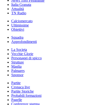
News Toro Femminile
Italia Granata
Attualità
TN Radio
Calciomercato
Ultimissime
Obiettivi
Squadra
Approfondimenti
La Societa
Vecchie Glorie
Personaggi di spicco
Strutture
Maglia
Palmares
Sponsor
Partite
Cronaca live
Partite Storiche
Probabili formazioni
Pagelle
Conferenze stampa