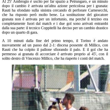
Al 25' Ambrogio è uscito per far spazio a Petrungaro, e un minuto
dopo il cambio è arrivata un'altra azione pericolosa per i granata:
Rauti ha sfondato sulla sinistra cercando di perforare Carnesecchi,
che ha risposto però molto bene. La sostituzione del giocatore
granata non è arrivata per un infortunio, ma perché il terzino era
completamente fuori dal match e i due gol sono arrivati entrambi
dalla sua parte: il tecnico Coppitelli ha deciso per un cambio drastico
dopo un quarto di gara.
A 10 minuti dalla fine del primo tempo, il Torino è andato
nuovamente ad un passo dal 2-1: discesa possente di Millico, con
Rauti che ha colpito il pallone sfiorando il palo. E il gol che ha
permesso ai granata di accorciare è arrivato proprio al 45', con il
solito destro di Vincenzo Millico, che ha riaperto i conti del match.