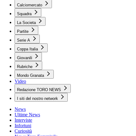
Calciomercato
Squadra
La Societa
Partite
Serie A
Coppa Italia
Giovanili
Rubriche
Mondo Granata
Video
Redazione TORO NEWS
I siti del nostro network
News
Ultime News
Interviste
Infortuni
Curiosità