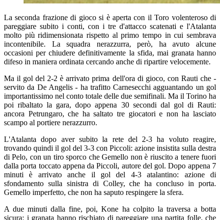
La seconda frazione di gioco si è aperta con il Toro volenteroso di
pareggiare subito i conti, con i tre d'attacco scatenati e l'Atalanta
molto più ridimensionata rispetto al primo tempo in cui sembrava
incontenibile. La squadra nerazzurra, però, ha avuto alcune
occasioni per chiudere definitivamente la sfida, mai granata hanno
difeso in maniera ordinata cercando anche di ripartire velocemente.
Ma il gol del 2-2 è arrivato prima dell'ora di gioco, con Rauti che -
servito da De Angelis - ha trafitto Carnesecchi agguantando un gol
importantissimo nel conto totale delle due semifinali. Ma il Torino ha
poi ribaltato la gara, dopo appena 30 secondi dal gol di Rauti:
ancora Petrungaro, che ha saltato tre giocatori e non ha lasciato
scampo al portiere nerazzurro.
L'Atalanta dopo aver subito la rete del 2-3 ha voluto reagire,
trovando quindi il gol del 3-3 con Piccoli: azione insistita sulla destra
di Pelo, con un tiro sporco che Gemello non è riuscito a tenere fuori
dalla porta toccato appena da Piccoli, autore del gol. Dopo appena 7
minuti è arrivato anche il gol del 4-3 atalantino: azione di
sfondamento sulla sinistra di Colley, che ha concluso in porta.
Gemello imperfetto, che non ha saputo respingere la sfera.
A due minuti dalla fine, poi, Kone ha colpito la traversa a botta
sicura: i granata hanno rischiato di pareggiare una partita folle, che