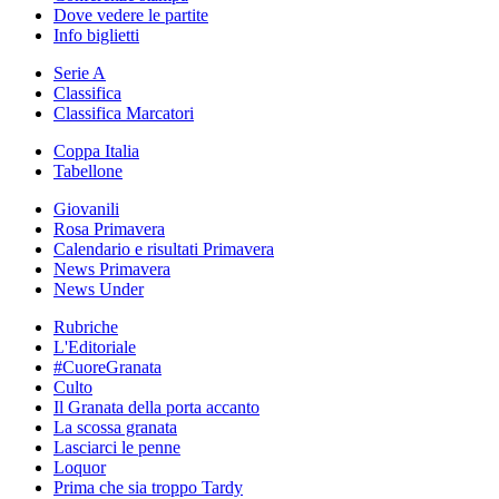
Dove vedere le partite
Info biglietti
Serie A
Classifica
Classifica Marcatori
Coppa Italia
Tabellone
Giovanili
Rosa Primavera
Calendario e risultati Primavera
News Primavera
News Under
Rubriche
L'Editoriale
#CuoreGranata
Culto
Il Granata della porta accanto
La scossa granata
Lasciarci le penne
Loquor
Prima che sia troppo Tardy