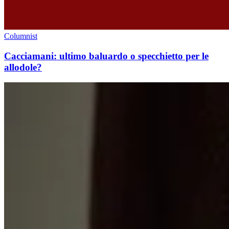
Columnist
Cacciamani: ultimo baluardo o specchietto per le
allodole?