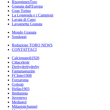
RisorgimenToro
Granata dall'Europa
Gran Torino
La Leggenda e i Campioni
Lavata di Capo
Lavagnetta Granata
Mondo Granata
Sondaggi
Redazione TORO NEWS
CONTATTACI
Calcionapoli1926
Cittaceleste
Derbyderbyderby
Fantamagazine
FCInter1908
Forzaroma
Golssip
Hellas1903
Ilmilanista
Juvenews
Mediagol
Milanistichannel