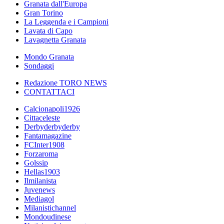
Granata dall'Europa
Gran Torino
La Leggenda e i Campioni
Lavata di Capo
Lavagnetta Granata
Mondo Granata
Sondaggi
Redazione TORO NEWS
CONTATTACI
Calcionapoli1926
Cittaceleste
Derbyderbyderby
Fantamagazine
FCInter1908
Forzaroma
Golssip
Hellas1903
Ilmilanista
Juvenews
Mediagol
Milanistichannel
Mondoudinese