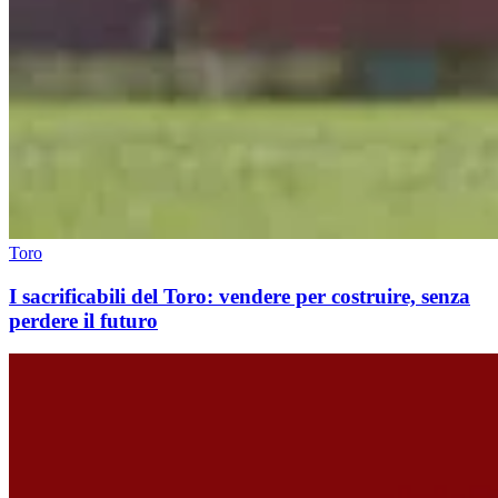
Toro
I sacrificabili del Toro: vendere per costruire, senza
perdere il futuro