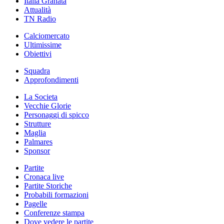
Italia Granata
Attualità
TN Radio
Calciomercato
Ultimissime
Obiettivi
Squadra
Approfondimenti
La Societa
Vecchie Glorie
Personaggi di spicco
Strutture
Maglia
Palmares
Sponsor
Partite
Cronaca live
Partite Storiche
Probabili formazioni
Pagelle
Conferenze stampa
Dove vedere le partite