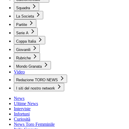
Squadra
La Societa
Partite
Serie A
Coppa Italia
Giovanili
Rubriche
Mondo Granata
Video
Redazione TORO NEWS
I siti del nostro network
News
Ultime News
Interviste
Infortuni
Curiosità
News Toro Femminile