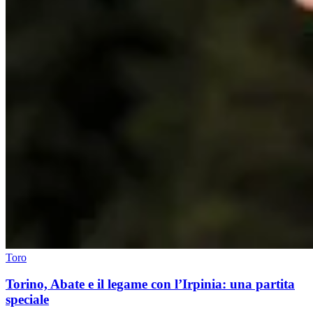
Toro
Torino, Abate e il legame con l’Irpinia: una partita
speciale