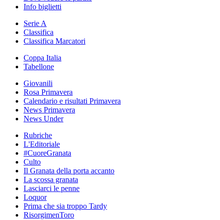
Info biglietti
Serie A
Classifica
Classifica Marcatori
Coppa Italia
Tabellone
Giovanili
Rosa Primavera
Calendario e risultati Primavera
News Primavera
News Under
Rubriche
L'Editoriale
#CuoreGranata
Culto
Il Granata della porta accanto
La scossa granata
Lasciarci le penne
Loquor
Prima che sia troppo Tardy
RisorgimenToro