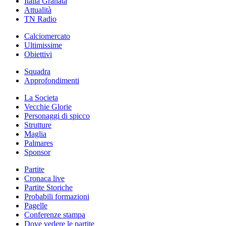
Italia Granata
Attualità
TN Radio
Calciomercato
Ultimissime
Obiettivi
Squadra
Approfondimenti
La Societa
Vecchie Glorie
Personaggi di spicco
Strutture
Maglia
Palmares
Sponsor
Partite
Cronaca live
Partite Storiche
Probabili formazioni
Pagelle
Conferenze stampa
Dove vedere le partite