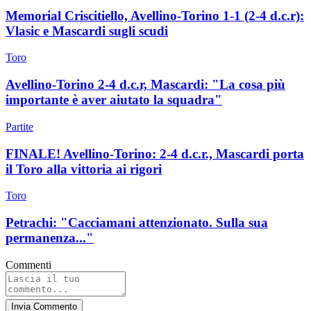
Memorial Criscitiello, Avellino-Torino 1-1 (2-4 d.c.r):
Vlasic e Mascardi sugli scudi
Toro
Avellino-Torino 2-4 d.c.r, Mascardi: "La cosa più
importante è aver aiutato la squadra"
Partite
FINALE! Avellino-Torino: 2-4 d.c.r., Mascardi porta
il Toro alla vittoria ai rigori
Toro
Petrachi: "Cacciamani attenzionato. Sulla sua
permanenza..."
Commenti
Invia Commento