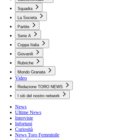
Squadra
La Societa
Partite
Serie A
Coppa Italia
Giovanili
Rubriche
Mondo Granata
Video
Redazione TORO NEWS
I siti del nostro network
News
Ultime News
Interviste
Infortuni
Curiosità
News Toro Femminile