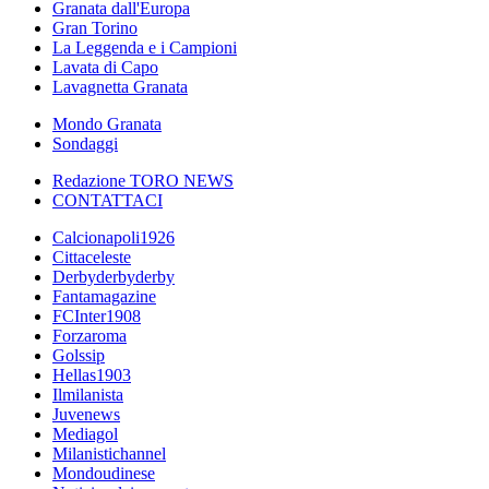
Granata dall'Europa
Gran Torino
La Leggenda e i Campioni
Lavata di Capo
Lavagnetta Granata
Mondo Granata
Sondaggi
Redazione TORO NEWS
CONTATTACI
Calcionapoli1926
Cittaceleste
Derbyderbyderby
Fantamagazine
FCInter1908
Forzaroma
Golssip
Hellas1903
Ilmilanista
Juvenews
Mediagol
Milanistichannel
Mondoudinese