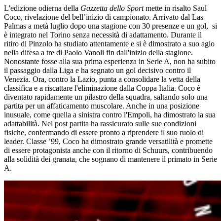
L'edizione odierna della
Gazzetta dello Sport
mette in risalto Saul
Coco, rivelazione del bell’inizio di campionato. Arrivato dal Las
Palmas a metà luglio dopo una stagione con 30 presenze e un gol,
si
è integrato nel Torino senza necessità di adattamento. Durante il
ritiro di Pinzolo ha studiato attentamente e si è dimostrato a suo agio
nella difesa a tre di Paolo Vanoli fin dall'inizio della stagione.
Nonostante fosse alla sua prima esperienza in Serie A, non ha subito
il passaggio dalla Liga e ha segnato un gol decisivo contro il
Venezia. Ora, contro la Lazio, punta a consolidare la vetta della
classifica e a riscattare l'eliminazione dalla Coppa Italia. Coco è
diventato rapidamente un pilastro della squadra, saltando solo una
partita per un affaticamento muscolare. Anche in una posizione
inusuale, come quella a sinistra contro l'Empoli, ha dimostrato la sua
adattabilità. Nel post partita ha rassicurato sulle sue condizioni
fisiche, confermando di essere pronto a riprendere il suo ruolo di
leader. Classe ’99, Coco ha dimostrato grande versatilità e promette
di essere protagonista anche con il ritorno di Schuurs, contribuendo
alla solidità dei granata, che sognano di mantenere il primato in Serie
A.