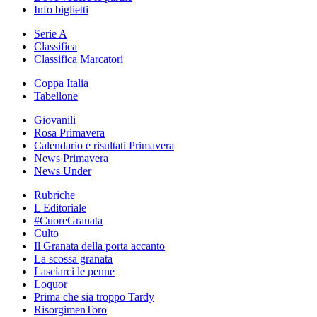
Info biglietti
Serie A
Classifica
Classifica Marcatori
Coppa Italia
Tabellone
Giovanili
Rosa Primavera
Calendario e risultati Primavera
News Primavera
News Under
Rubriche
L'Editoriale
#CuoreGranata
Culto
Il Granata della porta accanto
La scossa granata
Lasciarci le penne
Loquor
Prima che sia troppo Tardy
RisorgimenToro