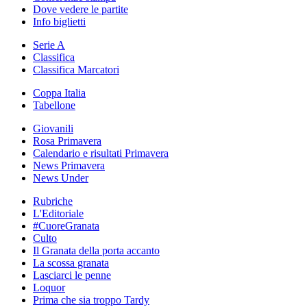
Dove vedere le partite
Info biglietti
Serie A
Classifica
Classifica Marcatori
Coppa Italia
Tabellone
Giovanili
Rosa Primavera
Calendario e risultati Primavera
News Primavera
News Under
Rubriche
L'Editoriale
#CuoreGranata
Culto
Il Granata della porta accanto
La scossa granata
Lasciarci le penne
Loquor
Prima che sia troppo Tardy