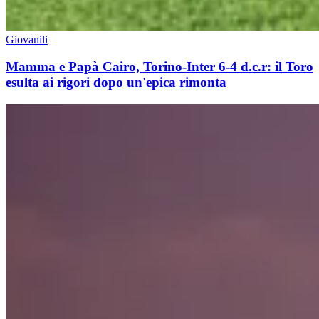
Giovanili
Mamma e Papà Cairo, Torino-Inter 6-4 d.c.r: il Toro
esulta ai rigori dopo un'epica rimonta