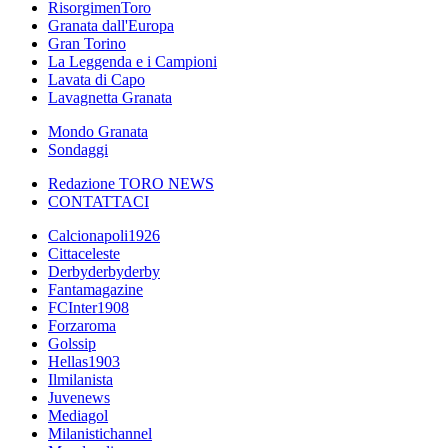
RisorgimenToro
Granata dall'Europa
Gran Torino
La Leggenda e i Campioni
Lavata di Capo
Lavagnetta Granata
Mondo Granata
Sondaggi
Redazione TORO NEWS
CONTATTACI
Calcionapoli1926
Cittaceleste
Derbyderbyderby
Fantamagazine
FCInter1908
Forzaroma
Golssip
Hellas1903
Ilmilanista
Juvenews
Mediagol
Milanistichannel