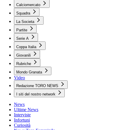
Calciomercato
Squadra
La Societa
Partite
Serie A
Coppa Italia
Giovanili
Rubriche
Mondo Granata
Video
Redazione TORO NEWS
I siti del nostro network
News
Ultime News
Interviste
Infortuni
Curiosità