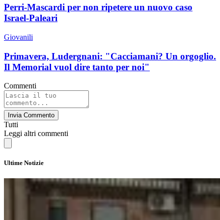
Perri-Mascardi per non ripetere un nuovo caso
Israel-Paleari
Giovanili
Primavera, Ludergnani: "Cacciamani? Un orgoglio.
Il Memorial vuol dire tanto per noi"
Commenti
Invia Commento
Tutti
Leggi altri commenti
Ultime Notizie