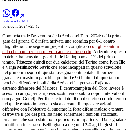
Federico De Milano
16 giugno 2024 - 23:12
Comincia male l'avventura della Serbia ad Euro 2024: nella prima
gara del girone C è infatti arrivata una sconfitta per 0-1 contro
l'Inghilterra, che segue un prepartita complicato
con gli scontri in
città che hanno visto coinvolti anche i tifosi serbi
. A decidere questo
match ci ha pensato il gol di Jude Bellingham al 13' del primo
tempo. Tristezza quindi per due calciatori del Torino come Ivan
Ilic
e Vanja
Milinkovic-Savic
che sono incappati in questo scivolone
nel primo impegno di questa rassegna continentale. Il portiere
granata è rimasto in panchina per tutti e 90 i minuti di questa partita
perché a difendere i pali della Serbia ci ha pensato Rajkovic,
estremo difensore del Maiorca. Il centrocampista del Toro invece è
sceso in campo per la ripresa, sostituendo subito dopo l'intervallo il
compagno Gudelj. Per Ilic si è trattato di un discreto secondo tempo
nel quale è stato impegnato sia a cercare di impostare azioni
offensive con l'obiettivo di superare la forte difesa inglese e tentare
di trovare il gol del pari, sia nello schermare i temibili attaccanti
britannici che sono stati molto pericolosi in ripartenza. Da segnalare
un’ottima chiusura su Bellingham a negare il 2-0 agli inglesi. Il
centrocampista granata ha rischiato anche un cartellino giallo per un