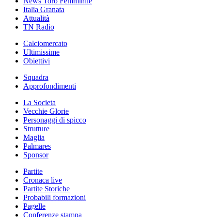
News Toro Femminile
Italia Granata
Attualità
TN Radio
Calciomercato
Ultimissime
Obiettivi
Squadra
Approfondimenti
La Societa
Vecchie Glorie
Personaggi di spicco
Strutture
Maglia
Palmares
Sponsor
Partite
Cronaca live
Partite Storiche
Probabili formazioni
Pagelle
Conferenze stampa