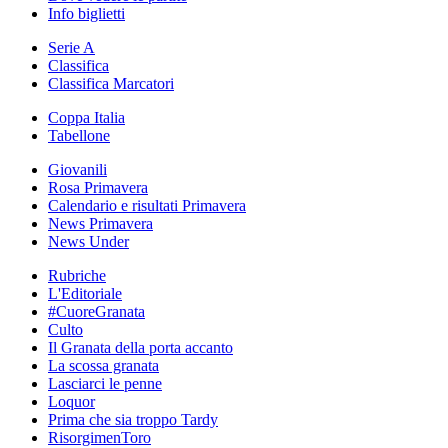
Info biglietti
Serie A
Classifica
Classifica Marcatori
Coppa Italia
Tabellone
Giovanili
Rosa Primavera
Calendario e risultati Primavera
News Primavera
News Under
Rubriche
L'Editoriale
#CuoreGranata
Culto
Il Granata della porta accanto
La scossa granata
Lasciarci le penne
Loquor
Prima che sia troppo Tardy
RisorgimenToro