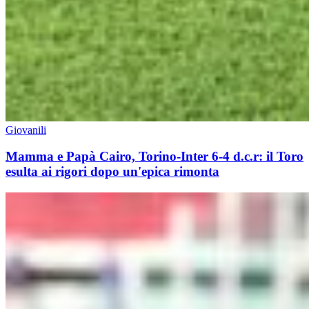
Giovanili
Mamma e Papà Cairo, Torino-Inter 6-4 d.c.r: il Toro
esulta ai rigori dopo un'epica rimonta