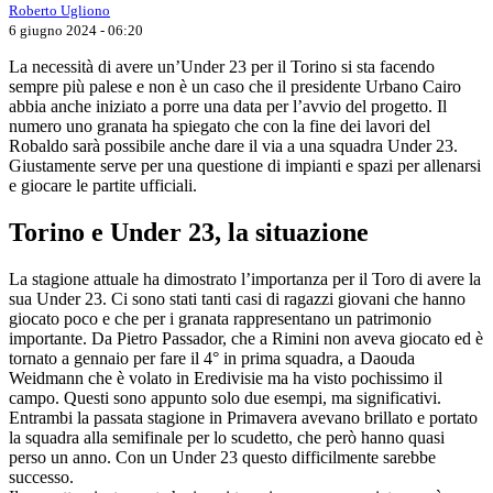
Roberto Ugliono
6 giugno 2024 - 06:20
La necessità di avere un’Under 23 per il Torino si sta facendo
sempre più palese e non è un caso che il presidente Urbano Cairo
abbia anche iniziato a porre una data per l’avvio del progetto. Il
numero uno granata ha spiegato che con la fine dei lavori del
Robaldo sarà possibile anche dare il via a una squadra Under 23.
Giustamente serve per una questione di impianti e spazi per allenarsi
e giocare le partite ufficiali.
Torino e Under 23, la situazione
La stagione attuale ha dimostrato l’importanza per il Toro di avere la
sua Under 23. Ci sono stati tanti casi di ragazzi giovani che hanno
giocato poco e che per i granata rappresentano un patrimonio
importante. Da Pietro Passador, che a Rimini non aveva giocato ed è
tornato a gennaio per fare il 4° in prima squadra, a Daouda
Weidmann che è volato in Eredivisie ma ha visto pochissimo il
campo. Questi sono appunto solo due esempi, ma significativi.
Entrambi la passata stagione in Primavera avevano brillato e portato
la squadra alla semifinale per lo scudetto, che però hanno quasi
perso un anno. Con un Under 23 questo difficilmente sarebbe
successo.