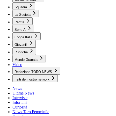
Squadra
La Societa
Partite
Serie A
Coppa Italia
Giovanili
Rubriche
Mondo Granata
Video
Redazione TORO NEWS
I siti del nostro network
News
Ultime News
Interviste
Infortuni
Curiosità
News Toro Femminile