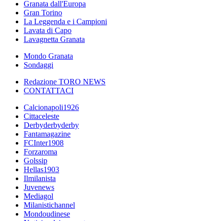
Granata dall'Europa
Gran Torino
La Leggenda e i Campioni
Lavata di Capo
Lavagnetta Granata
Mondo Granata
Sondaggi
Redazione TORO NEWS
CONTATTACI
Calcionapoli1926
Cittaceleste
Derbyderbyderby
Fantamagazine
FCInter1908
Forzaroma
Golssip
Hellas1903
Ilmilanista
Juvenews
Mediagol
Milanistichannel
Mondoudinese