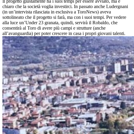
Il progetto giustamente ha i suoi tempi per essere avviato, ma è
chiaro che la società voglia investirci. In passato anche Ludergnani
(in un’intervista rilasciata in esclusiva a ToroNews) aveva
sottolineato che il progetto si farà, ma con i suoi tempi. Per vedere
alla luce un’Under 23 granata, quindi, servirà il Robaldo, che
consentirà al Toro di avere più campi e strutture (anche
all’avanguardia) per poter crescere in casa i propri giovani talenti.