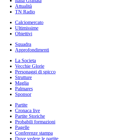
Italia Granata
Attualità
TN Radio
Calciomercato
Ultimissime
Obiettivi
Squadra
Approfondimenti
La Societa
Vecchie Glorie
Personaggi di spicco
Strutture
Maglia
Palmares
Sponsor
Partite
Cronaca live
Partite Storiche
Probabili formazioni
Pagelle
Conferenze stampa
Dove vedere le partite