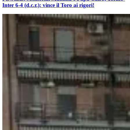
Inter 6-4 (d.c.r.): vince il Toro ai rigori!