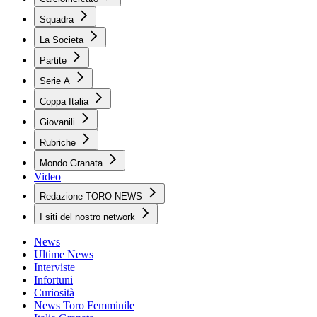
Squadra
La Societa
Partite
Serie A
Coppa Italia
Giovanili
Rubriche
Mondo Granata
Video
Redazione TORO NEWS
I siti del nostro network
News
Ultime News
Interviste
Infortuni
Curiosità
News Toro Femminile