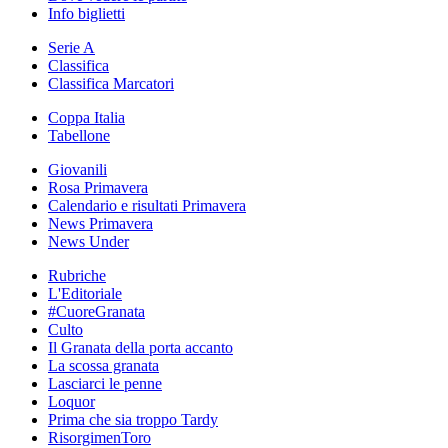
Info biglietti
Serie A
Classifica
Classifica Marcatori
Coppa Italia
Tabellone
Giovanili
Rosa Primavera
Calendario e risultati Primavera
News Primavera
News Under
Rubriche
L'Editoriale
#CuoreGranata
Culto
Il Granata della porta accanto
La scossa granata
Lasciarci le penne
Loquor
Prima che sia troppo Tardy
RisorgimenToro