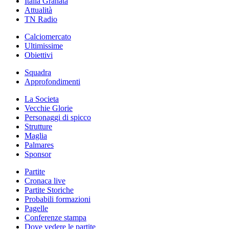
Italia Granata
Attualità
TN Radio
Calciomercato
Ultimissime
Obiettivi
Squadra
Approfondimenti
La Societa
Vecchie Glorie
Personaggi di spicco
Strutture
Maglia
Palmares
Sponsor
Partite
Cronaca live
Partite Storiche
Probabili formazioni
Pagelle
Conferenze stampa
Dove vedere le partite