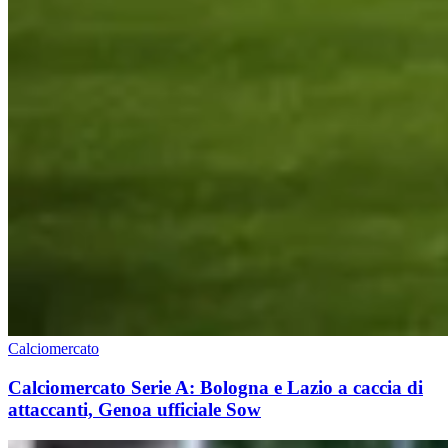
Calciomercato
Calciomercato Serie A: Bologna e Lazio a caccia di
attaccanti, Genoa ufficiale Sow