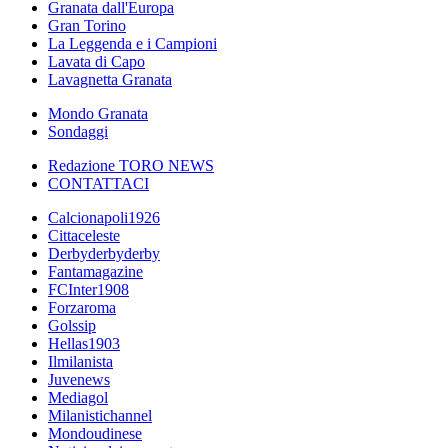
Granata dall'Europa
Gran Torino
La Leggenda e i Campioni
Lavata di Capo
Lavagnetta Granata
Mondo Granata
Sondaggi
Redazione TORO NEWS
CONTATTACI
Calcionapoli1926
Cittaceleste
Derbyderbyderby
Fantamagazine
FCInter1908
Forzaroma
Golssip
Hellas1903
Ilmilanista
Juvenews
Mediagol
Milanistichannel
Mondoudinese