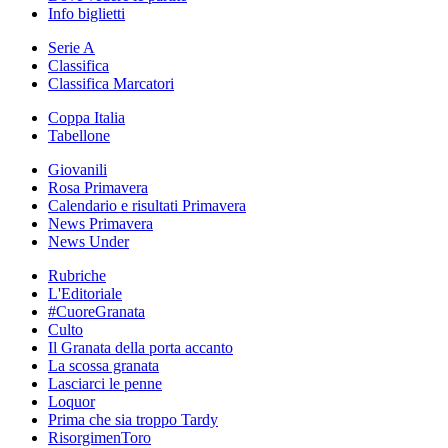
Info biglietti
Serie A
Classifica
Classifica Marcatori
Coppa Italia
Tabellone
Giovanili
Rosa Primavera
Calendario e risultati Primavera
News Primavera
News Under
Rubriche
L'Editoriale
#CuoreGranata
Culto
Il Granata della porta accanto
La scossa granata
Lasciarci le penne
Loquor
Prima che sia troppo Tardy
RisorgimenToro