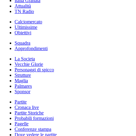
Italia Granata
Attualità
TN Radio
Calciomercato
Ultimissime
Obiettivi
Squadra
Approfondimenti
La Societa
Vecchie Glorie
Personaggi di spicco
Strutture
Maglia
Palmares
Sponsor
Partite
Cronaca live
Partite Storiche
Probabili formazioni
Pagelle
Conferenze stampa
Dove vedere le partite