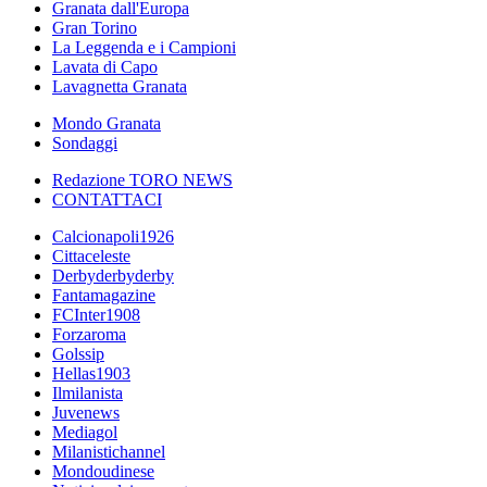
Granata dall'Europa
Gran Torino
La Leggenda e i Campioni
Lavata di Capo
Lavagnetta Granata
Mondo Granata
Sondaggi
Redazione TORO NEWS
CONTATTACI
Calcionapoli1926
Cittaceleste
Derbyderbyderby
Fantamagazine
FCInter1908
Forzaroma
Golssip
Hellas1903
Ilmilanista
Juvenews
Mediagol
Milanistichannel
Mondoudinese