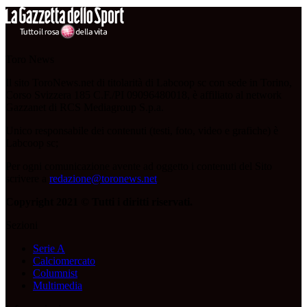
Toro News
Il sito ToroNews.net di titolarità di Labcoop sc con sede in Torino,
Corso Svizzera 185 C.F./PI 09096480018, è affiliato al network
Gazzanet di RCS Mediagroup S.p.a.
Unico responsabile dei contenuti (testi, foto, video e grafiche) è
Labcoop sc;
Per ogni comunicazione avente ad oggetto i contenuti del Sito
scrivere a
redazione@toronews.net
Copyright 2021 © Tutti i diritti riservati.
Sezioni
Serie A
Calciomercato
Columnist
Multimedia