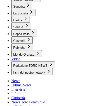
Squadra
La Societa
Partite
Serie A
Coppa Italia
Giovanili
Rubriche
Mondo Granata
Video
Redazione TORO NEWS
I siti del nostro network
News
Ultime News
Interviste
Infortuni
Curiosità
News Toro Femminile