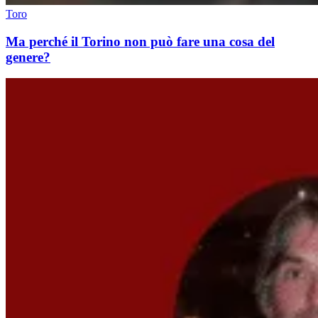
Toro
Ma perché il Torino non può fare una cosa del
genere?