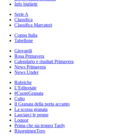
Info biglietti
Serie A
Classifica
Classifica Marcatori
Coppa Italia
Tabellone
Giovanili
Rosa Primavera
Calendario e risultati Primavera
News Primavera
News Under
Rubriche
L'Editoriale
#CuoreGranata
Culto
Il Granata della porta accanto
La scossa granata
Lasciarci le penne
Loquor
Prima che sia troppo Tardy
RisorgimenToro