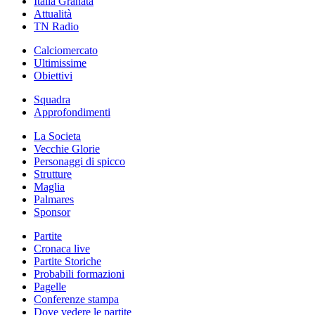
Italia Granata
Attualità
TN Radio
Calciomercato
Ultimissime
Obiettivi
Squadra
Approfondimenti
La Societa
Vecchie Glorie
Personaggi di spicco
Strutture
Maglia
Palmares
Sponsor
Partite
Cronaca live
Partite Storiche
Probabili formazioni
Pagelle
Conferenze stampa
Dove vedere le partite