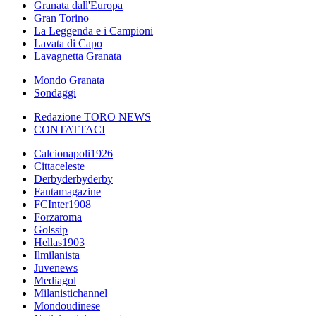
Granata dall'Europa
Gran Torino
La Leggenda e i Campioni
Lavata di Capo
Lavagnetta Granata
Mondo Granata
Sondaggi
Redazione TORO NEWS
CONTATTACI
Calcionapoli1926
Cittaceleste
Derbyderbyderby
Fantamagazine
FCInter1908
Forzaroma
Golssip
Hellas1903
Ilmilanista
Juvenews
Mediagol
Milanistichannel
Mondoudinese