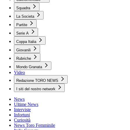
Squadra
La Societa
Partite
Serie A
Coppa Italia
Giovanili
Rubriche
Mondo Granata
Video
Redazione TORO NEWS
I siti del nostro network
News
Ultime News
Interviste
Infortuni
Curiosità
News Toro Femminile