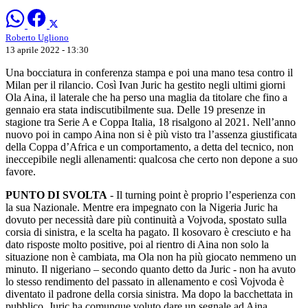
Roberto Ugliono
13 aprile 2022 - 13:30
Una bocciatura in conferenza stampa e poi una mano tesa contro il
Milan per il rilancio. Così Ivan Juric ha gestito negli ultimi giorni
Ola Aina, il laterale che ha perso una maglia da titolare che fino a
gennaio era stata indiscutibilmente sua. Delle 19 presenze in
stagione tra Serie A e Coppa Italia, 18 risalgono al 2021. Nell’anno
nuovo poi in campo Aina non si è più visto tra l’assenza giustificata
della Coppa d’Africa e un comportamento, a detta del tecnico, non
ineccepibile negli allenamenti: qualcosa che certo non depone a suo
favore.
PUNTO DI SVOLTA
- Il turning point è proprio l’esperienza con
la sua Nazionale. Mentre era impegnato con la Nigeria Juric ha
dovuto per necessità dare più continuità a Vojvoda, spostato sulla
corsia di sinistra, e la scelta ha pagato. Il kosovaro è cresciuto e ha
dato risposte molto positive, poi al rientro di Aina non solo la
situazione non è cambiata, ma Ola non ha più giocato nemmeno un
minuto. Il nigeriano – secondo quanto detto da Juric - non ha avuto
lo stesso rendimento del passato in allenamento e così Vojvoda è
diventato il padrone della corsia sinistra. Ma dopo la bacchettata in
pubblico, Juric ha comunque voluto dare un segnale ad Aina.