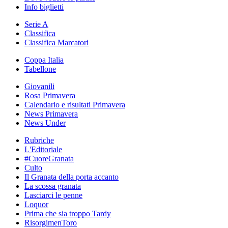
Info biglietti
Serie A
Classifica
Classifica Marcatori
Coppa Italia
Tabellone
Giovanili
Rosa Primavera
Calendario e risultati Primavera
News Primavera
News Under
Rubriche
L'Editoriale
#CuoreGranata
Culto
Il Granata della porta accanto
La scossa granata
Lasciarci le penne
Loquor
Prima che sia troppo Tardy
RisorgimenToro