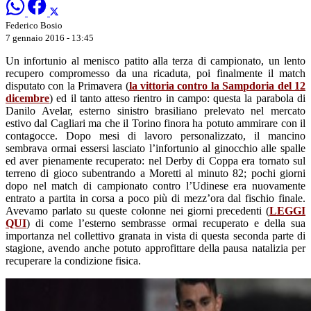
Federico Bosio
7 gennaio 2016 - 13:45
Un infortunio al menisco patito alla terza di campionato, un lento
recupero compromesso da una ricaduta, poi finalmente il match
disputato con la Primavera (
la vittoria contro la Sampdoria del 12
dicembre
) ed il tanto atteso rientro in campo: questa la parabola di
Danilo Avelar, esterno sinistro brasiliano prelevato nel mercato
estivo dal Cagliari ma che il Torino finora ha potuto ammirare con il
contagocce. Dopo mesi di lavoro personalizzato, il mancino
sembrava ormai essersi lasciato l’infortunio al ginocchio alle spalle
ed aver pienamente recuperato: nel Derby di Coppa era tornato sul
terreno di gioco subentrando a Moretti al minuto 82; pochi giorni
dopo nel match di campionato contro l’Udinese era nuovamente
entrato a partita in corsa a poco più di mezz’ora dal fischio finale.
Avevamo parlato su queste colonne nei giorni precedenti (
LEGGI
QUI
) di come l’esterno sembrasse ormai recuperato e della sua
importanza nel collettivo granata in vista di questa seconda parte di
stagione, avendo anche potuto approfittare della pausa natalizia per
recuperare la condizione fisica.