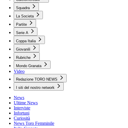
Squadra
La Societa
Partite
Serie A
Coppa Italia
Giovanili
Rubriche
Mondo Granata
Video
Redazione TORO NEWS
I siti del nostro network
News
Ultime News
Interviste
Infortuni
Curiosità
News Toro Femminile