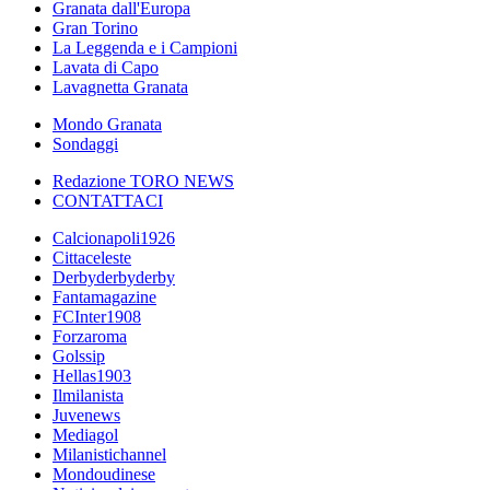
Granata dall'Europa
Gran Torino
La Leggenda e i Campioni
Lavata di Capo
Lavagnetta Granata
Mondo Granata
Sondaggi
Redazione TORO NEWS
CONTATTACI
Calcionapoli1926
Cittaceleste
Derbyderbyderby
Fantamagazine
FCInter1908
Forzaroma
Golssip
Hellas1903
Ilmilanista
Juvenews
Mediagol
Milanistichannel
Mondoudinese