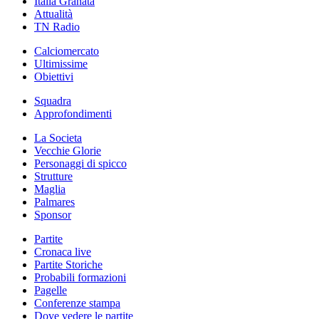
Italia Granata
Attualità
TN Radio
Calciomercato
Ultimissime
Obiettivi
Squadra
Approfondimenti
La Societa
Vecchie Glorie
Personaggi di spicco
Strutture
Maglia
Palmares
Sponsor
Partite
Cronaca live
Partite Storiche
Probabili formazioni
Pagelle
Conferenze stampa
Dove vedere le partite