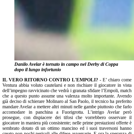
Danilo Avelar è tornato in campo nel Derby di Coppa
dopo il lungo infortunio
IL VERO RITORNO CONTRO L'EMPOLI?
- E’ chiaro come
Ventura abbia voluto cautelarsi e non rischiare il giocatore in vista
dell’impegno ravvicinato che vedrà i granata sfidare l’Empoli, match
che a questo punto assume una valenza molto importante. Avendo
già deciso di schierare Molinaro al San Paolo, il tecnico ha preferito
mandare Avelar a mettere altri minuti nelle gambe piuttosto che farlo
accomodare in panchina a Fuorigrotta. L’intrigo Avelar però
prosegue, con dispiacere dei tifosi che vorrebbero osservare il
giocatore in maniera più consistente; nelle prime prestazioni offerte è
sembrato dotato di un ottimo mancino ed i suoi traversoni hanno
creato non pochi pericoli alle difese avversarie. E ora la speranza di