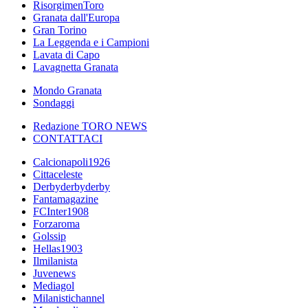
RisorgimenToro
Granata dall'Europa
Gran Torino
La Leggenda e i Campioni
Lavata di Capo
Lavagnetta Granata
Mondo Granata
Sondaggi
Redazione TORO NEWS
CONTATTACI
Calcionapoli1926
Cittaceleste
Derbyderbyderby
Fantamagazine
FCInter1908
Forzaroma
Golssip
Hellas1903
Ilmilanista
Juvenews
Mediagol
Milanistichannel