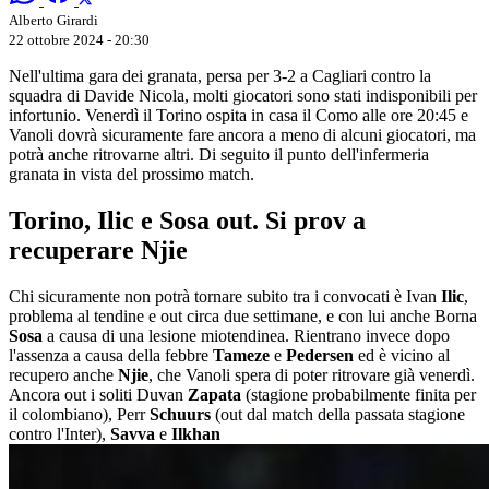
Alberto Girardi
22 ottobre 2024 - 20:30
Nell'ultima gara dei granata, persa per 3-2 a Cagliari contro la
squadra di Davide Nicola, molti giocatori sono stati indisponibili per
infortunio. Venerdì il Torino ospita in casa il Como alle ore 20:45 e
Vanoli dovrà sicuramente fare ancora a meno di alcuni giocatori, ma
potrà anche ritrovarne altri. Di seguito il punto dell'infermeria
granata in vista del prossimo match.
Torino, Ilic e Sosa out. Si prov a
recuperare Njie
Chi sicuramente non potrà tornare subito tra i convocati è Ivan
Ilic
,
problema al tendine e out circa due settimane, e con lui anche Borna
Sosa
a causa di una lesione miotendinea. Rientrano invece dopo
l'assenza a causa della febbre
Tameze
e
Pedersen
ed è vicino al
recupero anche
Njie
, che Vanoli spera di poter ritrovare già venerdì.
Ancora out i soliti Duvan
Zapata
(stagione probabilmente finita per
il colombiano), Perr
Schuurs
(out dal match della passata stagione
contro l'Inter),
Savva
e
Ilkhan