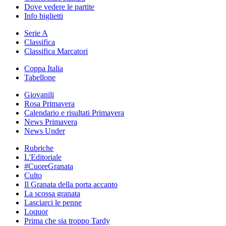
Dove vedere le partite
Info biglietti
Serie A
Classifica
Classifica Marcatori
Coppa Italia
Tabellone
Giovanili
Rosa Primavera
Calendario e risultati Primavera
News Primavera
News Under
Rubriche
L'Editoriale
#CuoreGranata
Culto
Il Granata della porta accanto
La scossa granata
Lasciarci le penne
Loquor
Prima che sia troppo Tardy