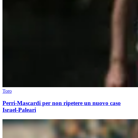
Toro
Perri-Mascardi per non ripetere un nuovo caso
Israel-Paleari