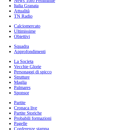
News Toro Femminile
Italia Granata
Attualità
TN Radio
Calciomercato
Ultimissime
Obiettivi
Squadra
Approfondimenti
La Societa
Vecchie Glorie
Personaggi di spicco
Strutture
Maglia
Palmares
Sponsor
Partite
Cronaca live
Partite Storiche
Probabili formazioni
Pagelle
Conferenze stampa