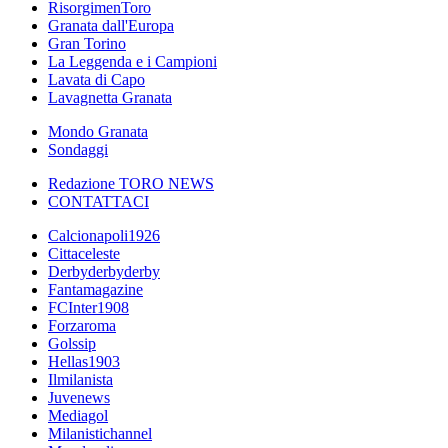
RisorgimenToro
Granata dall'Europa
Gran Torino
La Leggenda e i Campioni
Lavata di Capo
Lavagnetta Granata
Mondo Granata
Sondaggi
Redazione TORO NEWS
CONTATTACI
Calcionapoli1926
Cittaceleste
Derbyderbyderby
Fantamagazine
FCInter1908
Forzaroma
Golssip
Hellas1903
Ilmilanista
Juvenews
Mediagol
Milanistichannel