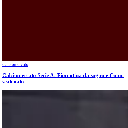
Calciomercato
Calciomercato Serie A: Fiorentina da sogno e Como
scatenato