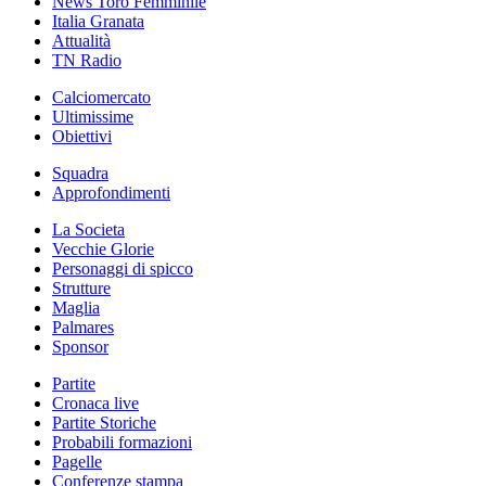
News Toro Femminile
Italia Granata
Attualità
TN Radio
Calciomercato
Ultimissime
Obiettivi
Squadra
Approfondimenti
La Societa
Vecchie Glorie
Personaggi di spicco
Strutture
Maglia
Palmares
Sponsor
Partite
Cronaca live
Partite Storiche
Probabili formazioni
Pagelle
Conferenze stampa