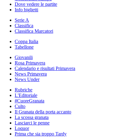
Dove vedere le partite
Info biglietti
Serie A
Classifica
Classifica Marcatori
Coppa Italia
Tabellone
Giovanili
Rosa Primavera
Calendario e risultati Primavera
News Primavera
News Under
Rubriche
L'Editoriale
#CuoreGranata
Culto
Il Granata della porta accanto
La scossa granata
Lasciarci le penne
Loquor
Prima che sia troppo Tardy