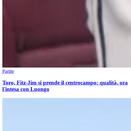
Partite
Toro, Fitz-Jim si prende il centrocampo: qualità, ora
l'intesa con Luongo