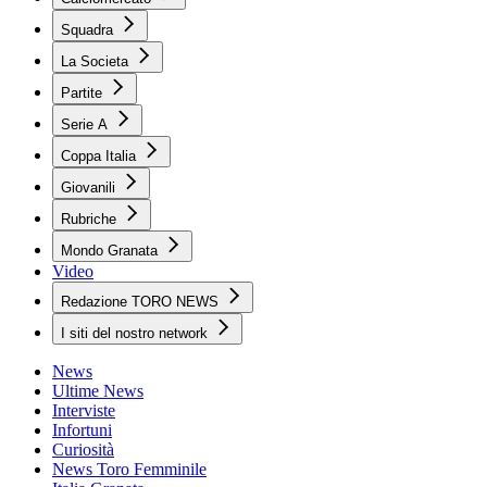
Squadra
La Societa
Partite
Serie A
Coppa Italia
Giovanili
Rubriche
Mondo Granata
Video
Redazione TORO NEWS
I siti del nostro network
News
Ultime News
Interviste
Infortuni
Curiosità
News Toro Femminile