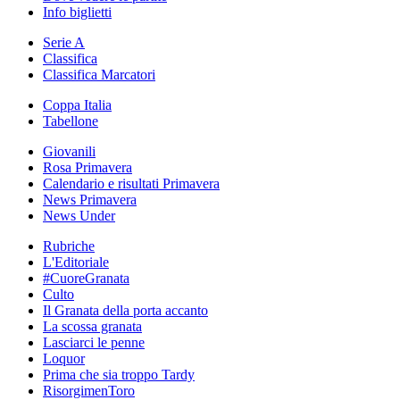
Info biglietti
Serie A
Classifica
Classifica Marcatori
Coppa Italia
Tabellone
Giovanili
Rosa Primavera
Calendario e risultati Primavera
News Primavera
News Under
Rubriche
L'Editoriale
#CuoreGranata
Culto
Il Granata della porta accanto
La scossa granata
Lasciarci le penne
Loquor
Prima che sia troppo Tardy
RisorgimenToro