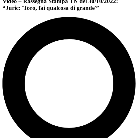
Video – Rassegna Stampa TN del 30/10/2022:
“Juric: 'Toro, fai qualcosa di grande'”