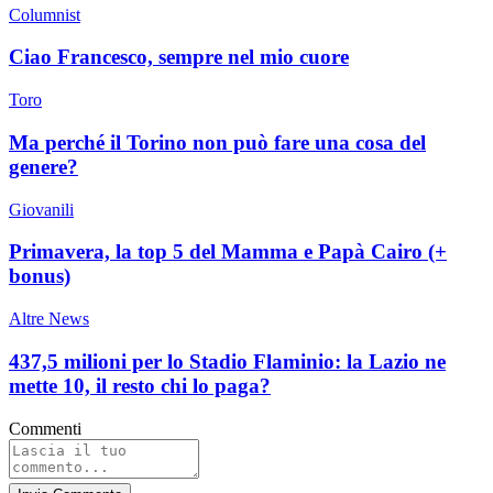
Columnist
Ciao Francesco, sempre nel mio cuore
Toro
Ma perché il Torino non può fare una cosa del
genere?
Giovanili
Primavera, la top 5 del Mamma e Papà Cairo (+
bonus)
Altre News
437,5 milioni per lo Stadio Flaminio: la Lazio ne
mette 10, il resto chi lo paga?
Commenti