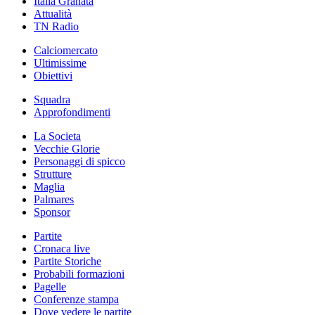
Italia Granata
Attualità
TN Radio
Calciomercato
Ultimissime
Obiettivi
Squadra
Approfondimenti
La Societa
Vecchie Glorie
Personaggi di spicco
Strutture
Maglia
Palmares
Sponsor
Partite
Cronaca live
Partite Storiche
Probabili formazioni
Pagelle
Conferenze stampa
Dove vedere le partite