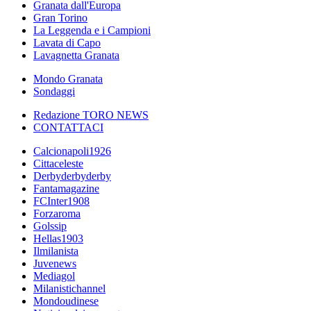
Granata dall'Europa
Gran Torino
La Leggenda e i Campioni
Lavata di Capo
Lavagnetta Granata
Mondo Granata
Sondaggi
Redazione TORO NEWS
CONTATTACI
Calcionapoli1926
Cittaceleste
Derbyderbyderby
Fantamagazine
FCInter1908
Forzaroma
Golssip
Hellas1903
Ilmilanista
Juvenews
Mediagol
Milanistichannel
Mondoudinese