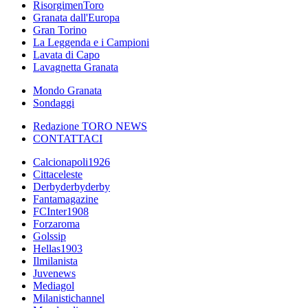
RisorgimenToro
Granata dall'Europa
Gran Torino
La Leggenda e i Campioni
Lavata di Capo
Lavagnetta Granata
Mondo Granata
Sondaggi
Redazione TORO NEWS
CONTATTACI
Calcionapoli1926
Cittaceleste
Derbyderbyderby
Fantamagazine
FCInter1908
Forzaroma
Golssip
Hellas1903
Ilmilanista
Juvenews
Mediagol
Milanistichannel