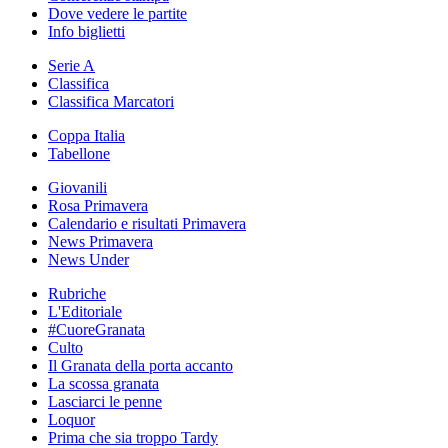
Dove vedere le partite
Info biglietti
Serie A
Classifica
Classifica Marcatori
Coppa Italia
Tabellone
Giovanili
Rosa Primavera
Calendario e risultati Primavera
News Primavera
News Under
Rubriche
L'Editoriale
#CuoreGranata
Culto
Il Granata della porta accanto
La scossa granata
Lasciarci le penne
Loquor
Prima che sia troppo Tardy