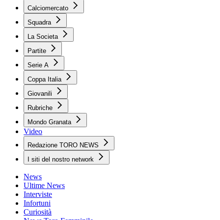
Calciomercato
Squadra
La Societa
Partite
Serie A
Coppa Italia
Giovanili
Rubriche
Mondo Granata
Video
Redazione TORO NEWS
I siti del nostro network
News
Ultime News
Interviste
Infortuni
Curiosità