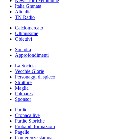
News Toro Femminile
Italia Granata
Attualità
TN Radio
Calciomercato
Ultimissime
Obiettivi
Squadra
Approfondimenti
La Societa
Vecchie Glorie
Personaggi di spicco
Strutture
Maglia
Palmares
Sponsor
Partite
Cronaca live
Partite Storiche
Probabili formazioni
Pagelle
Conferenze stampa