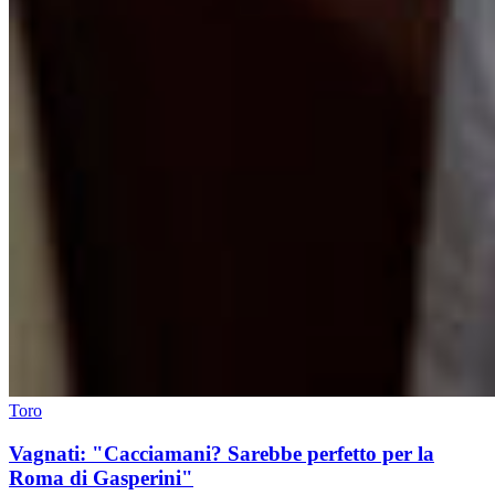
Toro
Vagnati: "Cacciamani? Sarebbe perfetto per la
Roma di Gasperini"