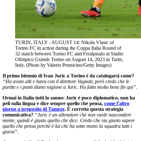
TURIN, ITALY - AUGUST 14: Nikola Vlasic of
Torino FC in action during the Coppa Italia Round of
32 match between Torino FC and Feralpisalo at Stadio
Olimpico Grande Torino on August 14, 2023 in Turin,
Italy. (Photo by Valerio Pennicino/Getty Images)
Il primo biennio di Ivan Juric a Torino è da catalogarsi come?
“Ha avuto alti e bassi con il direttore Vagnati, però credo che le
partite e i punti diano ragione a Juric. Ha fatto molto bene fin qui”.
Ormai in Italia tutti lo sanno: Juric è poco diplomatico, non ha
peli sulla lingua e dice sempre quello che pensa,
come l’altro
giorno a proposito di Tameze
. È corretta questa strategia
comunicativa?
“Juric è un allenatore che non vuole nascondere
niente, quindi è giusto quello che dice. Credo che sia giusto sapere
quello che pensa perché è lui che ha sotto mano la squadra tutti i
giorni”.