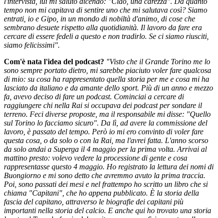
l'intervista, lui mi salutò dicendo: "Ciao, una carezza". Da quanto
tempo non mi capitava di sentire uno che mi salutava così? Siamo
entrati, io e Gipo, in un mondo di nobiltà d'animo, di cose che
sembrano desuete rispetto alla quotidianità. Il lavoro da fare era
cercare di essere fedeli a questo e non tradirlo. Se ci siamo riusciti,
siamo felicissimi".
Com'è nata l'idea del podcast?
"Visto che il Grande Torino me lo
sono sempre portato dietro, mi sarebbe piaciuto voler fare qualcosa
di mio: su cosa ha rappresentato quella storia per me e cosa mi ha
lasciato da italiano e da amante dello sport. Più di un anno e mezzo
fa, avevo deciso di fare un podcast. Cominciai a cercare di
raggiungere chi nella Rai si occupava dei podcast per sondare il
terreno. Feci diverse proposte, ma il responsabile mi disse: "Quello
sul Torino lo facciamo sicuro". Da lì, ad avere la commissione del
lavoro, è passato del tempo. Però io mi ero convinto di voler fare
questa cosa, o da solo o con la Rai, ma l'avrei fatta. L'anno scorso
da solo andai a Superga il 4 maggio per la prima volta. Arrivai al
mattino presto: volevo vedere la processione di gente e cosa
rappresentasse questo 4 maggio. Ho registrato la lettura dei nomi di
Buongiorno e mi sono detto che avremmo avuto la prima traccia.
Poi, sono passati dei mesi e nel frattempo ho scritto un libro che si
chiama "Capitani", che ho appena pubblicato. È la storia della
fascia del capitano, attraverso le biografie dei capitani più
importanti nella storia del calcio. E anche qui ho trovato una storia