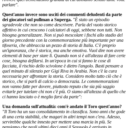
parlare".
Quest'anno invece sono usciti dei commenti deludenti da parte
dei giocatori sul pullman a Superga.
"È stato un episodio
sgradevole che non so come descrivere. Parla del vuoto storico
affettivo in cui crescono i calciatori di oggi, sebbene non tutti. Non
bisogna generalizzare. Non si può mescolare i fischi allo stadio del
giorno precedente con la commemorazione più importante per una
tifoseria, che abbraccia un pezzo di storia di Italia. C'è proprio
un'ignoranza, che è storica, ma anche emotiva. Vuol dire non avere
elementi di base per stare lì. Quando non si è all'altezza di fare certe
cose, bisogna defilarsi. In un'epoca in cui si fanno le cose di
facciata, il rischio dello scivolone è dietro l'angolo. Basti pensare a
quel minuto di silenzio per Gigi Riva in Arabia. Non c'è la cura
necessaria per affrontare la storia. Considero molto tutto ciò che è
storico, che si parli di calcio o democrazia. Le commemorazioni
non vanno fatte per dovere, piuttosto reputo che sia più saggio
evitarle per tutelare chi non c'è più. O siamo all'altezza di quello che
ci hanno lasciato o è meglio farsi da parte":
Una domanda sull'attualità: com'è andato il Toro quest'anno?
"Il Toro ha un suo consolidamento in classifica. Sono anni che gode
di una certa stabilità, che magari in altri tempi non c'era. Adesso,
servirebbe qualche innesto per mettere una marcia in più. Se
pensiamo che negli ultimi dieci anni il Sassuolo è arrivato in