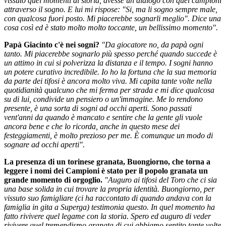
vissuto quei momenti di storia, avesse un dialogo con quei campioni
attraverso il sogno. E lui mi rispose: "Si, ma li sogno sempre male,
con qualcosa fuori posto. Mi piacerebbe sognarli meglio". Dice una
cosa così ed è stato molto molto toccante, un bellissimo momento".
Papà Giacinto c'è nei sogni?
"Da giocatore no, da papà ogni
tanto. Mi piacerebbe sognarlo più spesso perché quando succede è
un attimo in cui si polverizza la distanza e il tempo. I sogni hanno
un potere curativo incredibile. Io ho la fortuna che la sua memoria
da parte dei tifosi è ancora molto viva. Mi capita tante volte nella
quotidianità qualcuno che mi ferma per strada e mi dice qualcosa
su di lui, condivide un pensiero o un'immagine. Me lo rendono
presente, è una sorta di sogni ad occhi aperti. Sono passati
vent'anni da quando è mancato e sentire che la gente gli vuole
ancora bene e che lo ricorda, anche in questo mese dei
festeggiamenti, è molto prezioso per me. È comunque un modo di
sognare ad occhi aperti".
La presenza di un torinese granata, Buongiorno, che torna a
leggere i nomi dei Campioni è stato per il popolo granata un
grande momento di orgoglio.
"Auguro ai tifosi del Toro che ci sia
una base solida in cui trovare la propria identità. Buongiorno, per
vissuto suo famigliare (ci ha raccontato di quando andava con la
famiglia in gita a Superga) testimonia questo. In quel momento ha
fatto rivivere quel legame con la storia. Spero ed auguro di veder
rivivere quel tremendismo granata di cui abbiamo sentito tante volte