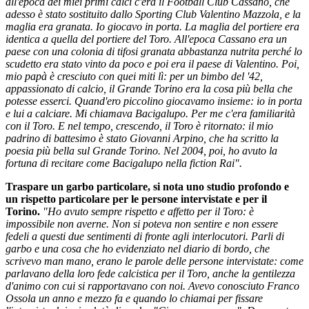
all'epoca dei miei primi calci c'era il Football Club Cassano, che
adesso è stato sostituito dallo Sporting Club Valentino Mazzola, e la
maglia era granata. Io giocavo in porta. La maglia del portiere era
identica a quella del portiere del Toro. All'epoca Cassano era un
paese con una colonia di tifosi granata abbastanza nutrita perché lo
scudetto era stato vinto da poco e poi era il paese di Valentino. Poi,
mio papà è cresciuto con quei miti lì: per un bimbo del '42,
appassionato di calcio, il Grande Torino era la cosa più bella che
potesse esserci. Quand'ero piccolino giocavamo insieme: io in porta
e lui a calciare. Mi chiamava Bacigalupo. Per me c'era familiarità
con il Toro. E nel tempo, crescendo, il Toro è ritornato: il mio
padrino di battesimo è stato Giovanni Arpino, che ha scritto la
poesia più bella sul Grande Torino. Nel 2004, poi, ho avuto la
fortuna di recitare come Bacigalupo nella fiction Rai".
Traspare un garbo particolare, si nota uno studio profondo e
un rispetto particolare per le persone intervistate e per il
Torino.
"
Ho avuto sempre rispetto e affetto per il Toro: è
impossibile non averne. Non si poteva non sentire e non essere
fedeli a questi due sentimenti di fronte agli interlocutori. Parli di
garbo e una cosa che ho evidenziato nel diario di bordo, che
scrivevo man mano, erano le parole delle persone intervistate: come
parlavano della loro fede calcistica per il Toro, anche la gentilezza
d'animo con cui si rapportavano con noi. Avevo conosciuto Franco
Ossola un anno e mezzo fa e quando lo chiamai per fissare