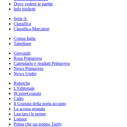
Dove vedere le partite
Info biglietti
Serie A
Classifica
Classifica Marcatori
Coppa Italia
Tabellone
Giovanili
Rosa Primavera
Calendario e risultati Primavera
News Primavera
News Under
Rubriche
L'Editoriale
#CuoreGranata
Culto
Il Granata della porta accanto
La scossa granata
Lasciarci le penne
Loquor
Prima che sia troppo Tardy