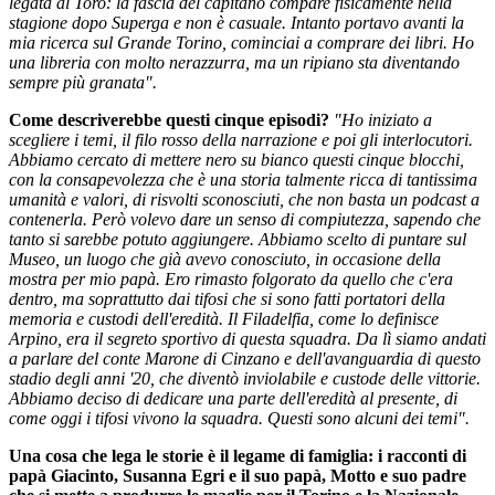
legata al Toro: la fascia del capitano compare fisicamente nella
stagione dopo Superga e non è casuale. Intanto portavo avanti la
mia ricerca sul Grande Torino, cominciai a comprare dei libri. Ho
una libreria con molto nerazzurra, ma un ripiano sta diventando
sempre più granata".
Come descriverebbe questi cinque episodi?
"Ho iniziato a
scegliere i temi, il filo rosso della narrazione e poi gli interlocutori.
Abbiamo cercato di mettere nero su bianco questi cinque blocchi,
con la consapevolezza che è una storia talmente ricca di tantissima
umanità e valori, di risvolti sconosciuti, che non basta un podcast a
contenerla. Però volevo dare un senso di compiutezza, sapendo che
tanto si sarebbe potuto aggiungere. Abbiamo scelto di puntare sul
Museo, un luogo che già avevo conosciuto, in occasione della
mostra per mio papà. Ero rimasto folgorato da quello che c'era
dentro, ma soprattutto dai tifosi che si sono fatti portatori della
memoria e custodi dell'eredità. Il Filadelfia, come lo definisce
Arpino, era il segreto sportivo di questa squadra. Da lì siamo andati
a parlare del conte Marone di Cinzano e dell'avanguardia di questo
stadio degli anni '20, che diventò inviolabile e custode delle vittorie.
Abbiamo deciso di dedicare una parte dell'eredità al presente, di
come oggi i tifosi vivono la squadra. Questi sono alcuni dei temi".
Una cosa che lega le storie è il legame di famiglia: i racconti di
papà Giacinto, Susanna Egri e il suo papà, Motto e suo padre