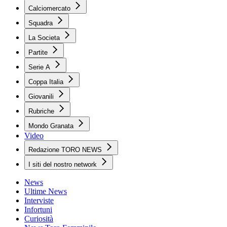
Calciomercato
Squadra
La Societa
Partite
Serie A
Coppa Italia
Giovanili
Rubriche
Mondo Granata
Video
Redazione TORO NEWS
I siti del nostro network
News
Ultime News
Interviste
Infortuni
Curiosità