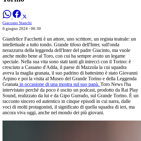
Giacomo Stanchi
6 giugno 2024 - 06:30
Gianfelice Facchetti è un attore, uno scrittore, un regista teatrale: un
intellettuale a tutto tondo. Grande tifoso dell'Inter, sull'onda
nerazzurra della leggenda dell'Inter del padre Giacinto, ma vuole
anche molto bene al Toro, con cui ha sempre avuto un legame
speciale. Nella sua vita sono stati tanti gli intrecci con il Torino: è
cresciuto a Cassano d'Adda, il paese di Mazzola la cui squadra
aveva la maglia granata, il suo padrino di battesimo è stato Giovanni
Arpino e poi la visita al Museo del Grande Torino e della Leggenda
Granata
in occasione di una mostra sul suo papà.
Toro News l'ha
intervistato perché da poco è uscito un podcast, prodotto da Rai Play
Sound, realizzato da lui e da Gipo Gurrado, sul Grande Torino. È un
racconto sincero ed autentico in cinque episodi in cui narra, dalle
voci di molti protagonisti, il significato di quella squadra di ieri, ma
ancora viva oggi, anche nel mondo dei più giovani.