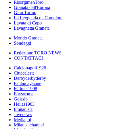
RisorgimenToro
Granata dall'Europa
Gran Torino
La Leggenda e i Campioni
Lavata di Capo
Lavagnetta Granata
Mondo Granata
Sondaggi
Redazione TORO NEWS
CONTATTACI
Calcionapoli1926
Cittaceleste
Derbyderbyderby
Fantamagazine
FCInter1908
Forzaroma
Golssip
Hellas1903
Ilmilanista
Juvenews
Mediagol
Milanistichannel