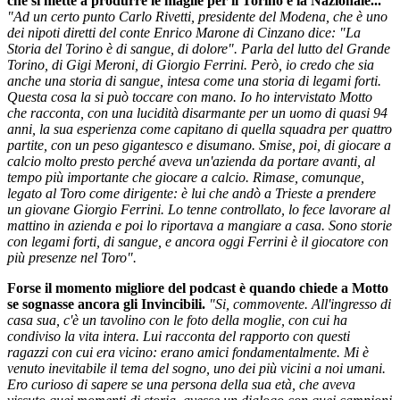
che si mette a produrre le maglie per il Torino e la Nazionale...
"Ad un certo punto Carlo Rivetti, presidente del Modena, che è uno
dei nipoti diretti del conte Enrico Marone di Cinzano dice: "La
Storia del Torino è di sangue, di dolore". Parla del lutto del Grande
Torino, di Gigi Meroni, di Giorgio Ferrini. Però, io credo che sia
anche una storia di sangue, intesa come una storia di legami forti.
Questa cosa la si può toccare con mano. Io ho intervistato Motto
che racconta, con una lucidità disarmante per un uomo di quasi 94
anni, la sua esperienza come capitano di quella squadra per quattro
partite, con un peso gigantesco e disumano. Smise, poi, di giocare a
calcio molto presto perché aveva un'azienda da portare avanti, al
tempo più importante che giocare a calcio. Rimase, comunque,
legato al Toro come dirigente: è lui che andò a Trieste a prendere
un giovane Giorgio Ferrini. Lo tenne controllato, lo fece lavorare al
mattino in azienda e poi lo riportava a mangiare a casa. Sono storie
con legami forti, di sangue, e ancora oggi Ferrini è il giocatore con
più presenze nel Toro".
Forse il momento migliore del podcast è quando chiede a Motto
se sognasse ancora gli Invincibili.
"Si, commovente. All'ingresso di
casa sua, c'è un tavolino con le foto della moglie, con cui ha
condiviso la vita intera. Lui racconta del rapporto con questi
ragazzi con cui era vicino: erano amici fondamentalmente. Mi è
venuto inevitabile il tema del sogno, uno dei più vicini a noi umani.
Ero curioso di sapere se una persona della sua età, che aveva