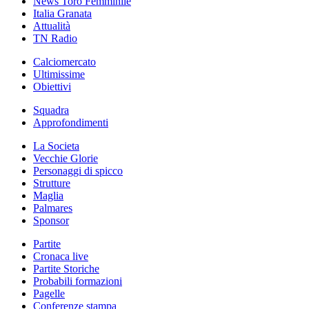
News Toro Femminile
Italia Granata
Attualità
TN Radio
Calciomercato
Ultimissime
Obiettivi
Squadra
Approfondimenti
La Societa
Vecchie Glorie
Personaggi di spicco
Strutture
Maglia
Palmares
Sponsor
Partite
Cronaca live
Partite Storiche
Probabili formazioni
Pagelle
Conferenze stampa