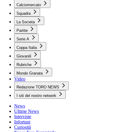
Calciomercato
Squadra
La Societa
Partite
Serie A
Coppa Italia
Giovanili
Rubriche
Mondo Granata
Video
Redazione TORO NEWS
I siti del nostro network
News
Ultime News
Interviste
Infortuni
Curiosità