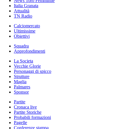
News Toro Femminile
Italia Granata
Attualità
TN Radio
Calciomercato
Ultimissime
Obiettivi
Squadra
Approfondimenti
La Societa
Vecchie Glorie
Personaggi di spicco
Strutture
Maglia
Palmares
Sponsor
Partite
Cronaca live
Partite Storiche
Probabili formazioni
Pagelle
Conferenze stampa