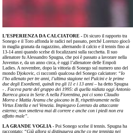
L’ESPERIENZA DA CALCIATORE -
Di sicuro il rapporto tra
Sonego e il Toro affonda le radici nel passato, perché Lorenzo giocò
in maglia granata da ragazzino, alternando il calcio e il tennis fino ai
13-14 anni quando scelse di focalizzarsi sulla racchetta. Il suo
allenatore fu Alessandro Spugna, che poi è passato a lavorare nella
Juventus e, da un anno circa, è oggi l’allenatore delle Empoli
Ladies. A novembre, dopo la vittoria di Sonego sul numero uno del
mondo Djokovic, ci raccontò qualcosa del Sonego calciatore:
“Io
l’ho allenato per tre anni, l’ultima stagione nei Pulcini e le prime
due degli Esordienti, quindi tra gli 11 e i 13 anni
– ha detto Spugna
-
. Faceva parte del gruppo dei 1995: di quella nidiata oggi Antonio
Barreca gioca in Serie A nella Fiorentina, poi ci sono Claudio
Morra e Mattia Aramu che giocano in B, rispettivamente nella
Virtus Entella e nel Venezia. Impiegavo Lorenzo da attaccante
esterno; non smetteva mai di correre e anche con i piedi non era
affatto male”
.
LA GRANDE VOGLIA -
Poi Sonego scelse il tennis. Spugna ha
raccontato:
“Già allora si distingueva anche co me tennista nei