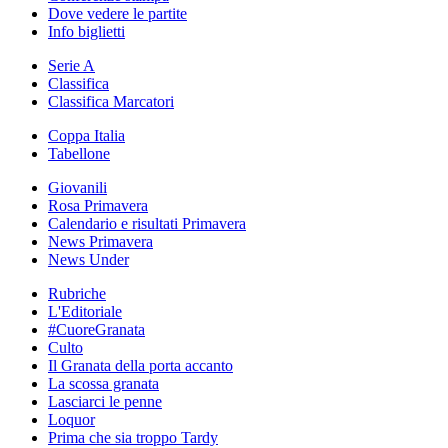
Dove vedere le partite
Info biglietti
Serie A
Classifica
Classifica Marcatori
Coppa Italia
Tabellone
Giovanili
Rosa Primavera
Calendario e risultati Primavera
News Primavera
News Under
Rubriche
L'Editoriale
#CuoreGranata
Culto
Il Granata della porta accanto
La scossa granata
Lasciarci le penne
Loquor
Prima che sia troppo Tardy