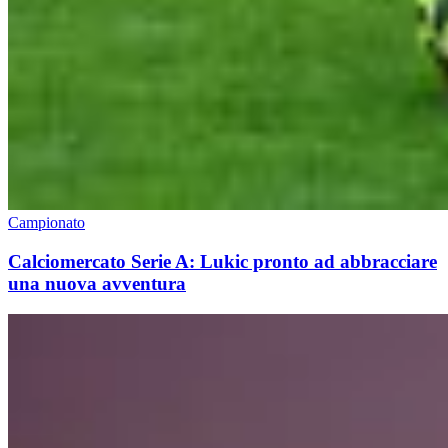
Campionato
Calciomercato Serie A: Lukic pronto ad abbracciare
una nuova avventura