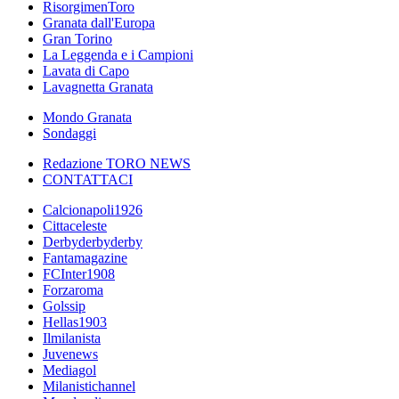
RisorgimenToro
Granata dall'Europa
Gran Torino
La Leggenda e i Campioni
Lavata di Capo
Lavagnetta Granata
Mondo Granata
Sondaggi
Redazione TORO NEWS
CONTATTACI
Calcionapoli1926
Cittaceleste
Derbyderbyderby
Fantamagazine
FCInter1908
Forzaroma
Golssip
Hellas1903
Ilmilanista
Juvenews
Mediagol
Milanistichannel