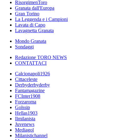
RisorgimenToro
Granata dall'Europa
Gran Torino
La Leggenda e i Campioni
Lavata di Capo
Lavagnetta Granata
Mondo Granata
Sondaggi
Redazione TORO NEWS
CONTATTACI
Calcionapoli1926
Cittaceleste
Derbyderbyderby
Fantamagazine
FCInter1908
Forzaroma
Golssip
Hellas1903
Ilmilanista
Juvenews
Mediagol
Milanistichannel