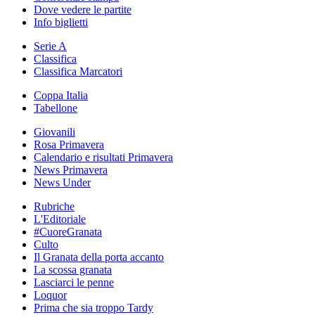
Dove vedere le partite
Info biglietti
Serie A
Classifica
Classifica Marcatori
Coppa Italia
Tabellone
Giovanili
Rosa Primavera
Calendario e risultati Primavera
News Primavera
News Under
Rubriche
L'Editoriale
#CuoreGranata
Culto
Il Granata della porta accanto
La scossa granata
Lasciarci le penne
Loquor
Prima che sia troppo Tardy