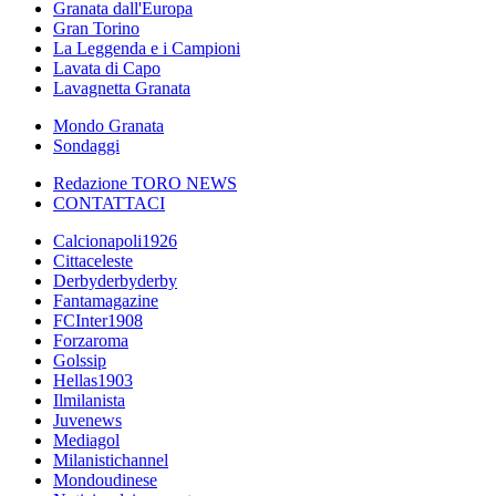
Granata dall'Europa
Gran Torino
La Leggenda e i Campioni
Lavata di Capo
Lavagnetta Granata
Mondo Granata
Sondaggi
Redazione TORO NEWS
CONTATTACI
Calcionapoli1926
Cittaceleste
Derbyderbyderby
Fantamagazine
FCInter1908
Forzaroma
Golssip
Hellas1903
Ilmilanista
Juvenews
Mediagol
Milanistichannel
Mondoudinese