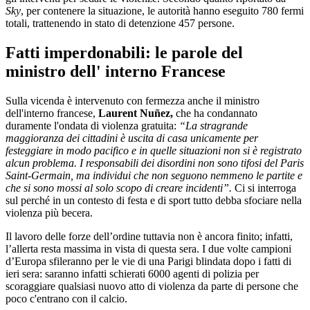
Sky
, per contenere la situazione, le autorità hanno eseguito 780 fermi
totali, trattenendo in stato di detenzione 457 persone.
Fatti imperdonabili: le parole del
ministro dell' interno Francese
Sulla vicenda è intervenuto con fermezza anche il ministro
dell'interno francese,
Laurent Nuñez,
che ha condannato
duramente l'ondata di violenza gratuita:
“La stragrande
maggioranza dei cittadini è uscita di casa unicamente per
festeggiare in modo pacifico e in quelle situazioni non si è registrato
alcun problema. I responsabili dei disordini non sono tifosi del Paris
Saint-Germain, ma individui che non seguono nemmeno le partite e
che si sono mossi al solo scopo di creare incidenti”.
Ci si interroga
sul perché in un contesto di festa e di sport tutto debba sfociare nella
violenza più becera.
Il lavoro delle forze dell’ordine tuttavia non è ancora finito; infatti,
l’allerta resta massima in vista di questa sera. I due volte campioni
d’Europa sfileranno per le vie di una Parigi blindata dopo i fatti di
ieri sera: saranno infatti schierati 6000 agenti di polizia per
scoraggiare qualsiasi nuovo atto di violenza da parte di persone che
poco c'entrano con il calcio.