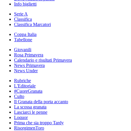
Info biglietti
Serie A
Classifica
Classifica Marcatori
Coppa Italia
Tabellone
Giovanili
Rosa Primavera
Calendario e risultati Primavera
News Primavera
News Under
Rubriche
L'Editoriale
#CuoreGranata
Culto
Il Granata della porta accanto
La scossa granata
Lasciarci le penne
Loquor
Prima che sia troppo Tardy
RisorgimenToro