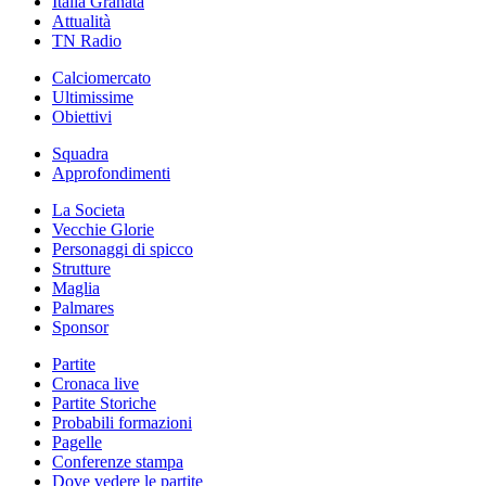
Italia Granata
Attualità
TN Radio
Calciomercato
Ultimissime
Obiettivi
Squadra
Approfondimenti
La Societa
Vecchie Glorie
Personaggi di spicco
Strutture
Maglia
Palmares
Sponsor
Partite
Cronaca live
Partite Storiche
Probabili formazioni
Pagelle
Conferenze stampa
Dove vedere le partite