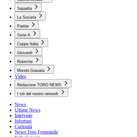
Squadra
La Societa
Partite
Serie A
Coppa Italia
Giovanili
Rubriche
Mondo Granata
Video
Redazione TORO NEWS
I siti del nostro network
News
Ultime News
Interviste
Infortuni
Curiosità
News Toro Femminile