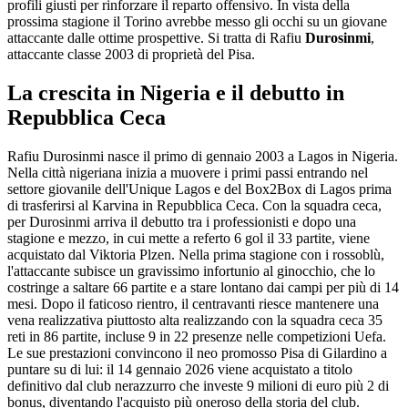
profili giusti per rinforzare il reparto offensivo. In vista della
prossima stagione il Torino avrebbe messo gli occhi su un giovane
attaccante dalle ottime prospettive. Si tratta di Rafiu
Durosinmi
,
attaccante classe 2003 di proprietà del Pisa.
La crescita in Nigeria e il debutto in
Repubblica Ceca
Rafiu Durosinmi nasce il primo di gennaio 2003 a Lagos in Nigeria.
Nella città nigeriana inizia a muovere i primi passi entrando nel
settore giovanile dell'
Unique Lagos
e del
Box2Box
di Lagos prima
di trasferirsi al Karvina in Repubblica Ceca. Con la squadra ceca,
per Durosinmi arriva il debutto tra i professionisti e dopo una
stagione e mezzo, in cui mette a referto 6 gol il 33 partite, viene
acquistato dal Viktoria Plzen. Nella prima stagione con i rossoblù,
l'attaccante subisce un gravissimo infortunio al ginocchio, che lo
costringe a saltare 66 partite e a stare lontano dai campi per più di 14
mesi. Dopo il faticoso rientro, il centravanti riesce mantenere una
vena realizzativa piuttosto alta realizzando con la squadra ceca 35
reti in 86 partite, incluse 9 in 22 presenze nelle competizioni Uefa.
Le sue prestazioni convincono il neo promosso Pisa di Gilardino a
puntare su di lui: il 14 gennaio 2026 viene acquistato a titolo
definitivo dal club nerazzurro che investe 9 milioni di euro più 2 di
bonus, diventando l'acquisto più oneroso della storia del club.