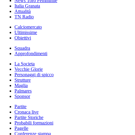
News Toro Femminile
Italia Granata
Attualità
TN Radio
Calciomercato
Ultimissime
Obiettivi
Squadra
Approfondimenti
La Societa
Vecchie Glorie
Personaggi di spicco
Strutture
Maglia
Palmares
Sponsor
Partite
Cronaca live
Partite Storiche
Probabili formazioni
Pagelle
Conferenze stampa