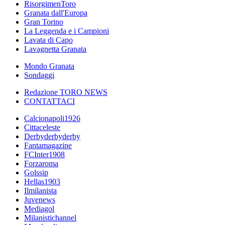
RisorgimenToro
Granata dall'Europa
Gran Torino
La Leggenda e i Campioni
Lavata di Capo
Lavagnetta Granata
Mondo Granata
Sondaggi
Redazione TORO NEWS
CONTATTACI
Calcionapoli1926
Cittaceleste
Derbyderbyderby
Fantamagazine
FCInter1908
Forzaroma
Golssip
Hellas1903
Ilmilanista
Juvenews
Mediagol
Milanistichannel