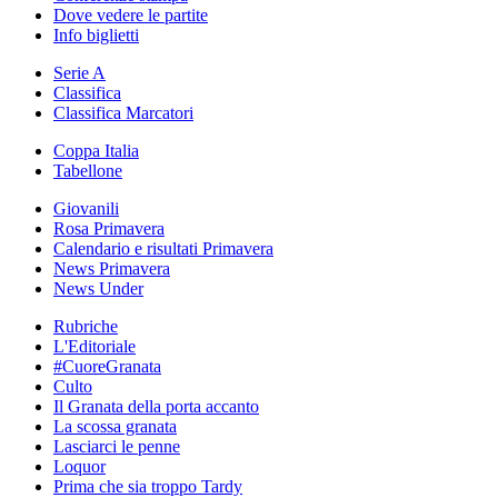
Dove vedere le partite
Info biglietti
Serie A
Classifica
Classifica Marcatori
Coppa Italia
Tabellone
Giovanili
Rosa Primavera
Calendario e risultati Primavera
News Primavera
News Under
Rubriche
L'Editoriale
#CuoreGranata
Culto
Il Granata della porta accanto
La scossa granata
Lasciarci le penne
Loquor
Prima che sia troppo Tardy