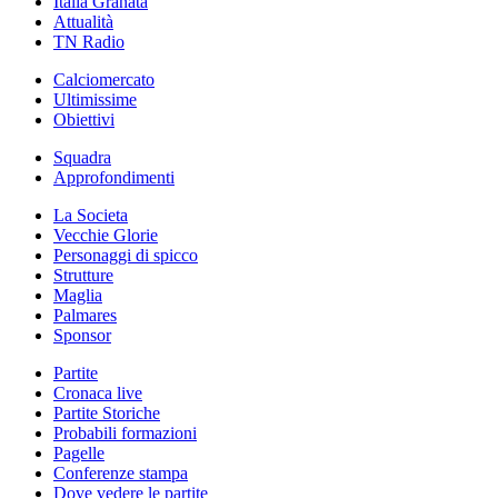
Italia Granata
Attualità
TN Radio
Calciomercato
Ultimissime
Obiettivi
Squadra
Approfondimenti
La Societa
Vecchie Glorie
Personaggi di spicco
Strutture
Maglia
Palmares
Sponsor
Partite
Cronaca live
Partite Storiche
Probabili formazioni
Pagelle
Conferenze stampa
Dove vedere le partite