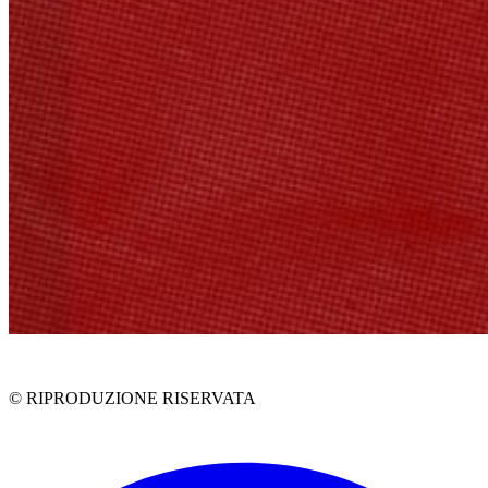
G
V
N
P
DR
Pt.
© RIPRODUZIONE RISERVATA