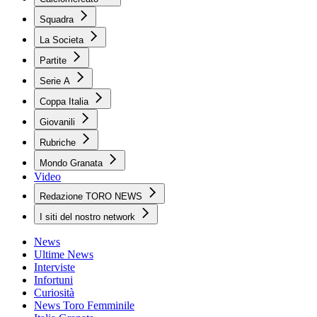
Squadra
La Societa
Partite
Serie A
Coppa Italia
Giovanili
Rubriche
Mondo Granata
Video
Redazione TORO NEWS
I siti del nostro network
News
Ultime News
Interviste
Infortuni
Curiosità
News Toro Femminile