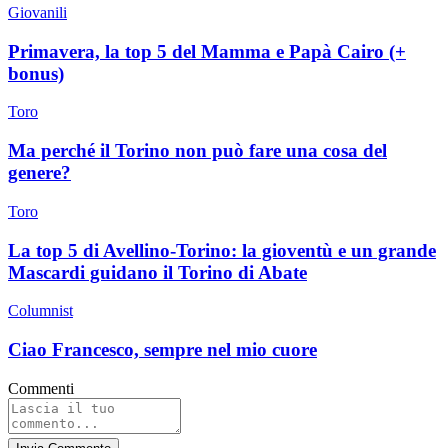
Giovanili
Primavera, la top 5 del Mamma e Papà Cairo (+
bonus)
Toro
Ma perché il Torino non può fare una cosa del
genere?
Toro
La top 5 di Avellino-Torino: la gioventù e un grande
Mascardi guidano il Torino di Abate
Columnist
Ciao Francesco, sempre nel mio cuore
Commenti