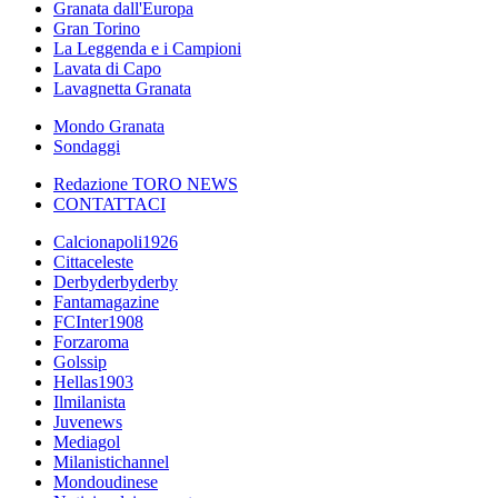
Granata dall'Europa
Gran Torino
La Leggenda e i Campioni
Lavata di Capo
Lavagnetta Granata
Mondo Granata
Sondaggi
Redazione TORO NEWS
CONTATTACI
Calcionapoli1926
Cittaceleste
Derbyderbyderby
Fantamagazine
FCInter1908
Forzaroma
Golssip
Hellas1903
Ilmilanista
Juvenews
Mediagol
Milanistichannel
Mondoudinese