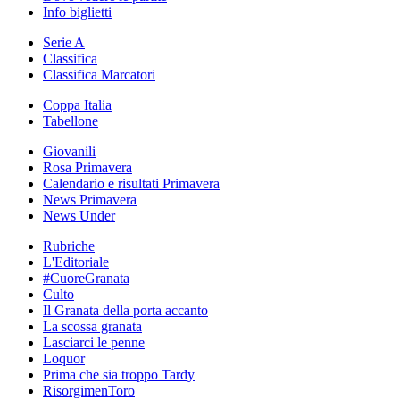
Info biglietti
Serie A
Classifica
Classifica Marcatori
Coppa Italia
Tabellone
Giovanili
Rosa Primavera
Calendario e risultati Primavera
News Primavera
News Under
Rubriche
L'Editoriale
#CuoreGranata
Culto
Il Granata della porta accanto
La scossa granata
Lasciarci le penne
Loquor
Prima che sia troppo Tardy
RisorgimenToro