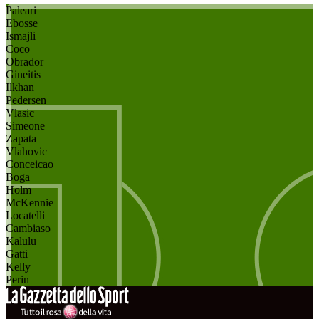
Paleari
Ebosse
Ismajli
Coco
Obrador
Gineitis
Ilkhan
Pedersen
Vlasic
Simeone
Zapata
Vlahovic
Conceicao
Boga
Holm
McKennie
Locatelli
Cambiaso
Kalulu
Gatti
Kelly
Perin