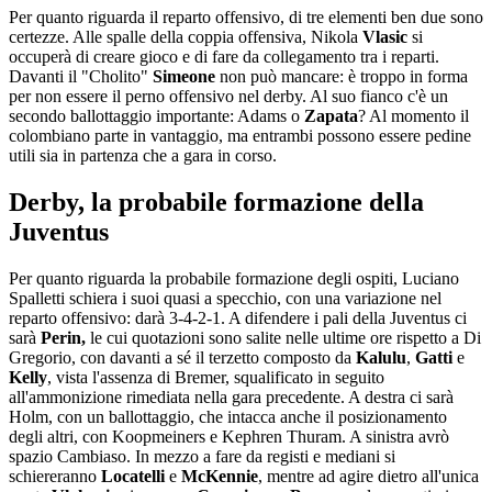
Per quanto riguarda il reparto offensivo, di tre elementi ben due sono
certezze. Alle spalle della coppia offensiva, Nikola
Vlasic
si
occuperà di creare gioco e di fare da collegamento tra i reparti.
Davanti il "Cholito"
Simeone
non può mancare: è troppo in forma
per non essere il perno offensivo nel derby. Al suo fianco c'è un
secondo ballottaggio importante: Adams o
Zapata
? Al momento il
colombiano parte in vantaggio, ma entrambi possono essere pedine
utili sia in partenza che a gara in corso.
Derby, la probabile formazione della
Juventus
Per quanto riguarda la probabile formazione degli ospiti, Luciano
Spalletti schiera i suoi quasi a specchio, con una variazione nel
reparto offensivo: darà 3-4-2-1. A difendere i pali della Juventus ci
sarà
Perin,
le cui quotazioni sono salite nelle ultime ore rispetto a Di
Gregorio, con davanti a sé il terzetto composto da
Kalulu
,
Gatti
e
Kelly
, vista l'assenza di Bremer, squalificato in seguito
all'ammonizione rimediata nella gara precedente. A destra ci sarà
Holm, con un ballottaggio, che intacca anche il posizionamento
degli altri, con Koopmeiners e Kephren Thuram. A sinistra avrò
spazio Cambiaso. In mezzo a fare da registi e mediani si
schiereranno
Locatelli
e
McKennie
, mentre ad agire dietro all'unica