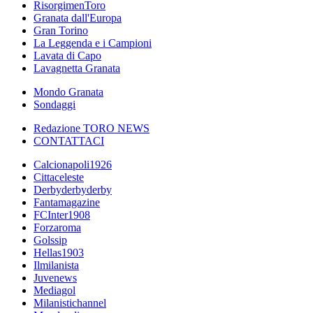
RisorgimenToro
Granata dall'Europa
Gran Torino
La Leggenda e i Campioni
Lavata di Capo
Lavagnetta Granata
Mondo Granata
Sondaggi
Redazione TORO NEWS
CONTATTACI
Calcionapoli1926
Cittaceleste
Derbyderbyderby
Fantamagazine
FCInter1908
Forzaroma
Golssip
Hellas1903
Ilmilanista
Juvenews
Mediagol
Milanistichannel