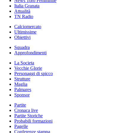
News Toro Femminile
Italia Granata
Attualità
TN Radio
Calciomercato
Ultimissime
Obiettivi
Squadra
Approfondimenti
La Societa
Vecchie Glorie
Personaggi di spicco
Strutture
Maglia
Palmares
Sponsor
Partite
Cronaca live
Partite Storiche
Probabili formazioni
Pagelle
Conferenze stampa