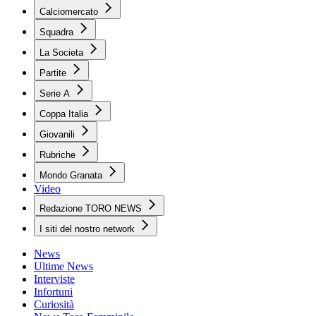
Calciomercato
Squadra
La Societa
Partite
Serie A
Coppa Italia
Giovanili
Rubriche
Mondo Granata
Video
Redazione TORO NEWS
I siti del nostro network
News
Ultime News
Interviste
Infortuni
Curiosità