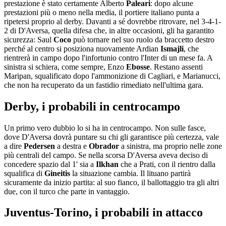
prestazione è stato certamente Alberto
Paleari
: dopo alcune
prestazioni più o meno nella media, il portiere italiano punta a
ripetersi proprio al derby. Davanti a sé dovrebbe ritrovare, nel 3-4-1-
2 di D'Aversa, quella difesa che, in altre occasioni, gli ha garantito
sicurezza: Saul
Coco
può tornare nel suo ruolo da braccetto destro
perché al centro si posiziona nuovamente Ardian
Ismajli
, che
rientrerà in campo dopo l'infortunio contro l'Inter di un mese fa. A
sinistra si schiera, come sempre, Enzo
Ebosse
. Restano assenti
Maripan, squalificato dopo l'ammonizione di Cagliari, e Marianucci,
che non ha recuperato da un fastidio rimediato nell'ultima gara.
Derby, i probabili in centrocampo
Un primo vero dubbio lo si ha in centrocampo. Non sulle fasce,
dove D'Aversa dovrà puntare su chi gli garantisce più certezza, vale
a dire
Pedersen
a destra e
Obrador
a sinistra, ma proprio nelle zone
più centrali del campo. Se nella scorsa D'Aversa aveva deciso di
concedere spazio dal 1' sia a
Ilkhan
che a Prati, con il rientro dalla
squalifica di
Gineitis
la situazione cambia. Il lituano partirà
sicuramente da inizio partita: al suo fianco, il ballottaggio tra gli altri
due, con il turco che parte in vantaggio.
Juventus-Torino, i probabili in attacco