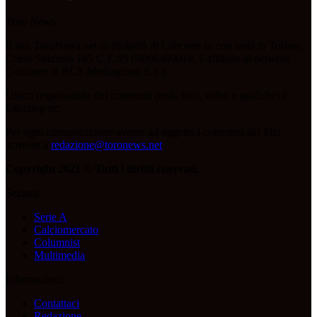
Toro News
Il sito ToroNews.net di titolarità di Labcoop sc con sede in Torino,
Corso Svizzera 185 C.F./PI 09096480018, è affiliato al network
Gazzanet di RCS Mediagroup S.p.a.
Unico responsabile dei contenuti (testi, foto, video e grafiche) è
Labcoop sc;
Per ogni comunicazione avente ad oggetto i contenuti del Sito
scrivere a
redazione@toronews.net
Copyright 2021 © Tutti i diritti riservati.
Sezioni
Serie A
Calciomercato
Columnist
Multimedia
Informazioni
Contattaci
Redazione