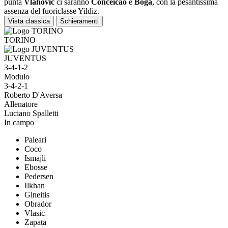
punta
Vlahovic
ci saranno
Conceicao
e
Boga
, con la pesantissima
assenza del fuoriclasse Yildiz.
Vista classica
Schieramenti
TORINO
JUVENTUS
3-4-1-2
Modulo
3-4-2-1
Roberto D'Aversa
Allenatore
Luciano Spalletti
In campo
Paleari
Coco
Ismajli
Ebosse
Pedersen
Ilkhan
Gineitis
Obrador
Vlasic
Zapata