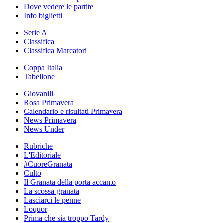
Dove vedere le partite
Info biglietti
Serie A
Classifica
Classifica Marcatori
Coppa Italia
Tabellone
Giovanili
Rosa Primavera
Calendario e risultati Primavera
News Primavera
News Under
Rubriche
L'Editoriale
#CuoreGranata
Culto
Il Granata della porta accanto
La scossa granata
Lasciarci le penne
Loquor
Prima che sia troppo Tardy